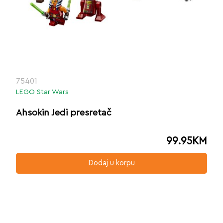
75401
LEGO Star Wars
Ahsokin Jedi presretač
99.95
KM
Dodaj u korpu