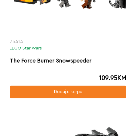
75414
LEGO Star Wars
The Force Burner Snowspeeder
109.95
KM
Dodaj u korpu