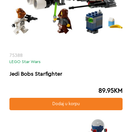
75388
LEGO Star Wars
Jedi Bobs Starfighter
89.95
KM
Dodaj u korpu