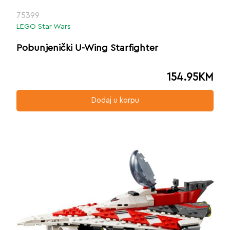
75399
LEGO Star Wars
Pobunjenički U-Wing Starfighter
154.95
KM
Dodaj u korpu