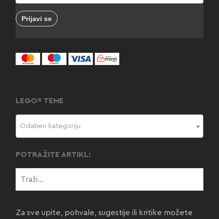
LEGO® TEME
Odaberi kategoriju
POTRAŽITE ARTIKL:
Za sve upite, pohvale, sugestije ili kritike možete