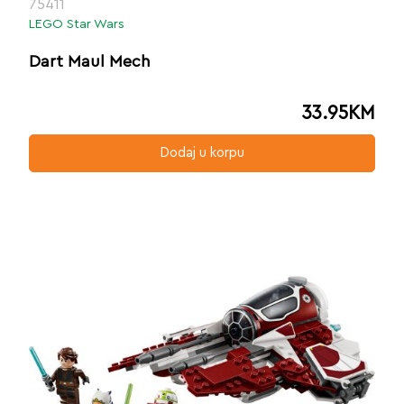
75411
LEGO Star Wars
Dart Maul Mech
33.95
KM
Dodaj u korpu