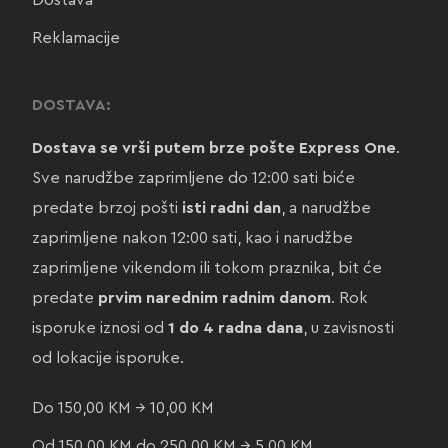
Dostava
Reklamacije
DOSTAVA:
Dostava se vrši putem brze pošte Express One
.
Sve narudžbe zaprimljene do 12:00 sati biće
predate brzoj pošti
isti radni dan
, a narudžbe
zaprimljene nakon 12:00 sati, kao i narudžbe
zaprimljene vikendom ili tokom praznika, bit će
predate
prvim narednim radnim danom
. Rok
isporuke iznosi od
1 do 4 radna dana
, u zavisnosti
od lokacije isporuke.
Do 150,00 KM → 10,00 KM
Od 150,00 KM do 250,00 KM → 5,00 KM