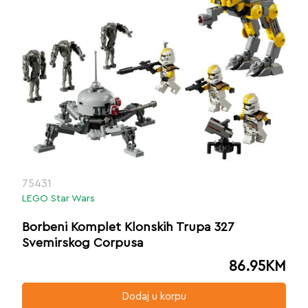
75431
LEGO Star Wars
Borbeni Komplet Klonskih Trupa 327
Svemirskog Corpusa
86.95
KM
Dodaj u korpu