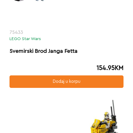
75433
LEGO Star Wars
Svemirski Brod Janga Fetta
154.95
KM
Dodaj u korpu