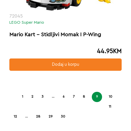
72045
LEGO Super Mario
Mario Kart – Stidljivi Momak I P-Wing
44.95
KM
Dodaj u korpu
1
2
3
…
6
7
8
9
10
11
12
…
28
29
30