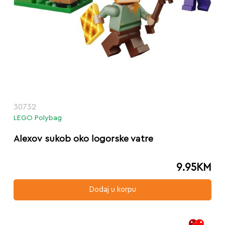
30732
LEGO Polybag
Alexov sukob oko logorske vatre
9.95
KM
Dodaj u korpu