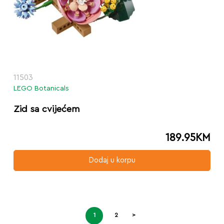
11503
LEGO Botanicals
Zid sa cvijećem
189.95
KM
Dodaj u korpu
1
2
>