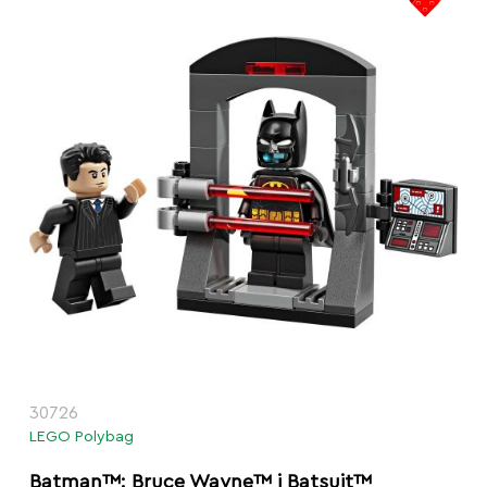
30726
LEGO Polybag
Batman™: Bruce Wayne™ i Batsuit™