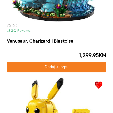
72153
LEGO Pokemon
Venusaur, Charizard i Blastoise
1,299.95
KM
Dodaj u korpu