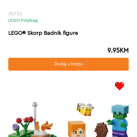
30733
LEGO Polybag
LEGO® Skorp Badnik figure
9.95
KM
Dodaj u korpu