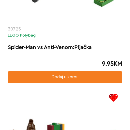
30725
LEGO Polybag
Spider-Man vs Anti-Venom:Pljačka
9.95
KM
Dodaj u korpu