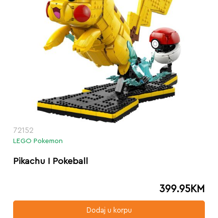
72152
LEGO Pokemon
Pikachu I Pokeball
399.95
KM
Dodaj u korpu