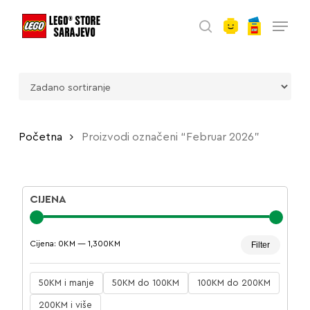
account
Skip
Menu
to
search
main
content
Početna
Proizvodi označeni “Februar 2026”
CIJENA
Minima
Maksim
Cijena:
0KM
—
1,300KM
Filter
cijena
cijena
50KM i manje
50KM do 100KM
100KM do 200KM
200KM i više