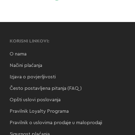
KORISNI LINKOVI:
O nama
Načini plaćanja
Izjava o povjerljivosti
Često postavljena pitanja (FAQ)
Opšti uslovi poslovanja
Pravilnik Loyalty Programa
Pravilnik o uslovima prodaje u maloprodaji
Sigurnost plaćanja