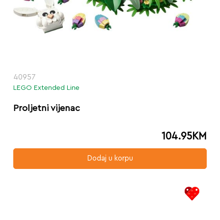
40957
LEGO Extended Line
Proljetni vijenac
104.95
KM
Dodaj u korpu