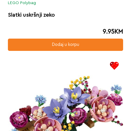
LEGO Polybag
Slatki uskršnji zeko
9.95
KM
Dodaj u korpu