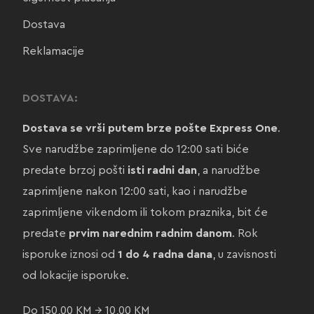
Dostava
Reklamacije
DOSTAVA:
Dostava se vrši putem brze pošte Express One
.
Sve narudžbe zaprimljene do 12:00 sati biće
predate brzoj pošti
isti radni dan
, a narudžbe
zaprimljene nakon 12:00 sati, kao i narudžbe
zaprimljene vikendom ili tokom praznika, bit će
predate
prvim narednim radnim danom
. Rok
isporuke iznosi od
1 do 4 radna dana
, u zavisnosti
od lokacije isporuke.
Do 150,00 KM → 10,00 KM