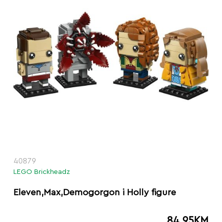
40879
LEGO Brickheadz
Eleven,Max,Demogorgon i Holly figure
84.95
KM