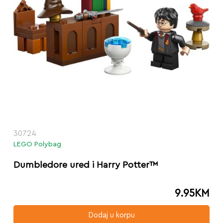
30724
LEGO Polybag
Dumbledore ured i Harry Potter™
9.95
KM
Dodaj u korpu