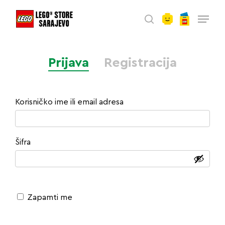
account
Skip
Menu
to
search
main
content
Prijava
Registracija
Obavezno
Korisničko ime ili email adresa
Obavezno
Šifra
Zapamti me