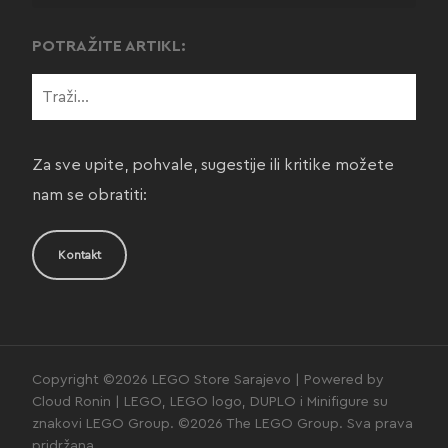
POTRAŽITE ARTIKL:
Za sve upite, pohvale, sugestije ili kritike možete
nam se obratiti:
Kontakt
Copyright ©2026 LEGO Store Sarajevo | Powered by
Cloud Ronin | LEGO, LEGO logo, DUPLO i Minifigure su
znakovi LEGO Group. ©2026 The LEGO Group. Sva prava
pridržana.