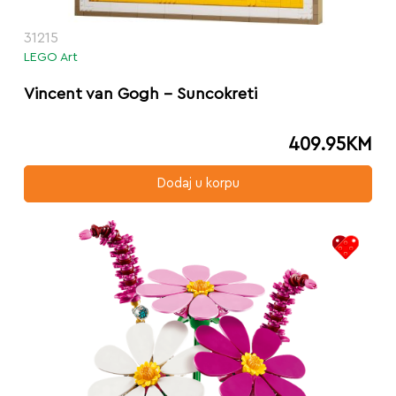
31215
LEGO Art
Vincent van Gogh – Suncokreti
409.95
KM
Dodaj u korpu