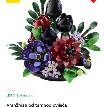
11513
LEGO Botanicals
Aranžman od tamnog cvijeća