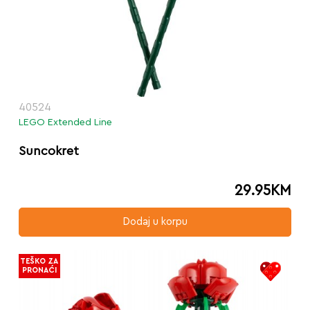
40524
LEGO Extended Line
Suncokret
29.95
KM
Dodaj u korpu
TEŠKO ZA
PRONAĆI