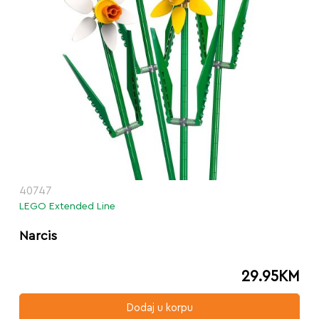
40747
LEGO Extended Line
Narcis
29.95
KM
Dodaj u korpu