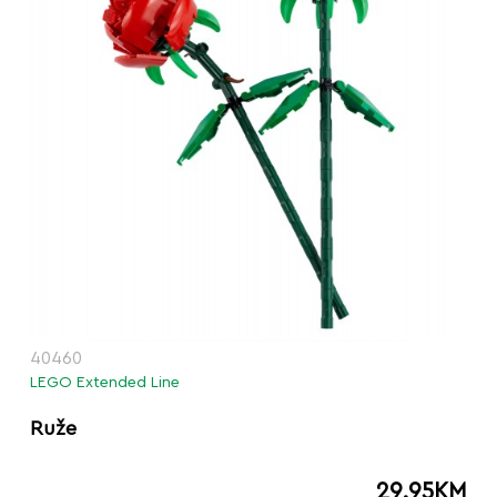
40460
LEGO Extended Line
Ruže
29.95
KM