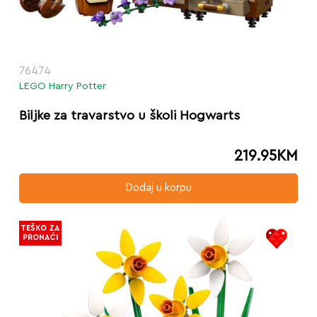
76474
LEGO Harry Potter
Biljke za travarstvo u školi Hogwarts
219.95
KM
Dodaj u korpu
TEŠKO ZA
PRONAĆI