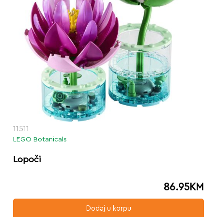
11511
LEGO Botanicals
Lopoči
86.95
KM
Dodaj u korpu