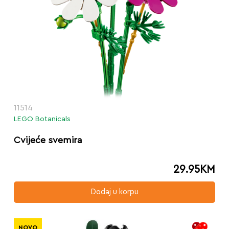
11514
LEGO Botanicals
Cvijeće svemira
29.95
KM
Dodaj u korpu
NOVO