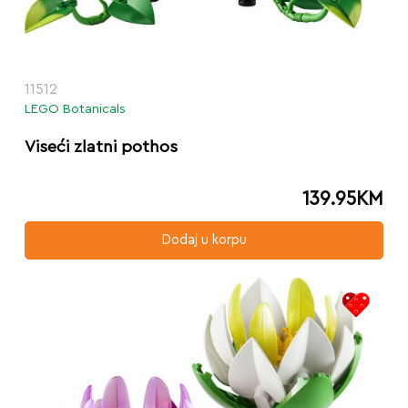
11512
LEGO Botanicals
Viseći zlatni pothos
139.95
KM
Dodaj u korpu