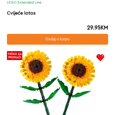
LEGO Extended Line
Cvijeće lotos
29.95
KM
Dodaj u korpu
TEŠKO ZA
PRONAĆI