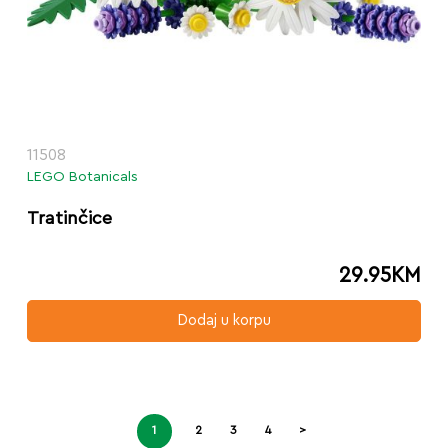
11508
LEGO Botanicals
Tratinčice
29.95
KM
Dodaj u korpu
1
2
3
4
>