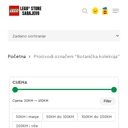
account
Skip
Menu
to
search
main
content
Početna
Proizvodi označeni “Botanička kolekcija”
CIJENA
Minima
Maksim
Cijena:
20KM
—
410KM
Filter
cijena
cijena
50KM i manje
50KM do 100KM
100KM do 200KM
200KM i više