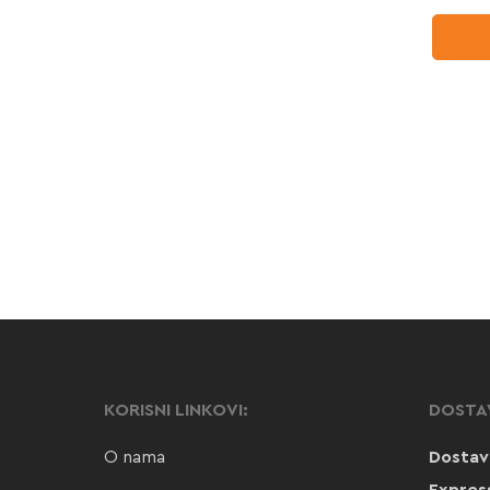
KORISNI LINKOVI:
DOSTA
O nama
Dostav