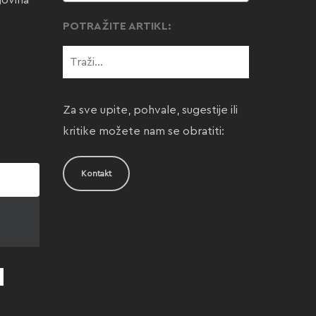
govina
POTRAŽITE ARTIKL:
Za sve upite, pohvale, sugestije ili
kritike možete nam se obratiti:
Kontakt