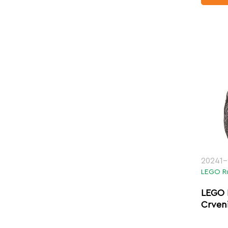
20241-
LEGO R
LEGO 
Crven