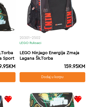
20301-2502
LEGO Ruksaci
.Torba
LEGO Ninjago Energija Zmaja
a Sport
Lagana Šk.Torba
9.95
KM
159.95
KM
Dodaj u korpu