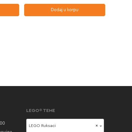
Dodaj u korpu
LEGO® TEME
000
LEGO Ruksaci
×