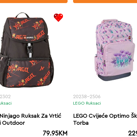
2302
20238-2506
uksaci
LEGO Ruksaci
Ninjago Ruksak Za Vrtić
LEGO Cvijeće Optimo Šk
i Outdoor
Torba
79.95
KM
22