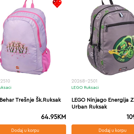
2510
20268-2501
uksaci
LEGO Ruksaci
Behar Trešnje Šk.Ruksak
LEGO Ninjago Energija 
Urban Ruksak
64.95
KM
10
Dodaj u korpu
Dodaj u korpu