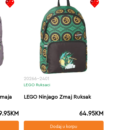
20266-2401
LEGO Ruksaci
Zmaja
LEGO Ninjago Zmaj Ruksak
9.95
KM
64.95
KM
Dodaj u korpu