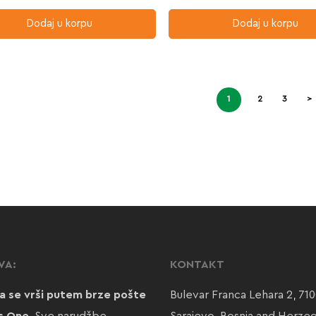
Dodaj u korpu
Dodaj u korpu
1
2
3
>
VA:
KONTAKT
a se vrši putem brze pošte
Bulevar Franca Lehara 2, 71