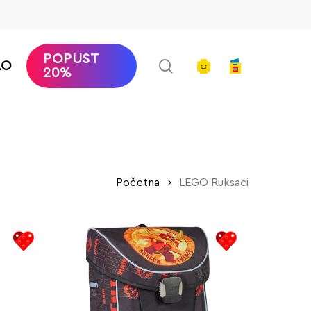
POPUST
search
account
AO
20%
Početna
LEGO Ruksaci