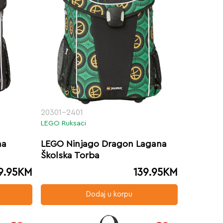
20301-2401
LEGO Ruksaci
na
LEGO Ninjago Dragon Lagana
Školska Torba
9.95
KM
139.95
KM
Dodaj u korpu