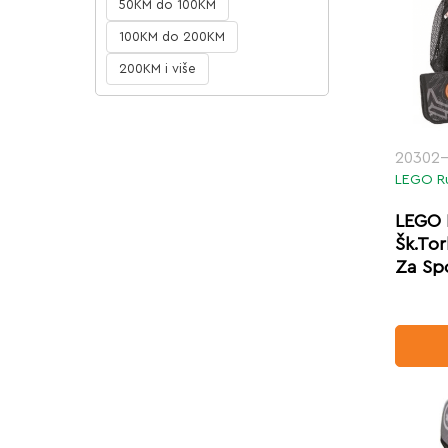
50KM do 100KM
100KM do 200KM
200KM i više
20302
LEGO R
LEGO 
Šk.To
Za Sp