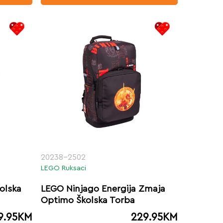
20238-2502
LEGO Ruksaci
olska
LEGO Ninjago Energija Zmaja
Optimo Školska Torba
9.95
KM
229.95
KM