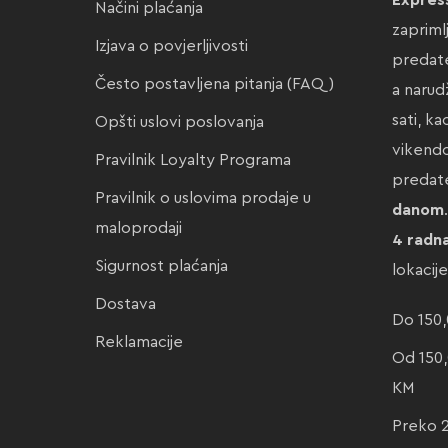
Expres
Načini plaćanja
zapriml
Izjava o povjerljivosti
predate
Često postavljena pitanja (FAQ)
a narud
sati, k
Opšti uslovi poslovanja
vikendo
Pravilnik Loyalty Programa
preda
Pravilnik o uslovima prodaje u
danom
maloprodaji
4 radn
Sigurnost plaćanja
lokacij
Dostava
Do 150,
Reklamacije
Od 150,
KM
Preko 