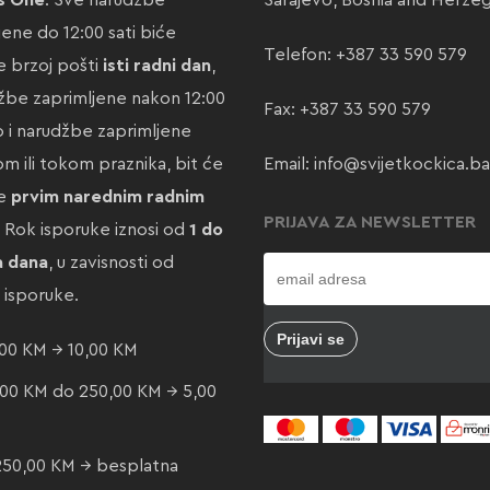
s One
. Sve narudžbe
Sarajevo, Bosnia and Herze
jene do 12:00 sati biće
Telefon:
+387 33 590 579
 brzoj pošti
isti radni dan
,
žbe zaprimljene nakon 12:00
Fax: +387 33 590 579
ao i narudžbe zaprimljene
m ili tokom praznika, bit će
Email:
info@svijetkockica.ba
te
prvim narednim radnim
PRIJAVA ZA NEWSLETTER
. Rok isporuke iznosi od
1 do
a dana
, u zavisnosti od
e isporuke.
00 KM → 10,00 KM
00 KM do 250,00 KM → 5,00
250,00 KM → besplatna