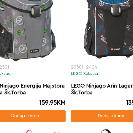
2501
20301-2404
uksaci
LEGO Ruksaci
Ninjago Energija Majstora
LEGO Ninjago Arin Laga
a Šk.Torba
Šk.Torba
159.95
KM
13
Dodaj u korpu
Dodaj u korpu