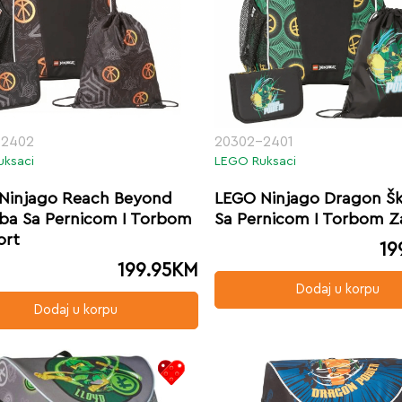
-2402
20302-2401
uksaci
LEGO Ruksaci
Ninjago Reach Beyond
LEGO Ninjago Dragon Šk
rba Sa Pernicom I Torbom
Sa Pernicom I Torbom Z
ort
19
199.95
KM
Dodaj u korpu
Dodaj u korpu