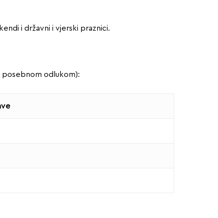
ndi i državni i vjerski praznici.
ane posebnom odlukom):
ave