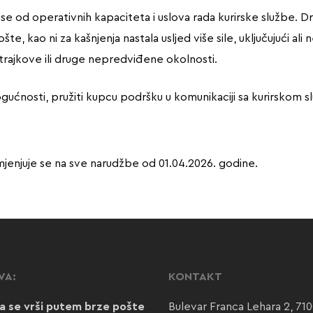
ise od operativnih kapaciteta i uslova rada kurirske službe. 
e, kao ni za kašnjenja nastala usljed više sile, uključujući a
trajkove ili druge nepredviđene okolnosti.
mogućnosti, pružiti kupcu podršku u komunikaciji sa kurirskom s
jenjuje se na sve narudžbe od 01.04.2026. godine.
VA:
KONTAKT
a se vrši putem brze pošte
Bulevar Franca Lehara 2, 71