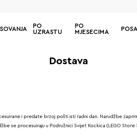
PO
PO
ESOVANJA
POS
UZRASTU
MJESECIMA
Dostava
esuirane i predate brzoj pošti isti radni dan. Narudžbe zaprim
džbe se procesuiraju u Podružnici Svijet Kockica (LEGO Store S