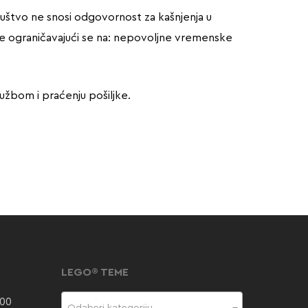
Društvo ne snosi odgovornost za kašnjenja u
li ne ograničavajući se na: nepovoljne vremenske
lužbom i praćenju pošiljke.
LEGO® TEME
000