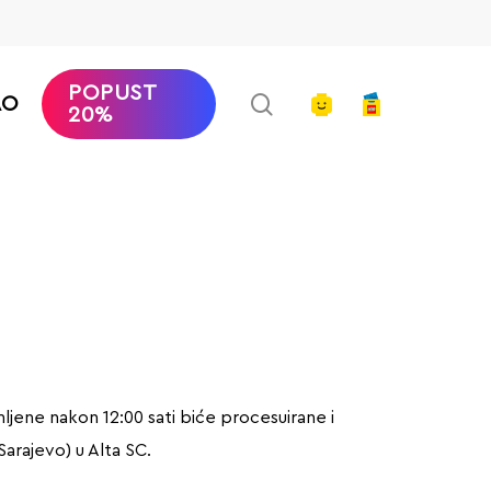
POPUST
search
account
AO
20%
ljene nakon 12:00 sati biće procesuirane i
arajevo) u Alta SC.