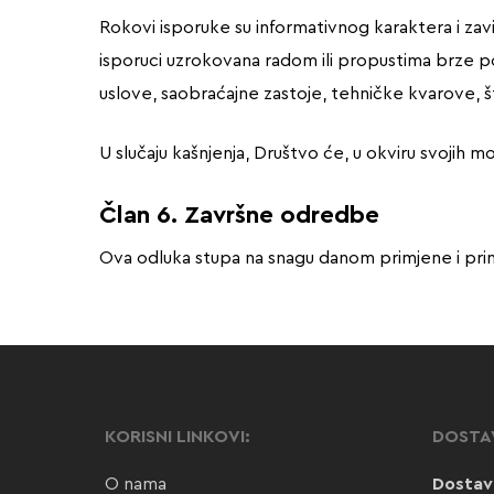
Rokovi isporuke su informativnog karaktera i zav
isporuci uzrokovana radom ili propustima brze pošt
uslove, saobraćajne zastoje, tehničke kvarove, š
U slučaju kašnjenja, Društvo će, u okviru svojih 
Član 6. Završne odredbe
Ova odluka stupa na snagu danom primjene i prim
KORISNI LINKOVI:
DOSTA
O nama
Dostav