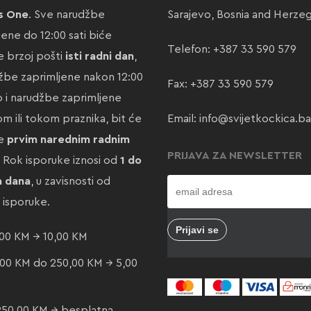
s One
. Sve narudžbe
Sarajevo, Bosnia and Herze
jene do 12:00 sati biće
Telefon:
+387 33 590 579
 brzoj pošti
isti radni dan
,
žbe zaprimljene nakon 12:00
Fax: +387 33 590 579
ao i narudžbe zaprimljene
m ili tokom praznika, bit će
Email:
info@svijetkockica.ba
te
prvim narednim radnim
PRIJAVA ZA NEWSLETTER
. Rok isporuke iznosi od
1 do
a dana
, u zavisnosti od
e isporuke.
00 KM → 10,00 KM
00 KM do 250,00 KM → 5,00
250,00 KM → besplatna