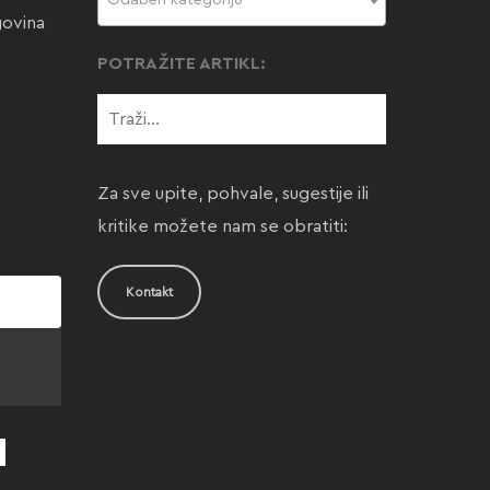
Odaberi kategoriju
govina
POTRAŽITE ARTIKL:
Za sve upite, pohvale, sugestije ili
kritike možete nam se obratiti:
Kontakt