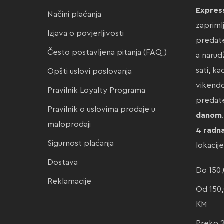
Expres
Načini plaćanja
zapriml
Izjava o povjerljivosti
predate
Često postavljena pitanja (FAQ)
a narud
sati, k
Opšti uslovi poslovanja
vikendo
Pravilnik Loyalty Programa
preda
Pravilnik o uslovima prodaje u
danom
maloprodaji
4 radn
Sigurnost plaćanja
lokacij
Dostava
Do 150,
Reklamacije
Od 150,
KM
Preko 