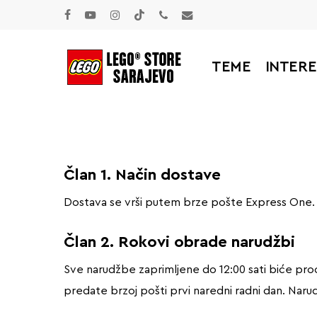
Skip
facebook
youtube
instagram
tiktok
phone
email
to
main
TEME
INTER
content
Član 1. Način dostave
Dostava se vrši putem brze pošte Express One.
Član 2. Rokovi obrade narudžbi
Sve narudžbe zaprimljene do 12:00 sati biće proc
predate brzoj pošti prvi naredni radni dan. Naru