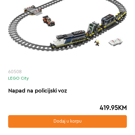
60508
LEGO City
Napad na policijski voz
419.95
KM
Dodaj u korpu