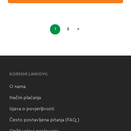
1
2
>
KORISNI LINKOVI:
O nama
Načini plaćanja
Izjava o povjerljivosti
Često postavljena pitanja (FAQ)