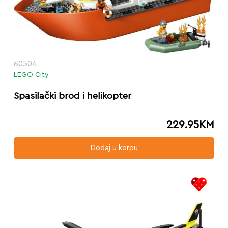
60504
LEGO City
Spasilački brod i helikopter
229.95
KM
Dodaj u korpu