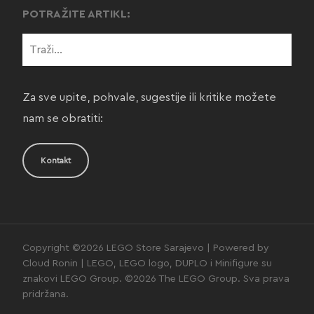
POTRAŽITE ARTIKL:
Za sve upite, pohvale, sugestije ili kritike možete
nam se obratiti:
Kontakt
Copyright ©2026 LEGO Store Sarajevo | Powered by
Cloud Ronin | LEGO, LEGO logo, DUPLO i Minifigure su
znakovi LEGO Group. ©2026 The LEGO Group. Sva prava
pridržana.