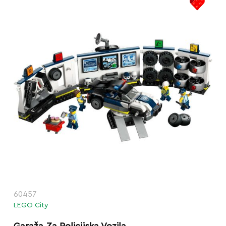
60457
LEGO City
Garaža Za Policijska Vozila