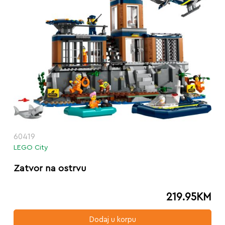
60419
LEGO City
Zatvor na ostrvu
219.95
KM
Dodaj u korpu