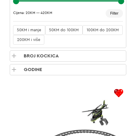
Minima
Maksim
Cijena:
20KM
—
420KM
Filter
cijena
cijena
50KM i manje
50KM do 100KM
100KM do 200KM
200KM i više
BROJ KOCKICA
GODINE