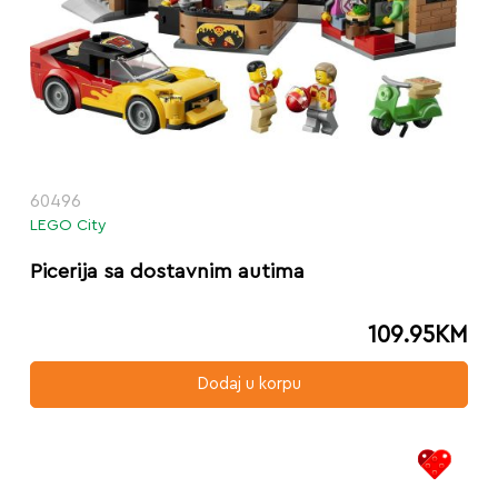
60496
LEGO City
Picerija sa dostavnim autima
109.95
KM
Dodaj u korpu