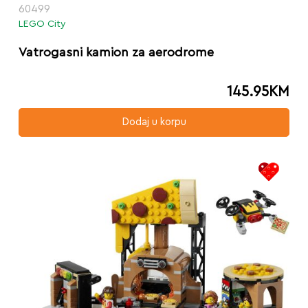
60499
LEGO City
Vatrogasni kamion za aerodrome
145.95
KM
Dodaj u korpu