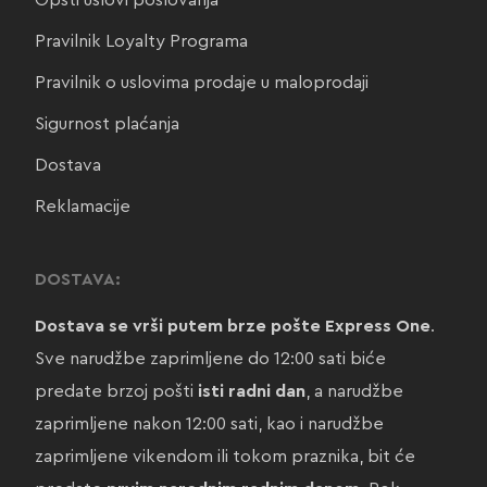
Opšti uslovi poslovanja
Pravilnik Loyalty Programa
Pravilnik o uslovima prodaje u maloprodaji
Sigurnost plaćanja
Dostava
Reklamacije
DOSTAVA:
Dostava se vrši putem brze pošte Express One
.
Sve narudžbe zaprimljene do 12:00 sati biće
predate brzoj pošti
isti radni dan
, a narudžbe
zaprimljene nakon 12:00 sati, kao i narudžbe
zaprimljene vikendom ili tokom praznika, bit će