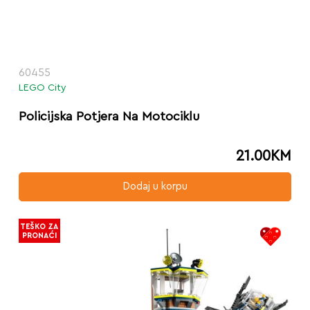
60455
LEGO City
Policijska Potjera Na Motociklu
21.00
KM
Dodaj u korpu
TEŠKO ZA
PRONAĆI