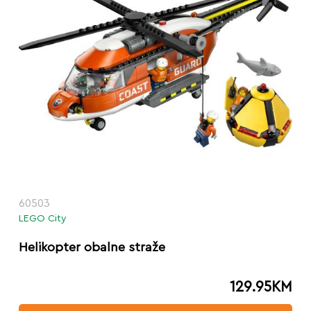
60503
LEGO City
Helikopter obalne straže
129.95
KM