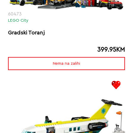
60473
LEGO City
Gradski Toranj
399.95
KM
Nema na zalihi