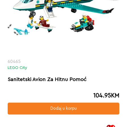
60465
LEGO City
Sanitetski Avion Za Hitnu Pomoć
104.95
KM
Dodaj u korpu