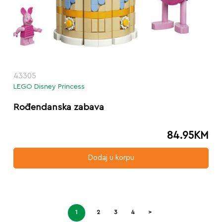
43305
LEGO Disney Princess
Rođendanska zabava
84.95
KM
Dodaj u korpu
1
2
3
4
>