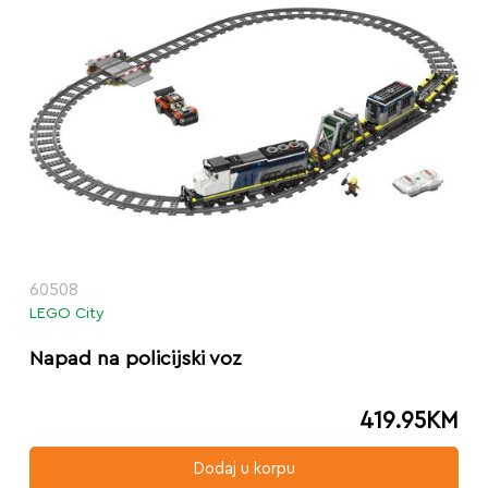
60508
LEGO City
Napad na policijski voz
419.95
KM
Dodaj u korpu