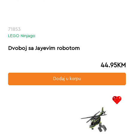
71853
LEGO Ninjago
Dvoboj sa Jayevim robotom
44.95
KM
Dodaj u korpu