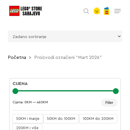
account
Skip
Menu
to
search
main
content
Početna
Proizvodi označeni “Mart 2026”
CIJENA
Minima
Maksim
Cijena:
0KM
—
460KM
Filter
cijena
cijena
50KM i manje
50KM do 100KM
100KM do 200KM
200KM i više