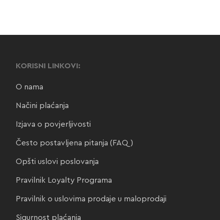
KORISNI LINKOVI:
O nama
Načini plaćanja
Izjava o povjerljivosti
Često postavljena pitanja (FAQ)
Opšti uslovi poslovanja
Pravilnik Loyalty Programa
Pravilnik o uslovima prodaje u maloprodaji
Sigurnost plaćanja