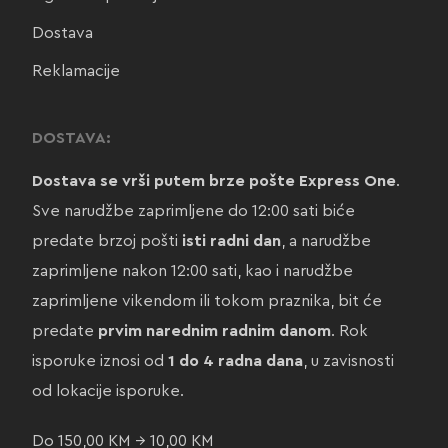
Dostava
Reklamacije
DOSTAVA:
Dostava se vrši putem brze pošte Express One
.
Sve narudžbe zaprimljene do 12:00 sati biće
predate brzoj pošti
isti radni dan
, a narudžbe
zaprimljene nakon 12:00 sati, kao i narudžbe
zaprimljene vikendom ili tokom praznika, bit će
predate
prvim narednim radnim danom
. Rok
isporuke iznosi od
1 do 4 radna dana
, u zavisnosti
od lokacije isporuke.
Do 150,00 KM → 10,00 KM