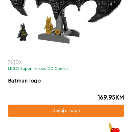
76330
LEGO Super Heroes DC Comics
Batman logo
169.95
KM
Dodaj u korpu