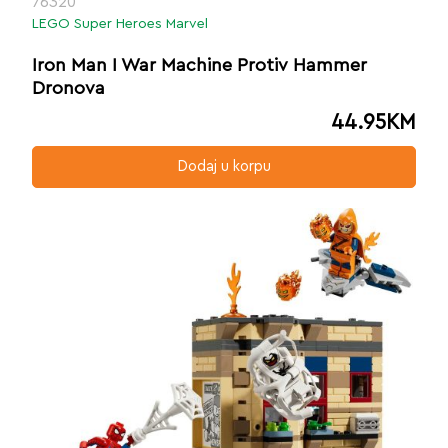
76320
LEGO Super Heroes Marvel
Iron Man I War Machine Protiv Hammer
Dronova
44.95
KM
Dodaj u korpu