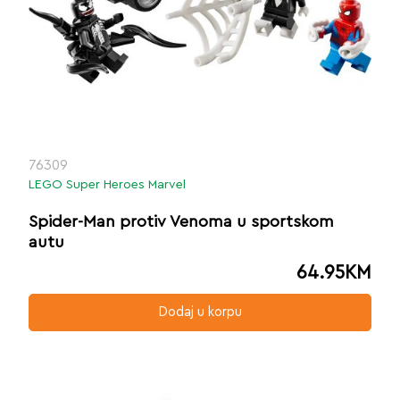
76309
LEGO Super Heroes Marvel
Spider-Man protiv Venoma u sportskom
autu
64.95
KM
Dodaj u korpu