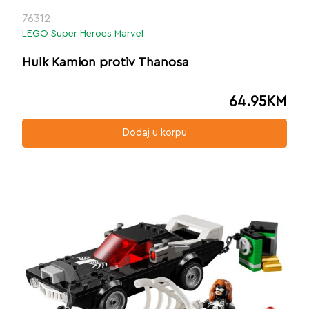
76312
LEGO Super Heroes Marvel
Hulk Kamion protiv Thanosa
64.95
KM
Dodaj u korpu