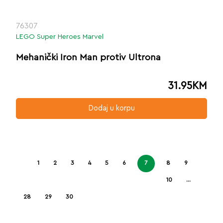
76307
LEGO Super Heroes Marvel
Mehanički Iron Man protiv Ultrona
31.95
KM
Dodaj u korpu
1
2
3
4
5
6
7
8
9
10
…
28
29
30