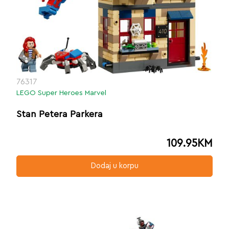
76317
LEGO Super Heroes Marvel
Stan Petera Parkera
109.95
KM
Dodaj u korpu