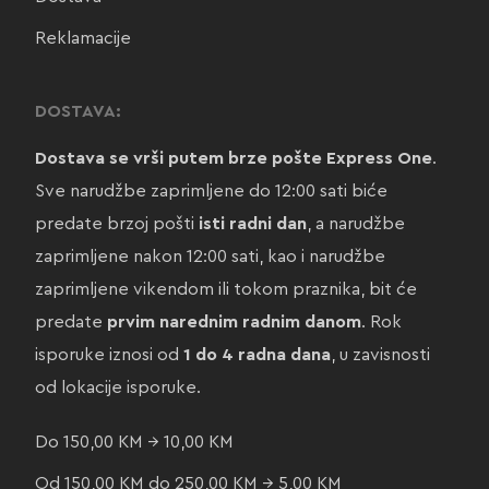
Reklamacije
DOSTAVA:
Dostava se vrši putem brze pošte Express One
.
Sve narudžbe zaprimljene do 12:00 sati biće
predate brzoj pošti
isti radni dan
, a narudžbe
zaprimljene nakon 12:00 sati, kao i narudžbe
zaprimljene vikendom ili tokom praznika, bit će
predate
prvim narednim radnim danom
. Rok
isporuke iznosi od
1 do 4 radna dana
, u zavisnosti
od lokacije isporuke.
Do 150,00 KM → 10,00 KM
Od 150,00 KM do 250,00 KM → 5,00 KM