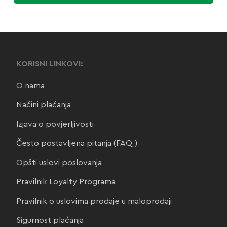
KORISNI LINKOVI:
O nama
Načini plaćanja
Izjava o povjerljivosti
Često postavljena pitanja (FAQ)
Opšti uslovi poslovanja
Pravilnik Loyalty Programa
Pravilnik o uslovima prodaje u maloprodaji
Sigurnost plaćanja