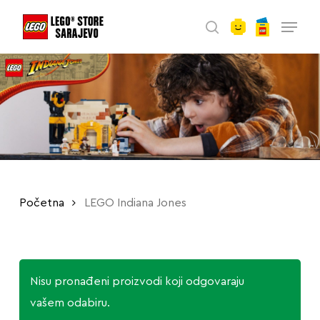
account
Skip
Menu
to
search
main
content
Početna
LEGO Indiana Jones
Nisu pronađeni proizvodi koji odgovaraju
vašem odabiru.