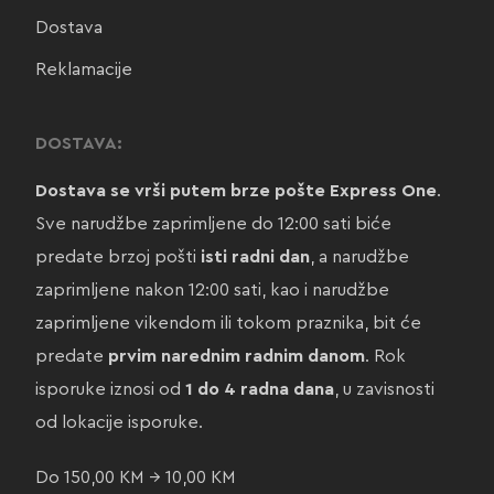
Dostava
Reklamacije
DOSTAVA:
Dostava se vrši putem brze pošte Express One
.
Sve narudžbe zaprimljene do 12:00 sati biće
predate brzoj pošti
isti radni dan
, a narudžbe
zaprimljene nakon 12:00 sati, kao i narudžbe
zaprimljene vikendom ili tokom praznika, bit će
predate
prvim narednim radnim danom
. Rok
isporuke iznosi od
1 do 4 radna dana
, u zavisnosti
od lokacije isporuke.
Do 150,00 KM → 10,00 KM