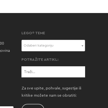
LEGO® TEME
000
Odaberi kategoriju
govina
POTRAŽITE ARTIKL:
Za sve upite, pohvale, sugestije ili
kritike možete nam se obratiti: