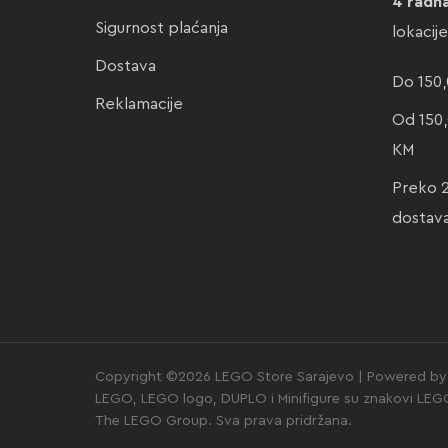
4 radn
Sigurnost plaćanja
lokacij
Dostava
Do 150,
Reklamacije
Od 150,
KM
Preko 
dostav
Copyright ©2026 LEGO Store Sarajevo | Powered by 
LEGO, LEGO logo, DUPLO i Minifigure su znakovi LE
The LEGO Group. Sva prava pridržana.