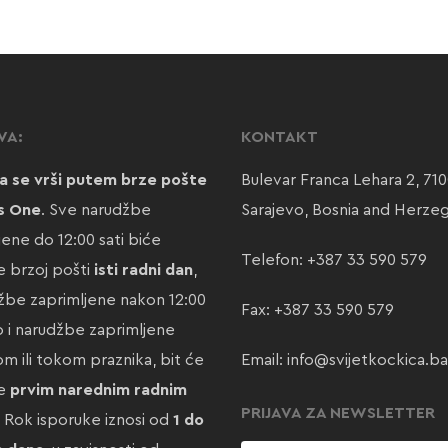
VA:
KONTAKT
a se vrši putem brze pošte
Bulevar Franca Lehara 2, 71
s One
. Sve narudžbe
Sarajevo, Bosnia and Herze
jene do 12:00 sati biće
Telefon:
+387 33 590 579
 brzoj pošti
isti radni dan
,
žbe zaprimljene nakon 12:00
Fax: +387 33 590 579
ao i narudžbe zaprimljene
m ili tokom praznika, bit će
Email:
info@svijetkockica.ba
te
prvim narednim radnim
PRIJAVA ZA NEWSLETTER
. Rok isporuke iznosi od
1 do