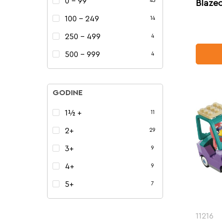
0 - 99
43
Blaze
100 - 249
14
250 - 499
4
500 - 999
4
GODINE
1½ +
11
2+
29
3+
9
4+
9
5+
7
11216