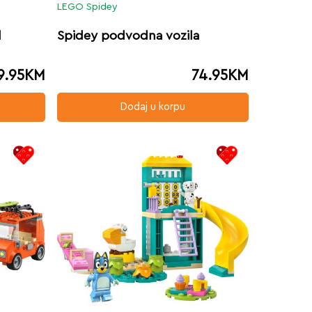
LEGO Spidey
d
Spidey podvodna vozila
9.95
KM
74.95
KM
Dodaj u korpu