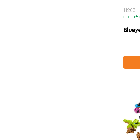
11203
LEGO® 
Bluey