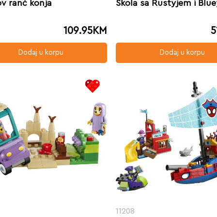
ov ranč konja
Škola sa Rustyjem i Blu
109.95
KM
5
Dodaj u korpu
Dodaj u korpu
11208