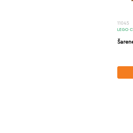
11045
LEGO Cl
Šaren