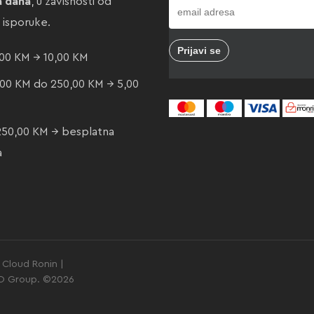
a dana
, u zavisnosti od
e isporuke.
00 KM → 10,00 KM
00 KM do 250,00 KM → 5,00
250,00 KM → besplatna
a
Cloud Ronin |
GO Group. ©2026