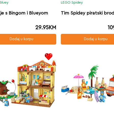
Bluey
LEGO Spidey
je s Bingom i Blueyom
Tim Spidey piratski bro
29.95
KM
10
Dodaj u korpu
Dodaj u korpu