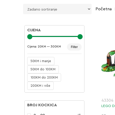
Početna
CIJENA
Minimalna
Maksimalna
Cijena:
20KM
—
300KM
Filter
cijena
cijena
50KM i manje
50KM do 100KM
100KM do 200KM
200KM i više
43304
BROJ KOCKICA
LEGO Di