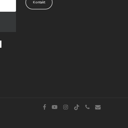
Kontakt
facebook
youtube
instagram
tiktok
phone
email