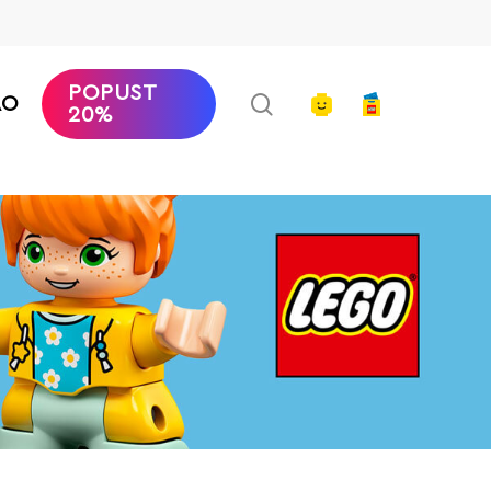
POPUST
search
account
AO
20%