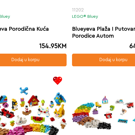
11202
Bluey
LEGO® Bluey
eva Porodična Kuća
Blueyeva Plaža I Putova
Porodice Autom
154.95
KM
6
Dodaj u korpu
Dodaj u korpu