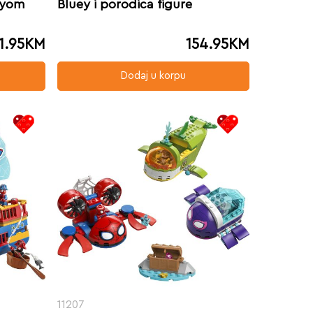
eyom
Bluey i porodica figure
1.95
KM
154.95
KM
Dodaj u korpu
11207