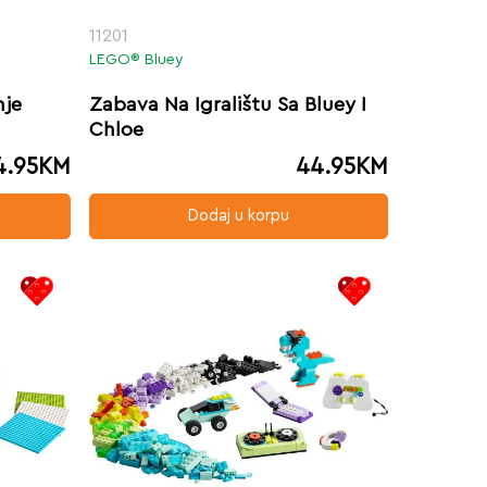
11201
LEGO® Bluey
nje
Zabava Na Igralištu Sa Bluey I
Chloe
4.95
KM
44.95
KM
Dodaj u korpu