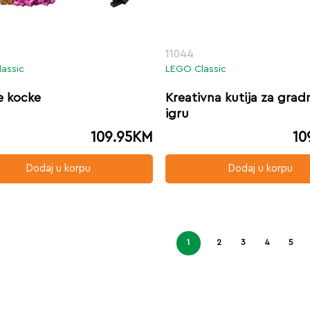
11044
assic
LEGO Classic
e kocke
Kreativna kutija za gradn
igru
109.95
KM
10
Dodaj u korpu
Dodaj u korpu
1
2
3
4
5