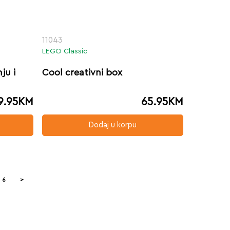
11043
LEGO Classic
ju i
Cool creativni box
9.95
KM
65.95
KM
Dodaj u korpu
6
>