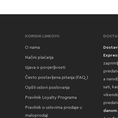
KORISNI LINKOVI:
DOSTA
O nama
Dostav
Expres
Načini plaćanja
zapriml
Izjava o povjerljivosti
predate
Često postavljena pitanja (FAQ)
a narud
sati, k
Opšti uslovi poslovanja
vikendo
Pravilnik Loyalty Programa
preda
Pravilnik o uslovima prodaje u
danom
maloprodaji