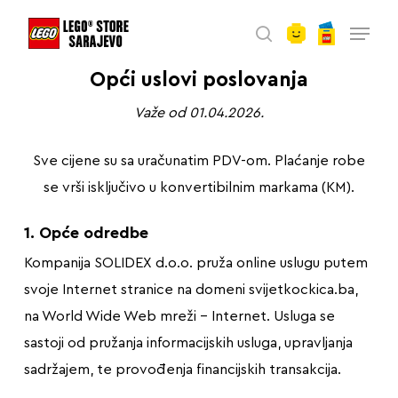
account
Skip
Menu
to
search
main
Opći uslovi poslovanja
content
Važe od 01.04.2026.
Sve cijene su sa uračunatim PDV-om. Plaćanje robe
se vrši isključivo u konvertibilnim markama (KM).
1. Opće odredbe
Kompanija SOLIDEX d.o.o. pruža online uslugu putem
svoje Internet stranice na domeni svijetkockica.ba,
na World Wide Web mreži – Internet. Usluga se
sastoji od pružanja informacijskih usluga, upravljanja
sadržajem, te provođenja financijskih transakcija.