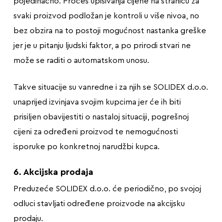
pojedinačno. Proces upisivanja cijene na stranicu za
svaki proizvod podložan je kontroli u više nivoa, no
bez obzira na to postoji mogućnost nastanka greške
jer je u pitanju ljudski faktor, a po prirodi stvari ne
može se raditi o automatskom unosu.
Takve situacije su vanredne i za njih se SOLIDEX d.o.o.
unaprijed izvinjava svojim kupcima jer će ih biti
prisiljen obavijestiti o nastaloj situaciji, pogrešnoj
cijeni za određeni proizvod te nemogućnosti
isporuke po konkretnoj narudžbi kupca.
6. Akcijska prodaja
Preduzeće SOLIDEX d.o.o. će periodično, po svojoj
odluci stavljati određene proizvode na akcijsku
prodaju.