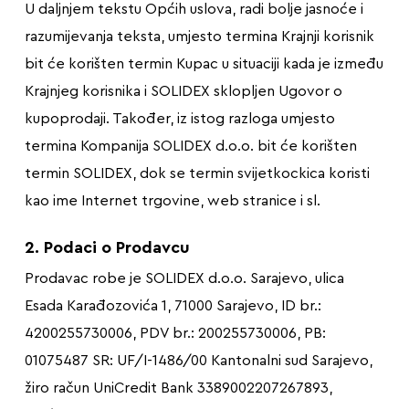
U daljnjem tekstu Općih uslova, radi bolje jasnoće i
razumijevanja teksta, umjesto termina Krajnji korisnik
bit će korišten termin Kupac u situaciji kada je između
Krajnjeg korisnika i SOLIDEX sklopljen Ugovor o
kupoprodaji. Također, iz istog razloga umjesto
termina Kompanija SOLIDEX d.o.o. bit će korišten
termin SOLIDEX, dok se termin svijetkockica koristi
kao ime Internet trgovine, web stranice i sl.
2. Podaci o Prodavcu
Prodavac robe je SOLIDEX d.o.o. Sarajevo, ulica
Esada Karađozovića 1, 71000 Sarajevo, ID br.:
4200255730006, PDV br.: 200255730006, PB:
01075487 SR: UF/I-1486/00 Kantonalni sud Sarajevo,
žiro račun UniCredit Bank 3389002207267893,