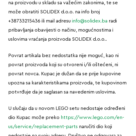
na proizvodu u skladu sa važećim zakonima, te se
može obratiti SOLIDEX d.o.o. na info broj
+38733215436 ili mail adresu
info@solidex.ba
radi
pribavljanja obavijesti o načinu, mogućnostima i
uslovima vraćanja proizvoda SOLIDEX d.o.o..
Povrat artikala bez nedostatka nije moguć, kao ni
povrat proizvoda koji su otvoreni i/ili oštećeni, ni
povrat novca. Kupac je dužan da se prije kupovine
upozna sa karakteristikama proizvoda, te kupovinom
potvrđuje da je saglasan sa navedenim uslovima.
U slučaju da u novom LEGO setu nedostaje određeni
dio Kupac može preko
https://www.lego.com/en-
us/service/replacement-parts
naručiti dio koji
nedostaje na svoju adresu. Društvo ne odgovara za