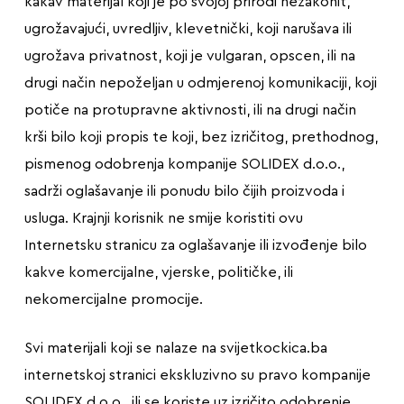
kakav materijal koji je po svojoj prirodi nezakonit,
ugrožavajući, uvredljiv, klevetnički, koji narušava ili
ugrožava privatnost, koji je vulgaran, opscen, ili na
drugi način nepoželjan u odmjerenoj komunikaciji, koji
potiče na protupravne aktivnosti, ili na drugi način
krši bilo koji propis te koji, bez izričitog, prethodnog,
pismenog odobrenja kompanije SOLIDEX d.o.o.,
sadrži oglašavanje ili ponudu bilo čijih proizvoda i
usluga. Krajnji korisnik ne smije koristiti ovu
Internetsku stranicu za oglašavanje ili izvođenje bilo
kakve komercijalne, vjerske, političke, ili
nekomercijalne promocije.
Svi materijali koji se nalaze na svijetkockica.ba
internetskoj stranici ekskluzivno su pravo kompanije
SOLIDEX d.o.o., ili se koriste uz izričito odobrenje