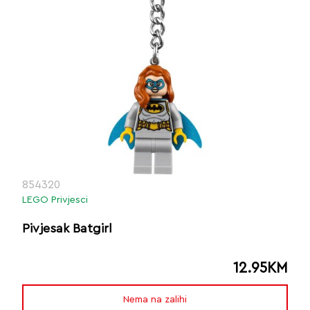
854320
LEGO Privjesci
Pivjesak Batgirl
12.95
KM
Nema na zalihi