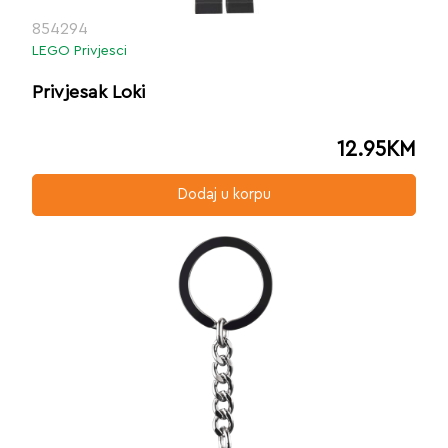
854294
LEGO Privjesci
Privjesak Loki
12.95
KM
Dodaj u korpu