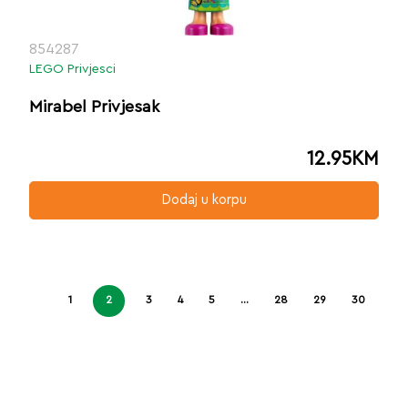
854287
LEGO Privjesci
Mirabel Privjesak
12.95
KM
Dodaj u korpu
1
2
3
4
5
…
28
29
30