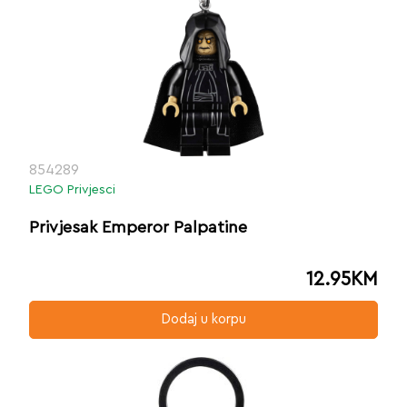
854289
LEGO Privjesci
Privjesak Emperor Palpatine
12.95
KM
Dodaj u korpu