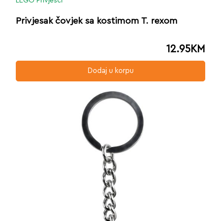
LEGO Privjesci
Privjesak čovjek sa kostimom T. rexom
12.95
KM
Dodaj u korpu