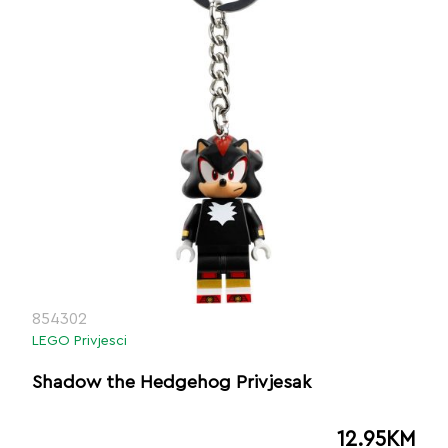
854302
LEGO Privjesci
Shadow the Hedgehog Privjesak
12.95
KM