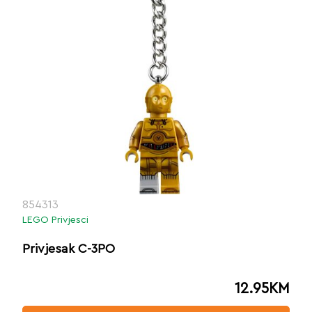
854313
LEGO Privjesci
Privjesak C-3PO
12.95
KM