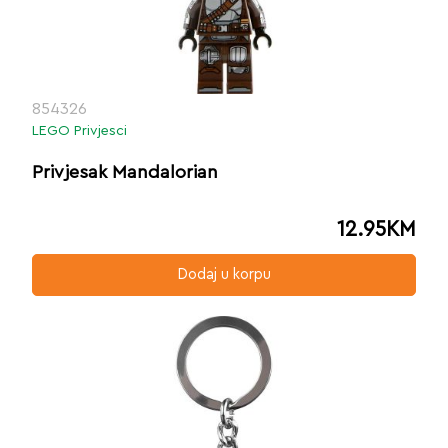
854326
LEGO Privjesci
Privjesak Mandalorian
12.95
KM
Dodaj u korpu