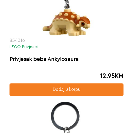
854316
LEGO Privjesci
Privjesak beba Ankylosaura
12.95
KM
Dodaj u korpu