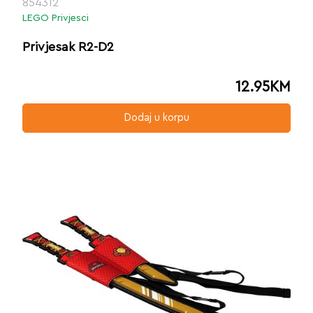
854312
LEGO Privjesci
Privjesak R2-D2
12.95
KM
Dodaj u korpu