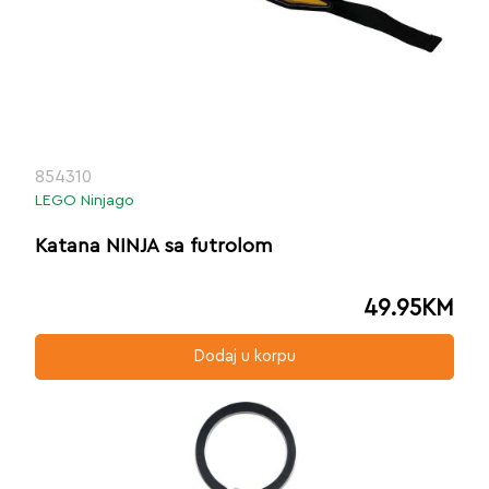
854310
LEGO Ninjago
Katana NINJA sa futrolom
49.95
KM
Dodaj u korpu