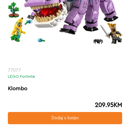
77077
LEGO Fortnite
Klombo
209.95
KM
Dodaj u korpu