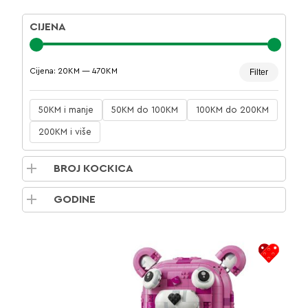
CIJENA
Minima
Maksim
Cijena:
20KM
—
470KM
Filter
cijena
cijena
50KM i manje
50KM do 100KM
100KM do 200KM
200KM i više
BROJ KOCKICA
GODINE