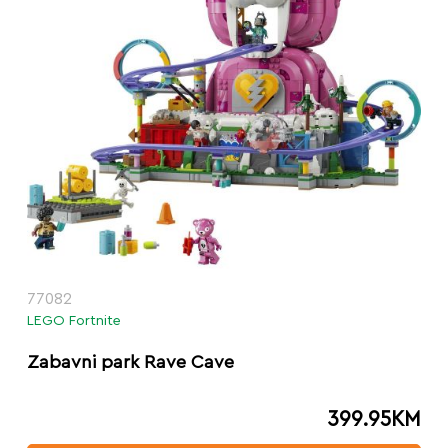
77082
LEGO Fortnite
Zabavni park Rave Cave
399.95
KM