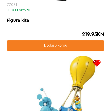
77081
LEGO Fortnite
Figura kita
219.95
KM
Dodaj u korpu