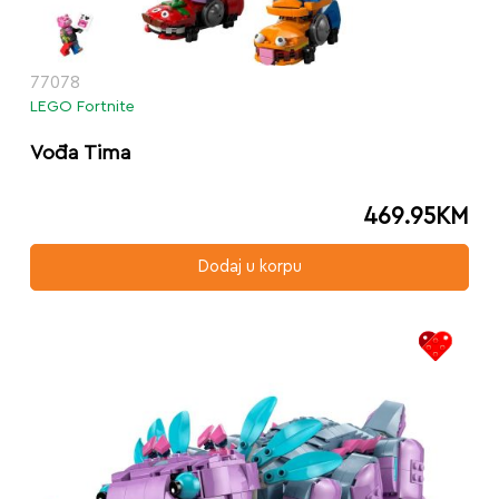
77078
LEGO Fortnite
Vođa Tima
469.95
KM
Dodaj u korpu