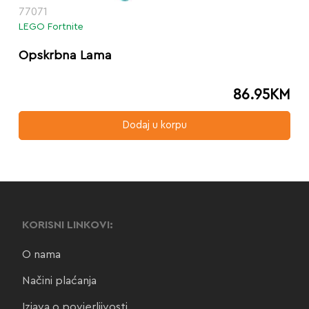
77071
LEGO Fortnite
Opskrbna Lama
86.95
KM
Dodaj u korpu
KORISNI LINKOVI:
O nama
Načini plaćanja
Izjava o povjerljivosti