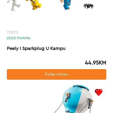
77075
LEGO Fortnite
Peely I Sparkplug U Kampu
44.95
KM
Dodaj u korpu