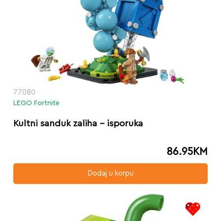
77080
LEGO Fortnite
Kultni sanduk zaliha – isporuka
86.95
KM
Dodaj u korpu