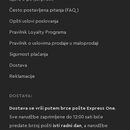
Često postavljena pitanja (FAQ)
Opšti uslovi poslovanja
Pravilnik Loyalty Programa
Pravilnik o uslovima prodaje u maloprodaji
Sigurnost plaćanja
Dostava
Reklamacije
DOSTAVA:
Dostava se vrši putem brze pošte Express One
.
Sve narudžbe zaprimljene do 12:00 sati biće
predate brzoj pošti
isti radni dan
, a narudžbe