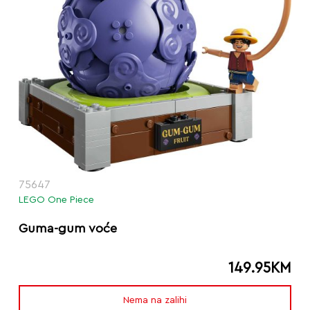
75647
LEGO One Piece
Guma-gum voće
149.95
KM
Nema na zalihi