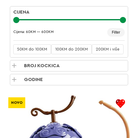
CIJENA
Minima
Maksim
Cijena:
60KM
—
600KM
Filter
cijena
cijena
50KM do 100KM
100KM do 200KM
200KM i više
BROJ KOCKICA
GODINE
NOVO