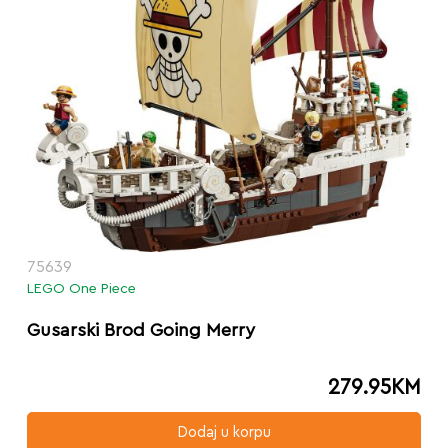
75639
LEGO One Piece
Gusarski Brod Going Merry
279.95
KM
Dodaj u korpu