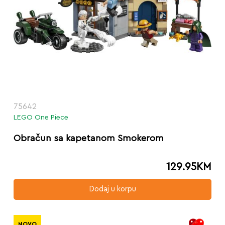
75642
LEGO One Piece
Obračun sa kapetanom Smokerom
129.95
KM
Dodaj u korpu
NOVO