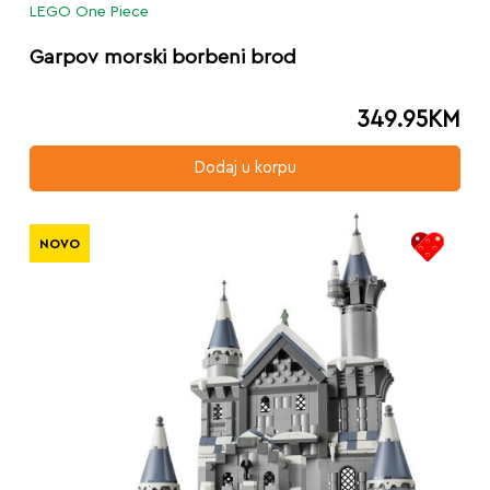
LEGO One Piece
Garpov morski borbeni brod
349.95
KM
Dodaj u korpu
NOVO