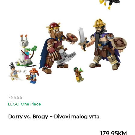
75644
LEGO One Piece
Dorry vs. Brogy – Divovi malog vrta
179.95
KM