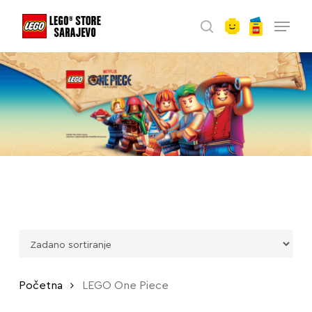
account
Skip
Menu
to
search
main
content
Početna
LEGO One Piece