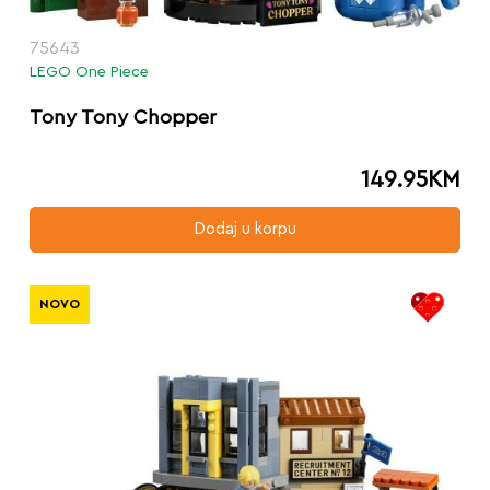
75643
LEGO One Piece
Tony Tony Chopper
149.95
KM
Dodaj u korpu
NOVO