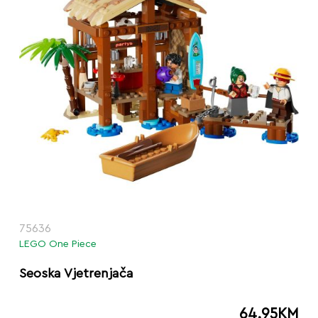
75636
LEGO One Piece
Seoska Vjetrenjača
64.95
KM