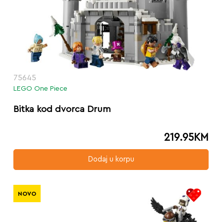
75645
LEGO One Piece
Bitka kod dvorca Drum
219.95
KM
Dodaj u korpu
NOVO