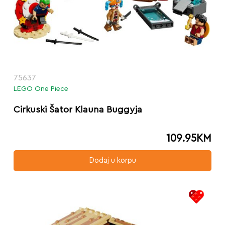
75637
LEGO One Piece
Cirkuski Šator Klauna Buggyja
109.95
KM
Dodaj u korpu