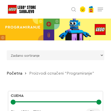
account
Skip
Menu
to
search
main
content
Početna
Proizvodi označeni “Programiranje”
CIJENA
Minima
Maksim