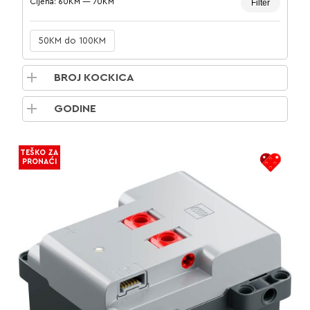
Cijena:
60KM
—
70KM
Filter
cijena
cijena
50KM do 100KM
BROJ KOCKICA
GODINE
TEŠKO ZA
PRONAĆI