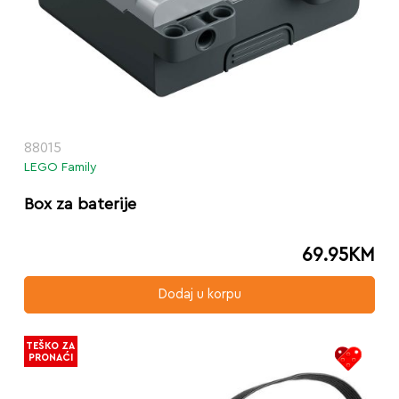
88015
LEGO Family
Box za baterije
69.95
KM
Dodaj u korpu
TEŠKO ZA
PRONAĆI