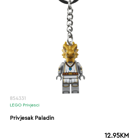
854331
LEGO Privjesci
Privjesak Paladin
12.95
KM