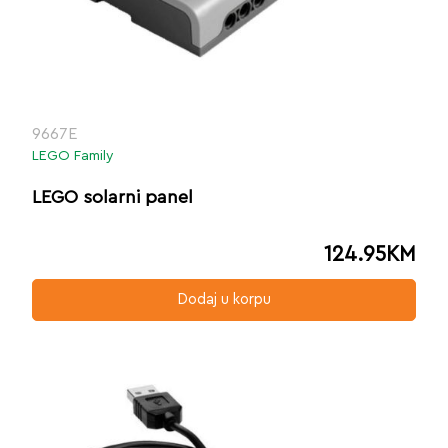
9667E
LEGO Family
LEGO solarni panel
124.95
KM
Dodaj u korpu