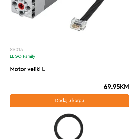
88013
LEGO Family
Motor veliki L
69.95
KM
Dodaj u korpu