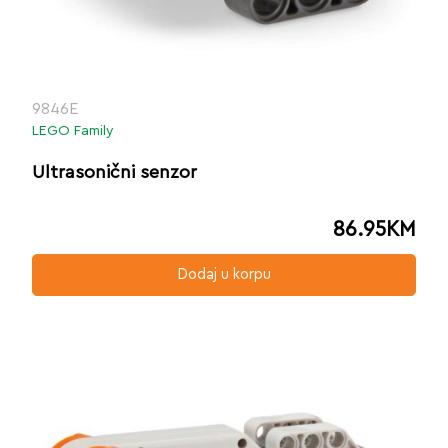
9846E
LEGO Family
Ultrasonični senzor
86.95
KM
Dodaj u korpu