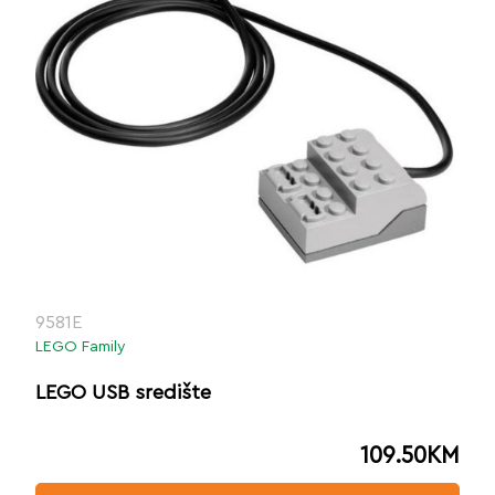
9581E
LEGO Family
LEGO USB središte
109.50
KM