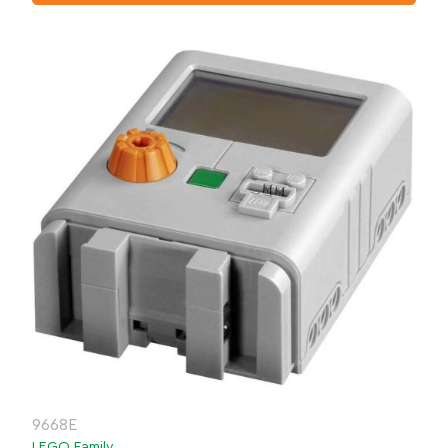
9668E
LEGO Family