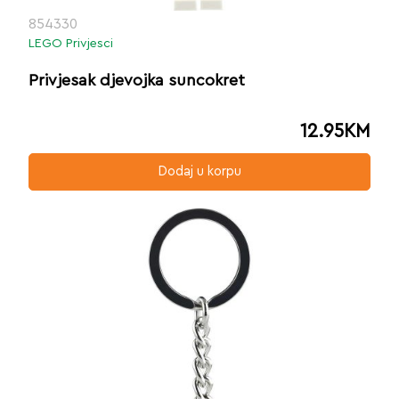
854330
LEGO Privjesci
Privjesak djevojka suncokret
12.95
KM
Dodaj u korpu