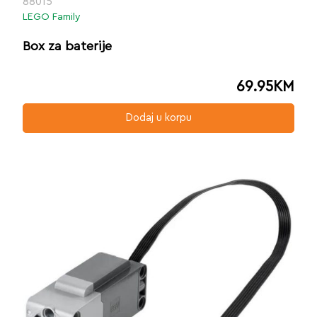
88015
LEGO Family
Box za baterije
69.95
KM
Dodaj u korpu