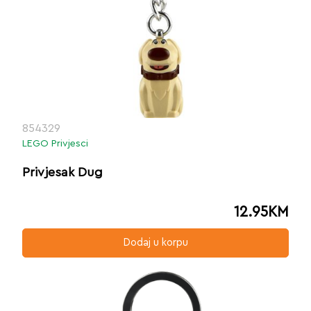
854329
LEGO Privjesci
Privjesak Dug
12.95
KM
Dodaj u korpu