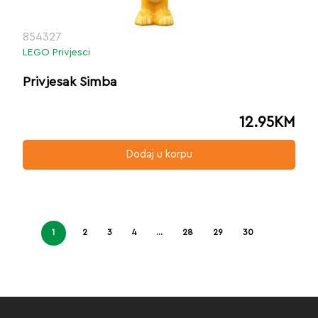
854327
LEGO Privjesci
Privjesak Simba
12.95
KM
Dodaj u korpu
1
2
3
4
…
28
29
30