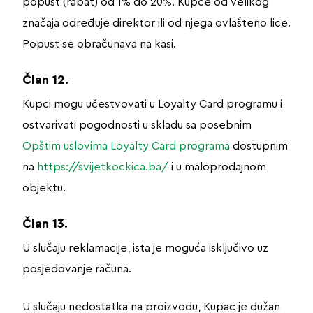
popust (rabat) od 1% do 20%. Kupce od velikog
značaja određuje direktor ili od njega ovlašteno lice.
Popust se obračunava na kasi.
Član 12.
Kupci mogu učestvovati u Loyalty Card programu i
ostvarivati pogodnosti u skladu sa posebnim
Opštim uslovima Loyalty Card programa
dostupnim
na
https://svijetkockica.ba/
i u maloprodajnom
objektu.
Član 13.
U slučaju reklamacije, ista je moguća isključivo uz
posjedovanje računa.
U slučaju nedostatka na proizvodu, Kupac je dužan