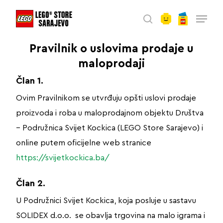
account
Skip
Menu
to
search
main
Pravilnik o uslovima prodaje u
content
maloprodaji
Član 1.
Ovim Pravilnikom se utvrđuju opšti uslovi prodaje
proizvoda i roba u maloprodajnom objektu Društva
– Podružnica Svijet Kockica (LEGO Store Sarajevo) i
online putem oficijelne web stranice
https://svijetkockica.ba/
Član 2.
U Podružnici Svijet Kockica, koja posluje u sastavu
SOLIDEX d.o.o. se obavlja trgovina na malo igrama i