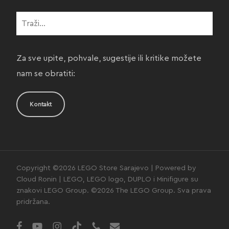
Za sve upite, pohvale, sugestije ili kritike možete
nam se obratiti:
Kontakt
Copyright ©2026 LEGO Store Sarajevo | Powered by
Cloud Ronin | LEGO, LEGO logo, DUPLO i Minifigure su
znakovi LEGO Group. ©2026 The LEGO Group. Sva prava
pridržana.
facebook
youtube
instagram
tiktok
phone
email