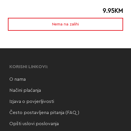
9.95
KM
Nema na zalihi
KORISNI LINKOVI:
O nama
Načini plaćanja
Izjava o povjerljivosti
Često postavljena pitanja (FAQ)
Opšti uslovi poslovanja