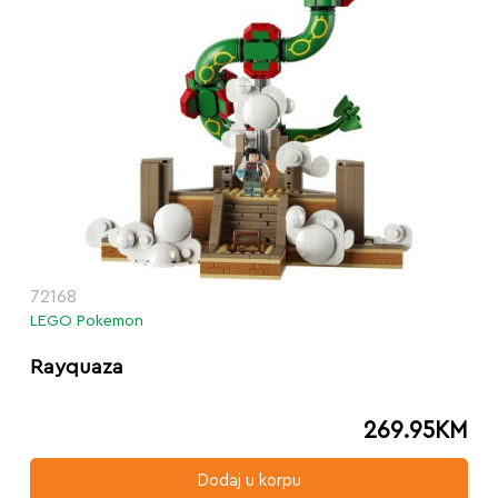
72168
LEGO Pokemon
Rayquaza
269.95
KM
Dodaj u korpu