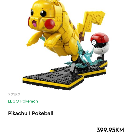
72152
LEGO Pokemon
Pikachu I Pokeball
399.95
KM