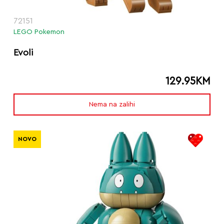
72151
LEGO Pokemon
Evoli
129.95
KM
Nema na zalihi
NOVO