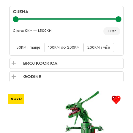
CIJENA
Minima
Maksim
Cijena:
0KM
—
1,300KM
Filter
cijena
cijena
50KM i manje
100KM do 200KM
200KM i više
BROJ KOCKICA
GODINE
NOVO