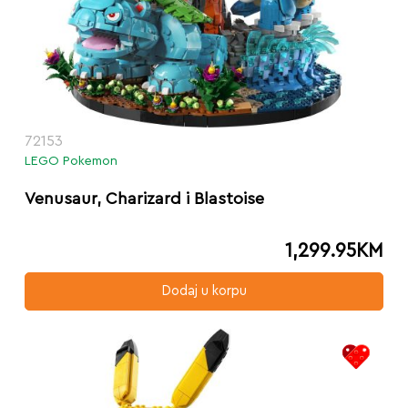
72153
LEGO Pokemon
Venusaur, Charizard i Blastoise
1,299.95
KM
Dodaj u korpu