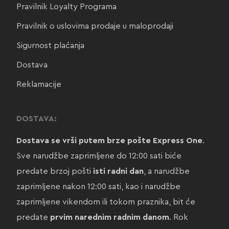
Pravilnik Loyalty Programa
Pravilnik o uslovima prodaje u maloprodaji
Sigurnost plaćanja
Dostava
Reklamacije
DOSTAVA:
Dostava se vrši putem brze pošte Express One
.
Sve narudžbe zaprimljene do 12:00 sati biće
predate brzoj pošti
isti radni dan
, a narudžbe
zaprimljene nakon 12:00 sati, kao i narudžbe
zaprimljene vikendom ili tokom praznika, bit će
predate
prvim narednim radnim danom
. Rok