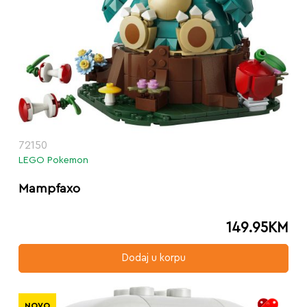
72150
LEGO Pokemon
Mampfaxo
149.95
KM
Dodaj u korpu
NOVO