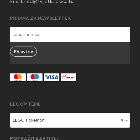
Email:
info@svijetkockica.ba
PRIJAVA ZA NEWSLETTER
LEGO® TEME
LEGO Pokemon
×
POTRAŽITE ARTIKL: