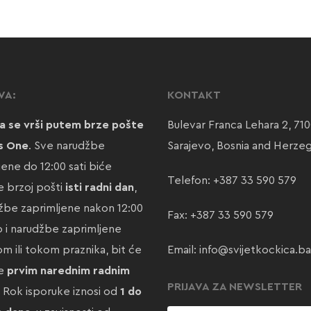
VA:
KONTAKT
a se vrši putem brze pošte
Bulevar Franca Lehara 2, 71
s One
. Sve narudžbe
Sarajevo, Bosnia and Herze
jene do 12:00 sati biće
Telefon:
+387 33 590 579
 brzoj pošti
isti radni dan
,
žbe zaprimljene nakon 12:00
Fax: +387 33 590 579
ao i narudžbe zaprimljene
m ili tokom praznika, bit će
Email:
info@svijetkockica.ba
te
prvim narednim radnim
PRIJAVA ZA NEWSLETTER
. Rok isporuke iznosi od
1 do