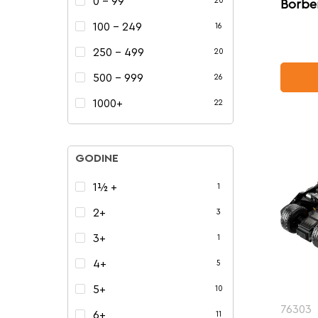
0 - 99
20
Borbe
100 - 249
16
250 - 499
20
500 - 999
26
1000+
22
GODINE
1½ +
1
2+
3
3+
1
4+
5
5+
10
76303
6+
11