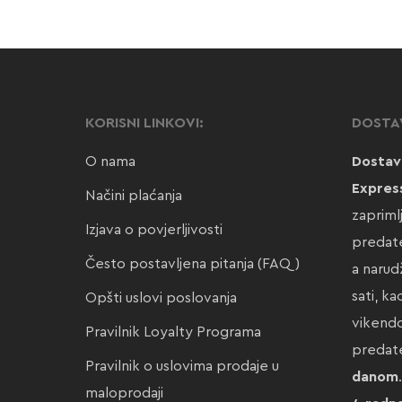
KORISNI LINKOVI:
DOSTA
O nama
Dostav
Expres
Načini plaćanja
zapriml
Izjava o povjerljivosti
predate
Često postavljena pitanja (FAQ)
a narud
sati, k
Opšti uslovi poslovanja
vikendo
Pravilnik Loyalty Programa
preda
Pravilnik o uslovima prodaje u
danom
maloprodaji