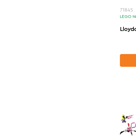
71845
LEGO N
Lloydo