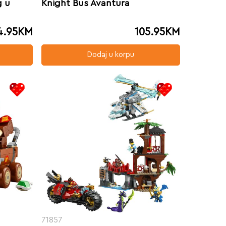
g u
Knight Bus Avantura
4.95
KM
105.95
KM
Dodaj u korpu
71857