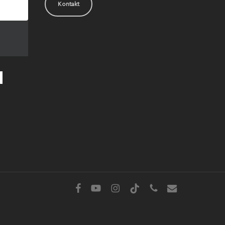
Kontakt
facebook
youtube
instagram
tiktok
phone
email