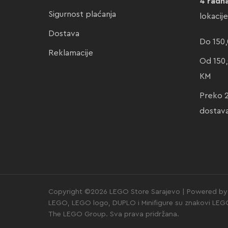
4 radn
Sigurnost plaćanja
lokacij
Dostava
Do 150,
Reklamacije
Od 150,
KM
Preko 
dostav
Copyright ©2026 LEGO Store Sarajevo | Powered by 
LEGO, LEGO logo, DUPLO i Minifigure su znakovi LE
The LEGO Group. Sva prava pridržana.