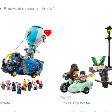
Proizvodi označeni “Vozila”
76459
rtnite
LEGO Harry Potter