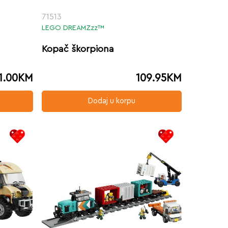
71513
LEGO DREAMZzz™
Kopač škorpiona
1.00
KM
109.95
KM
Dodaj u korpu