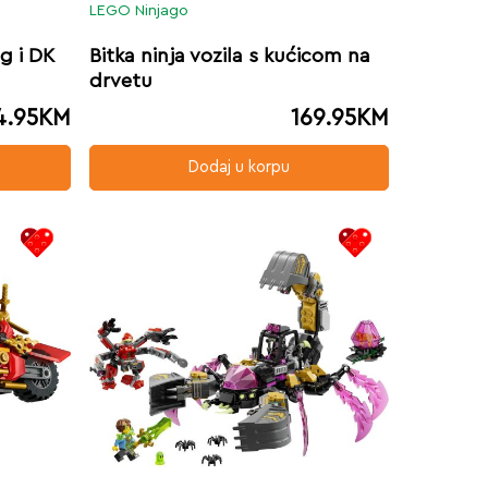
LEGO Ninjago
g i DK
Bitka ninja vozila s kućicom na
drvetu
4.95
KM
169.95
KM
Dodaj u korpu