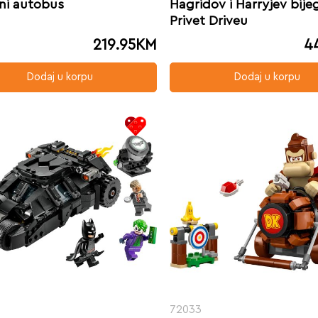
ni autobus
Hagridov i Harryjev bije
Privet Driveu
219.95
KM
4
Dodaj u korpu
Dodaj u korpu
72033