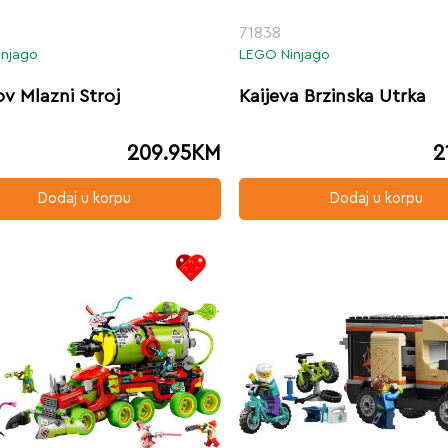
71838
injago
LEGO Ninjago
v Mlazni Stroj
Kaijeva Brzinska Utrka
209.95
KM
2
Dodaj u korpu
Dodaj u korpu