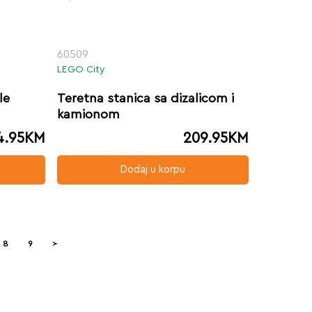
60509
LEGO City
le
Teretna stanica sa dizalicom i
kamionom
4.95
KM
209.95
KM
Dodaj u korpu
8
9
>