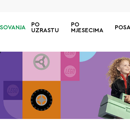
PO
PO
ESOVANJA
POS
UZRASTU
MJESECIMA