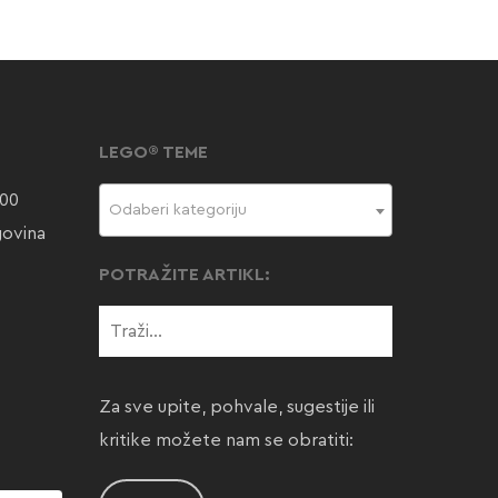
LEGO® TEME
000
Odaberi kategoriju
govina
POTRAŽITE ARTIKL:
Za sve upite, pohvale, sugestije ili
kritike možete nam se obratiti: