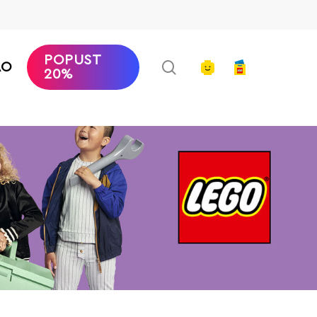
POPUST
search
account
AO
20%