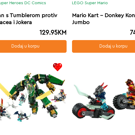
uper Heroes DC Comics
LEGO Super Mario
n s Tumblerom protiv
Mario Kart – Donkey Kon
acea i Jokera
Jumbo
129.95
KM
7
Dodaj u korpu
Dodaj u korpu