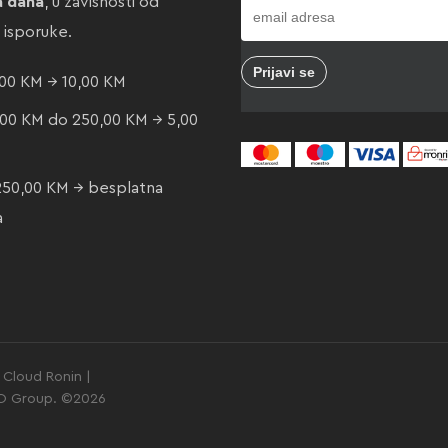
a dana
, u zavisnosti od
e isporuke.
00 KM → 10,00 KM
00 KM do 250,00 KM → 5,00
250,00 KM → besplatna
a
Cloud Ronin |
GO Group. ©2026