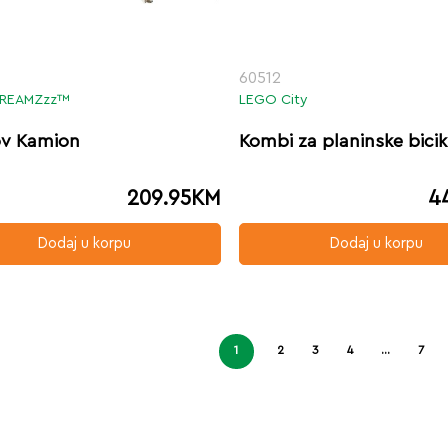
60512
REAMZzz™
LEGO City
v Kamion
Kombi za planinske bicik
209.95
KM
4
Dodaj u korpu
Dodaj u korpu
1
2
3
4
…
7