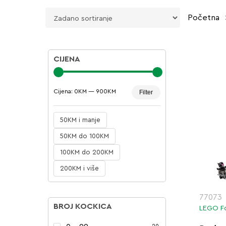
Početna
CIJENA
Minimalna
Maksimalna
Cijena:
0KM
—
900KM
Filter
cijena
cijena
50KM i manje
50KM do 100KM
100KM do 200KM
200KM i više
77073
BROJ KOCKICA
LEGO Fo