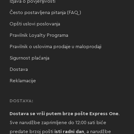
Izjava o povjerljivosti
Često postavljena pitanja (FAQ)
Opšti uslovi poslovanja
Pravilnik Loyalty Programa
Pravilnik o uslovima prodaje u maloprodaji
Sigurnost plaćanja
Dostava
Reklamacije
DOSTAVA:
Dostava se vrši putem brze pošte Express One
.
Sve narudžbe zaprimljene do 12:00 sati biće
predate brzoj pošti
isti radni dan
, a narudžbe