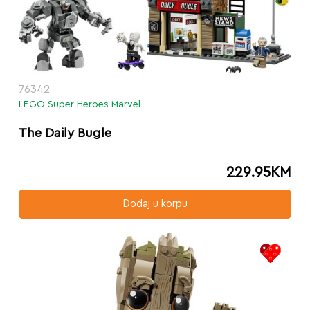
76342
LEGO Super Heroes Marvel
The Daily Bugle
229.95
KM
Dodaj u korpu