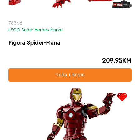
76346
LEGO Super Heroes Marvel
Figura Spider-Mana
209.95
KM
Dodaj u korpu