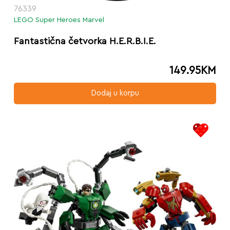
76339
LEGO Super Heroes Marvel
Fantastična četvorka H.E.R.B.I.E.
149.95
KM
Dodaj u korpu