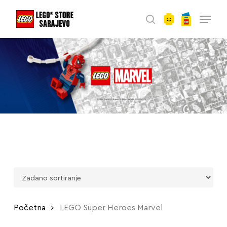
account
Skip
Menu
to
search
main
content
Početna
LEGO Super Heroes Marvel