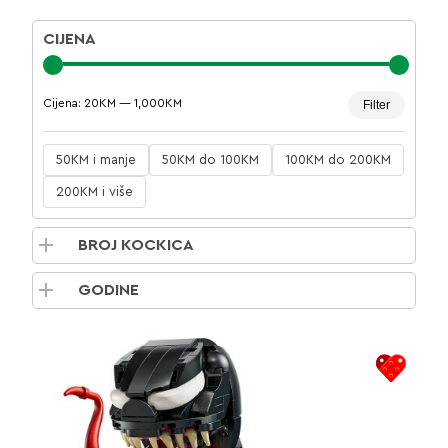
CIJENA
Minima
Maksim
Cijena:
20KM
—
1,000KM
Filter
cijena
cijena
50KM i manje
50KM do 100KM
100KM do 200KM
200KM i više
BROJ KOCKICA
GODINE