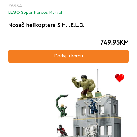
76354
LEGO Super Heroes Marvel
Nosač helikoptera S.H.I.E.L.D.
749.95
KM
Dodaj u korpu