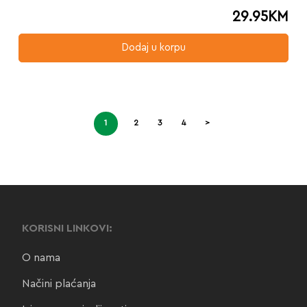
29.95
KM
Dodaj u korpu
1
2
3
4
>
KORISNI LINKOVI:
O nama
Načini plaćanja