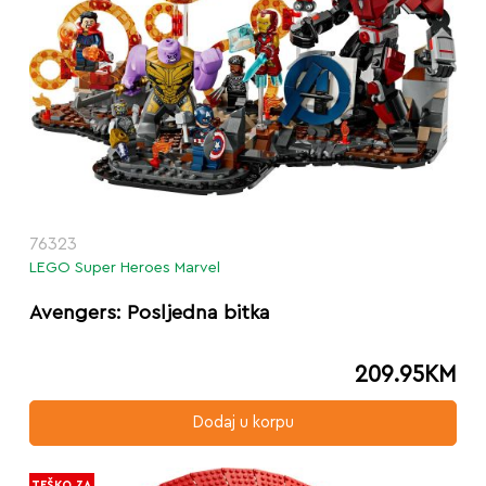
76323
LEGO Super Heroes Marvel
Avengers: Posljedna bitka
209.95
KM
Dodaj u korpu
TEŠKO ZA