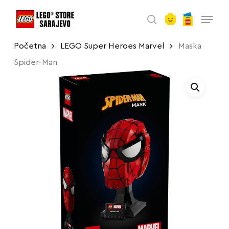
account
Skip
Menu
to
search
main
Početna
LEGO Super Heroes Marvel
Maska
content
Spider-Man