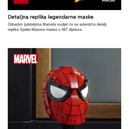
Detaljna replika legendarne maske
Odraslim ljubiteljima Marvela svidjet će se autentični detalji
replike Spider-Manove maske s 487 dijelova.