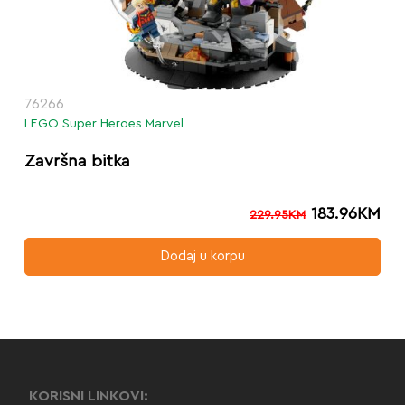
76266
LEGO Super Heroes Marvel
Završna bitka
183.96
KM
229.95
KM
Dodaj u korpu
KORISNI LINKOVI: