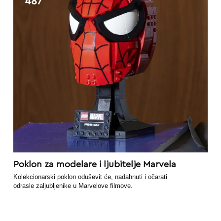
Poklon za modelare i ljubitelje Marvela
Kolekcionarski poklon oduševit će, nadahnuti i očarati
odrasle zaljubljenike u Marvelove filmove.