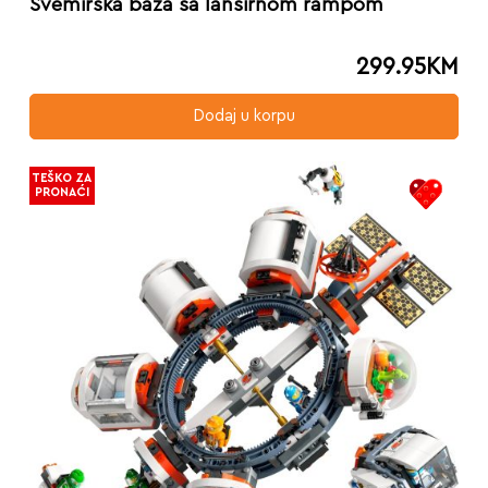
Svemirska baza sa lansirnom rampom
299.95
KM
Dodaj u korpu
TEŠKO ZA
PRONAĆI