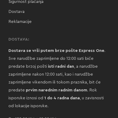
Sigurnost plaćanja
Dostava
Reklamacije
DOSTAVA:
Dostava se vrši putem brze pošte Express One
.
Sve narudžbe zaprimljene do 12:00 sati biće
predate brzoj pošti
isti radni dan
, a narudžbe
zaprimljene nakon 12:00 sati, kao i narudžbe
zaprimljene vikendom ili tokom praznika, bit će
predate
prvim narednim radnim danom
. Rok
isporuke iznosi od
1 do 4 radna dana
, u zavisnosti
od lokacije isporuke.