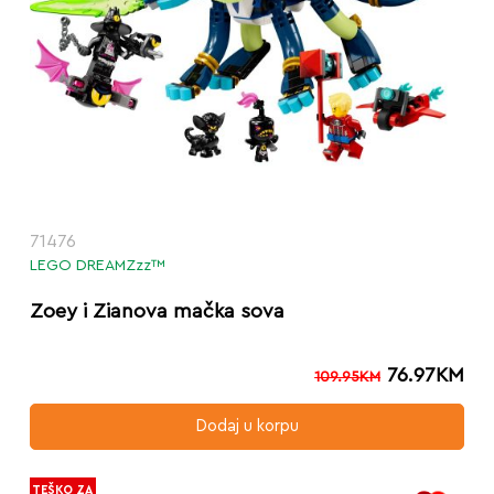
71476
LEGO DREAMZzz™
Zoey i Zianova mačka sova
76.97
KM
109.95
KM
Dodaj u korpu
TEŠKO ZA