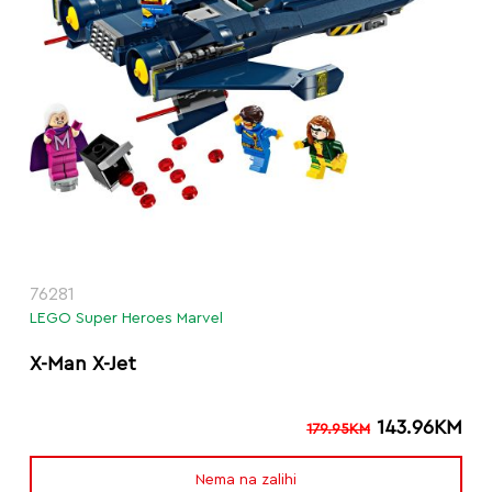
76281
LEGO Super Heroes Marvel
X-Man X-Jet
143.96
KM
179.95
KM
Nema na zalihi