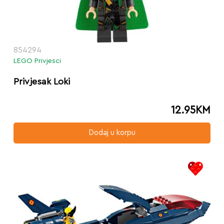
854294
LEGO Privjesci
Privjesak Loki
12.95
KM
Dodaj u korpu