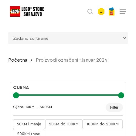
account
Skip
Menu
to
search
main
content
Početna
Proizvodi označeni “Januar 2024”
CIJENA
Minima
Maksim
Cijena:
10KM
—
300KM
Filter
cijena
cijena
50KM i manje
50KM do 100KM
100KM do 200KM
200KM i više