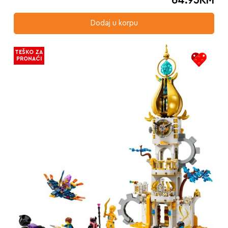
64.95
KM
Dodaj u korpu
TEŠKO ZA
PRONAĆI