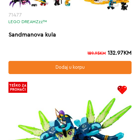
71477
LEGO DREAMZzz™
Sandmanova kula
132.97
KM
189.95
KM
Dodaj u korpu
TEŠKO ZA
PRONAĆI