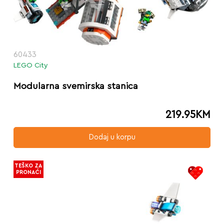
60433
LEGO City
Modularna svemirska stanica
219.95
KM
Dodaj u korpu
TEŠKO ZA
PRONAĆI