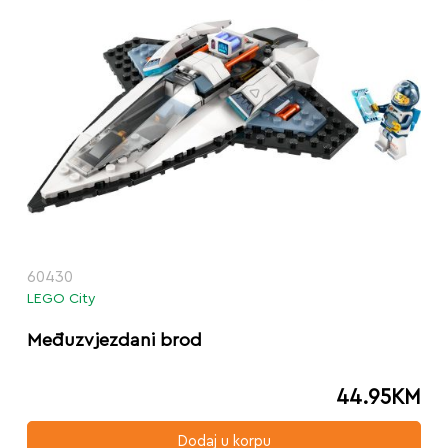
60430
LEGO City
Međuzvjezdani brod
44.95
KM
Dodaj u korpu