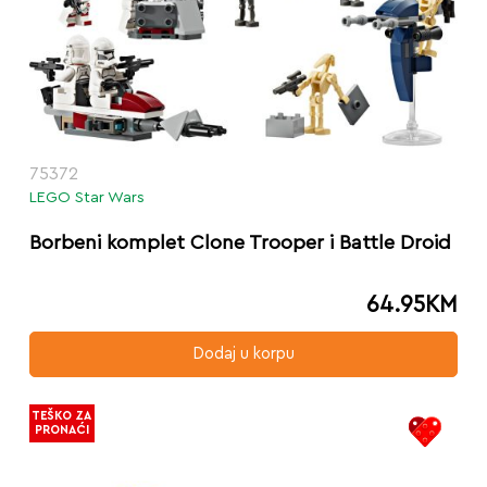
75372
LEGO Star Wars
Borbeni komplet Clone Trooper i Battle Droid
64.95
KM
Dodaj u korpu
TEŠKO ZA
PRONAĆI