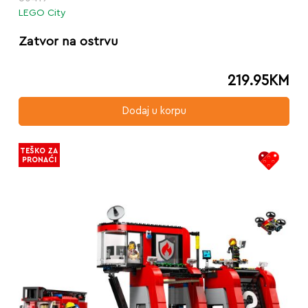
LEGO City
Zatvor na ostrvu
219.95
KM
Dodaj u korpu
TEŠKO ZA
PRONAĆI