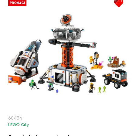
PRONAĆI
60434
LEGO City