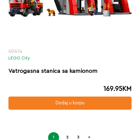
60414
LEGO City
Vatrogasna stanica sa kamionom
169.95
KM
Dodaj u korpu
1
2
3
>