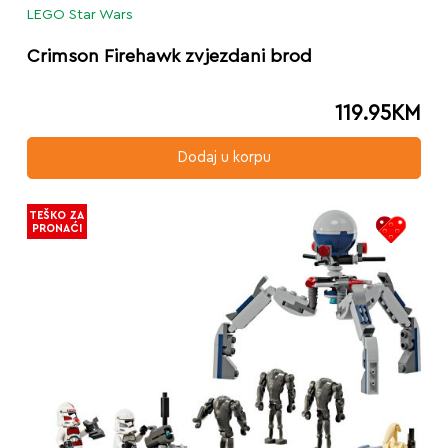
LEGO Star Wars
Crimson Firehawk zvjezdani brod
119.95
KM
Dodaj u korpu
TEŠKO ZA
PRONAĆI