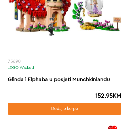
75690
LEGO Wicked
Glinda i Elphaba u posjeti Munchkinlandu
152.95
KM
Dodaj u korpu