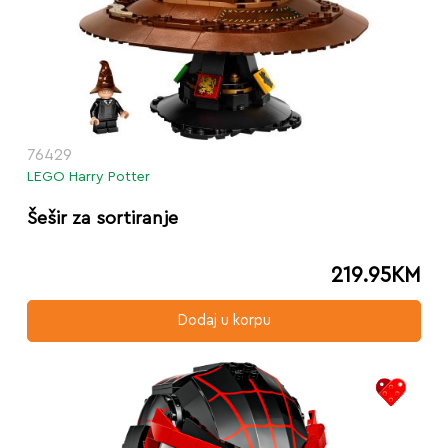
76429
LEGO Harry Potter
Šešir za sortiranje
219.95
KM
Dodaj u korpu