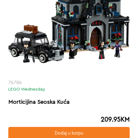
76786
LEGO Wednesday
Morticijina Seoska Kuća
209.95
KM
Dodaj u korpu