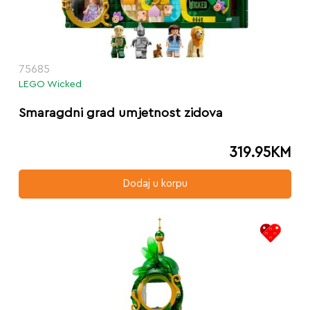
75685
LEGO Wicked
Smaragdni grad umjetnost zidova
319.95
KM
Dodaj u korpu