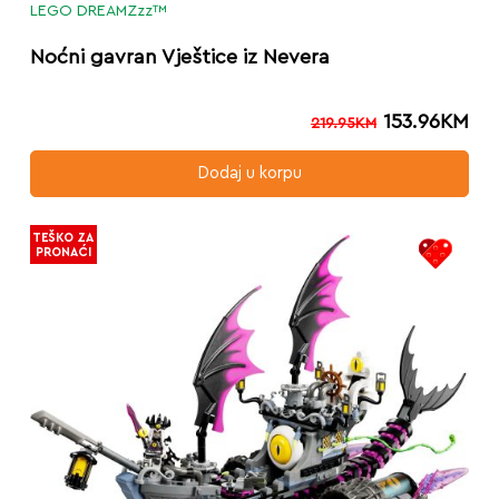
LEGO DREAMZzz™
Noćni gavran Vještice iz Nevera
153.96
KM
219.95
KM
Dodaj u korpu
TEŠKO ZA
PRONAĆI