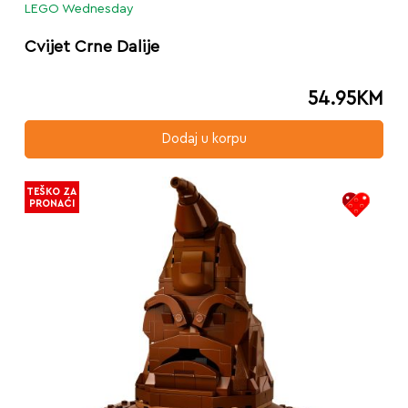
LEGO Wednesday
Cvijet Crne Dalije
54.95
KM
Dodaj u korpu
TEŠKO ZA
PRONAĆI