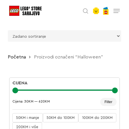
account
Skip
Menu
to
search
main
content
Početna
Proizvodi označeni “Halloween”
CIJENA
Minima
Maksim
Cijena:
30KM
—
620KM
Filter
cijena
cijena
50KM i manje
50KM do 100KM
100KM do 200KM
200KM i više