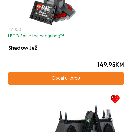
77000
LEGO Sonic the Hedgehog™
Shadow Jež
149.95
KM
Dodaj u korpu