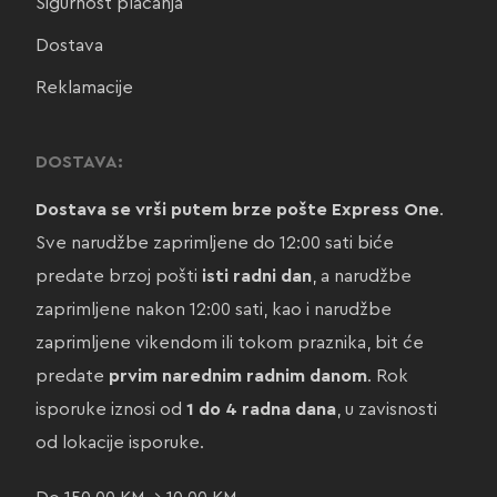
Sigurnost plaćanja
Dostava
Reklamacije
DOSTAVA:
Dostava se vrši putem brze pošte Express One
.
Sve narudžbe zaprimljene do 12:00 sati biće
predate brzoj pošti
isti radni dan
, a narudžbe
zaprimljene nakon 12:00 sati, kao i narudžbe
zaprimljene vikendom ili tokom praznika, bit će
predate
prvim narednim radnim danom
. Rok
isporuke iznosi od
1 do 4 radna dana
, u zavisnosti
od lokacije isporuke.