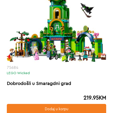
75684
LEGO Wicked
Dobrodošli u Smaragdni grad
219.95
KM
Dodaj u korpu