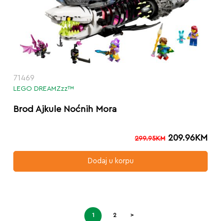
71469
LEGO DREAMZzz™
Brod Ajkule Noćnih Mora
209.96
KM
299.95
KM
Dodaj u korpu
1
2
>