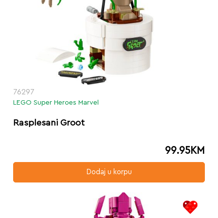
76297
LEGO Super Heroes Marvel
Rasplesani Groot
99.95
KM
Dodaj u korpu