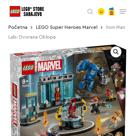
account
Skip
Menu
to
search
main
Početna
LEGO Super Heroes Marvel
Iron Man
content
Lab: Dvorana Oklopa