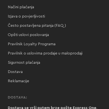
Načini plaćanja
Izjava o povjerljivosti
Često postavljena pitanja (FAQ)
Opšti uslovi poslovanja
Pravilnik Loyalty Programa
Pravilnik o uslovima prodaje u maloprodaji
Sigurnost plaćanja
Dostava
Reklamacije
DOSTAVA:
Dostava se vrši putem brze pošte Express One
.