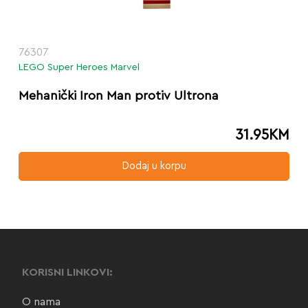
76307
LEGO Super Heroes Marvel
Mehanički Iron Man protiv Ultrona
31.95
KM
Dodaj u korpu
KORISNI LINKOVI:
O nama