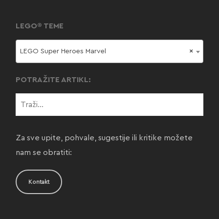
LEGO® TEME
LEGO Super Heroes Marvel
×
POTRAŽITE ARTIKL:
Za sve upite, pohvale, sugestije ili kritike možete
nam se obratiti:
Kontakt