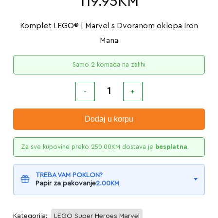
119.95
KM
Komplet LEGO® | Marvel s Dvoranom oklopa Iron
Mana
Samo 2 komada na zalihi
Dodaj u korpu
Za sve kupovine preko
250.00
KM
dostava je
besplatna
.
TREBA VAM POKLON?
Papir za pakovanje
2.00
KM
Kategorija:
LEGO Super Heroes Marvel