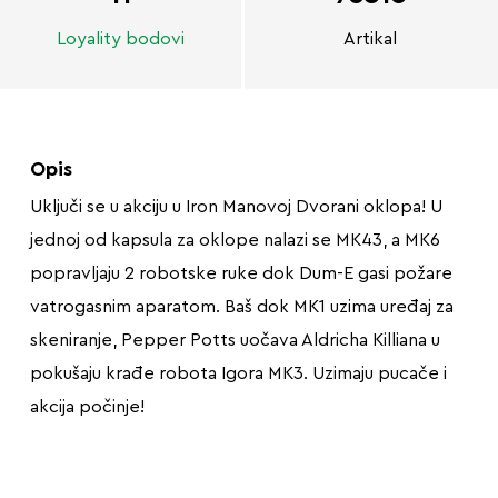
Loyality bodovi
Artikal
Opis
Uključi se u akciju u Iron Manovoj Dvorani oklopa! U
jednoj od kapsula za oklope nalazi se MK43, a MK6
popravljaju 2 robotske ruke dok Dum-E gasi požare
vatrogasnim aparatom. Baš dok MK1 uzima uređaj za
skeniranje, Pepper Potts uočava Aldricha Killiana u
pokušaju krađe robota Igora MK3. Uzimaju pucače i
akcija počinje!