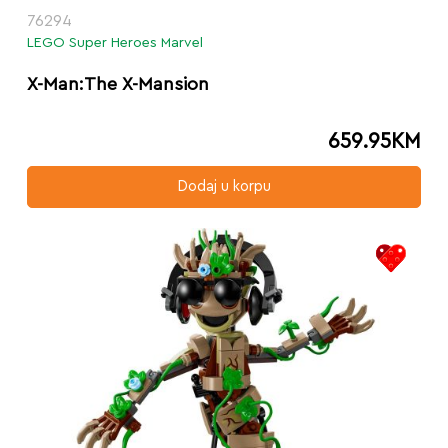
76294
LEGO Super Heroes Marvel
X-Man:The X-Mansion
659.95
KM
Dodaj u korpu