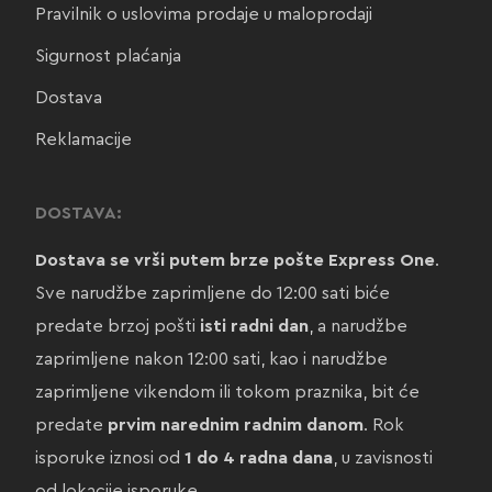
Pravilnik o uslovima prodaje u maloprodaji
Sigurnost plaćanja
Dostava
Reklamacije
DOSTAVA:
Dostava se vrši putem brze pošte Express One
.
Sve narudžbe zaprimljene do 12:00 sati biće
predate brzoj pošti
isti radni dan
, a narudžbe
zaprimljene nakon 12:00 sati, kao i narudžbe
zaprimljene vikendom ili tokom praznika, bit će
predate
prvim narednim radnim danom
. Rok
isporuke iznosi od
1 do 4 radna dana
, u zavisnosti
od lokacije isporuke.