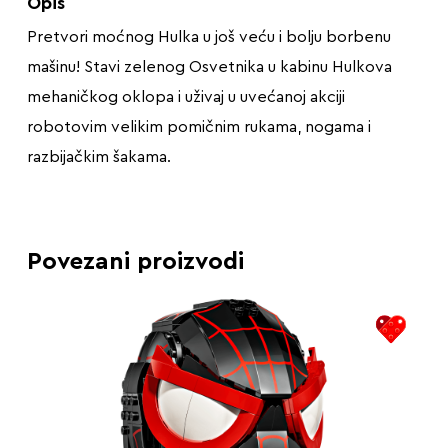
Opis
Pretvori moćnog Hulka u još veću i bolju borbenu
mašinu! Stavi zelenog Osvetnika u kabinu Hulkova
mehaničkog oklopa i uživaj u uvećanoj akciji
robotovim velikim pomičnim rukama, nogama i
razbijačkim šakama.
Povezani proizvodi