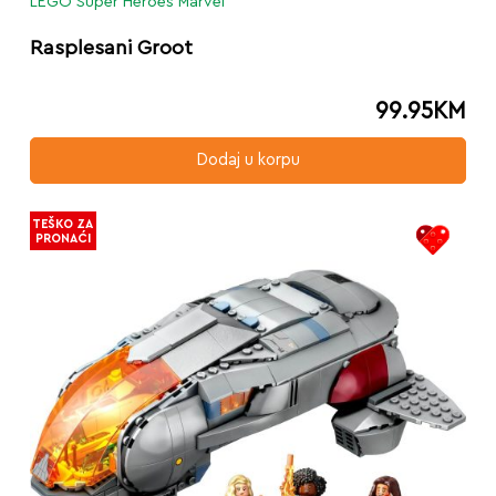
LEGO Super Heroes Marvel
Rasplesani Groot
99.95
KM
Dodaj u korpu
TEŠKO ZA
PRONAĆI