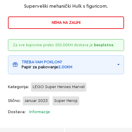
Superveliki mehanički Hulk s figuricom.
NEMA NA ZALIHI
Za sve kupovine preko
250.00
KM
dostava je
besplatna
.
TREBA VAM POKLON?
Papir za pakovanje
2.00
KM
Kategorija:
LEGO Super Heroes Marvel
Slično:
Januar 2023
Super Heroji
Dostava:
Informacije