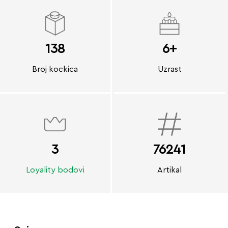
138
6+
Broj kockica
Uzrast
3
76241
Loyality bodovi
Artikal