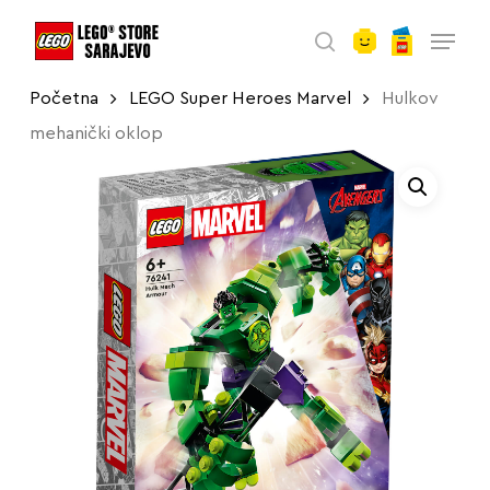
account
Skip
Menu
to
search
main
Početna
LEGO Super Heroes Marvel
Hulkov
content
mehanički oklop