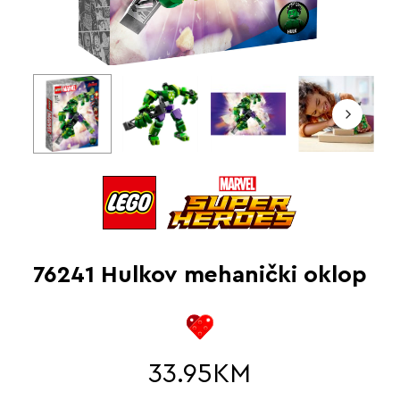
76241 Hulkov mehanički oklop
33.95
KM