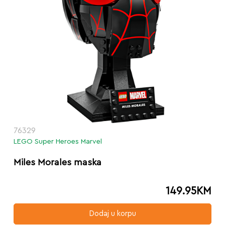
76329
LEGO Super Heroes Marvel
Miles Morales maska
149.95
KM
Dodaj u korpu