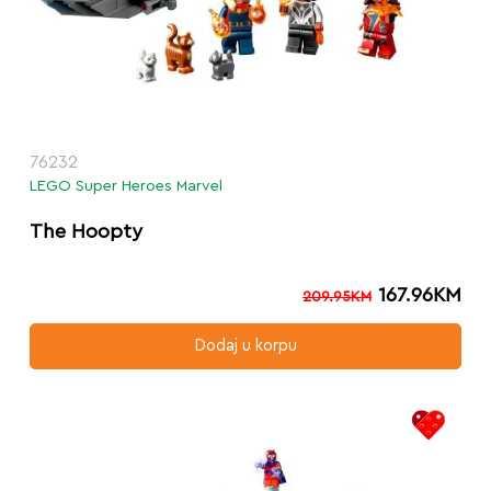
76232
LEGO Super Heroes Marvel
The Hoopty
167.96
KM
209.95
KM
Dodaj u korpu