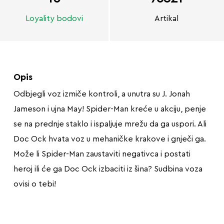
Loyality bodovi
Artikal
Opis
Odbjegli voz izmiče kontroli, a unutra su J. Jonah
Jameson i ujna May! Spider-Man kreće u akciju, penje
se na prednje staklo i ispaljuje mrežu da ga uspori. Ali
Doc Ock hvata voz u mehaničke krakove i gnječi ga.
Može li Spider-Man zaustaviti negativca i postati
heroj ili će ga Doc Ock izbaciti iz šina? Sudbina voza
ovisi o tebi!