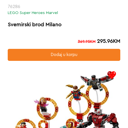
76286
LEGO Super Heroes Marvel
Svemirski brod Milano
295.96
KM
369.95
KM
Dodaj u korpu