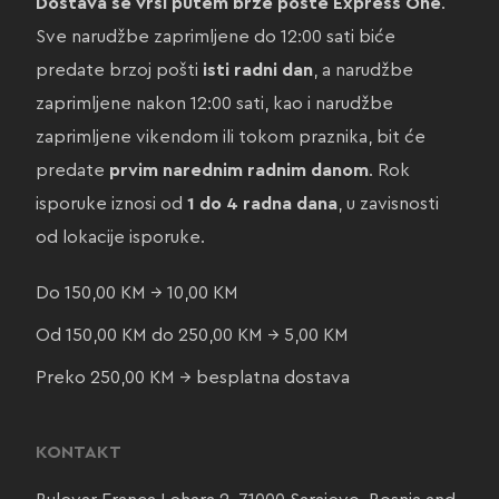
Dostava se vrši putem brze pošte Express One
.
Sve narudžbe zaprimljene do 12:00 sati biće
predate brzoj pošti
isti radni dan
, a narudžbe
zaprimljene nakon 12:00 sati, kao i narudžbe
zaprimljene vikendom ili tokom praznika, bit će
predate
prvim narednim radnim danom
. Rok
isporuke iznosi od
1 do 4 radna dana
, u zavisnosti
od lokacije isporuke.
Do 150,00 KM → 10,00 KM
Od 150,00 KM do 250,00 KM → 5,00 KM
Preko 250,00 KM → besplatna dostava
KONTAKT