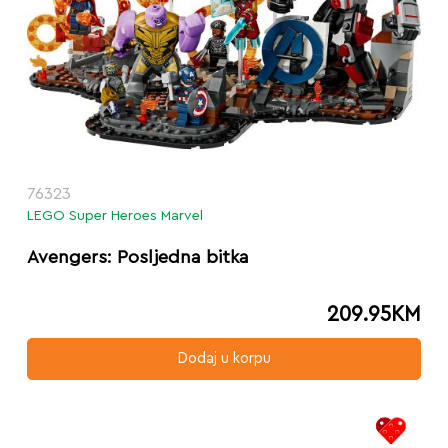
76323
LEGO Super Heroes Marvel
Avengers: Posljedna bitka
209.95
KM
Dodaj u korpu