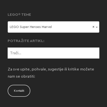
LEGO® TEME
LEGO Super Heroes Marvel
×
POTRAŽITE ARTIKL:
Za sve upite, pohvale, sugestije ili kritike možete
nam se obratiti:
Kontakt