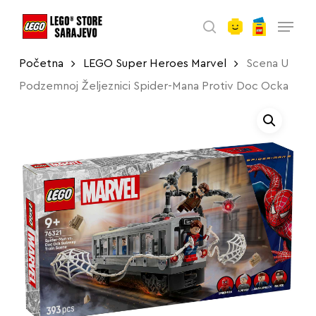
account
Skip
Menu
to
search
main
Početna
LEGO Super Heroes Marvel
Scena U
content
Podzemnoj Željeznici Spider-Mana Protiv Doc Ocka