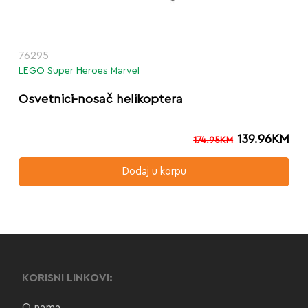
76295
LEGO Super Heroes Marvel
Osvetnici-nosač helikoptera
139.96
KM
174.95
KM
Dodaj u korpu
KORISNI LINKOVI:
O nama