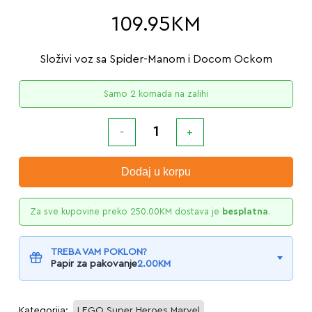
109.95
KM
Složivi voz sa Spider-Manom i Docom Ockom
Samo 2 komada na zalihi
Dodaj u korpu
Za sve kupovine preko
250.00
KM
dostava je
besplatna
.
TREBA VAM POKLON?
Papir za pakovanje
2.00
KM
Kategorija:
LEGO Super Heroes Marvel