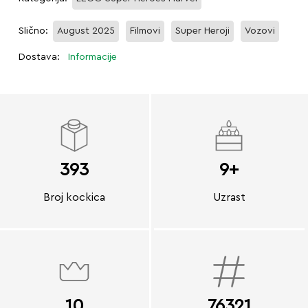
Slično:
August 2025
Filmovi
Super Heroji
Vozovi
Dostava:
Informacije
393
9+
Broj kockica
Uzrast
10
76321