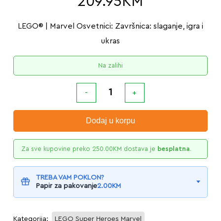
209.95
KM
LEGO® | Marvel Osvetnici: Završnica: slaganje, igra i
ukras
Na zalihi
Dodaj u korpu
Za sve kupovine preko
250.00
KM
dostava je
besplatna
.
TREBA VAM POKLON?
Papir za pakovanje
2.00
KM
Kategorija:
LEGO Super Heroes Marvel