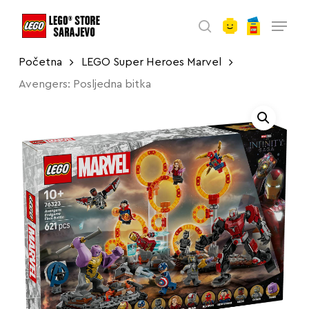
account
Skip
Menu
to
search
main
Početna
LEGO Super Heroes Marvel
content
Avengers: Posljedna bitka