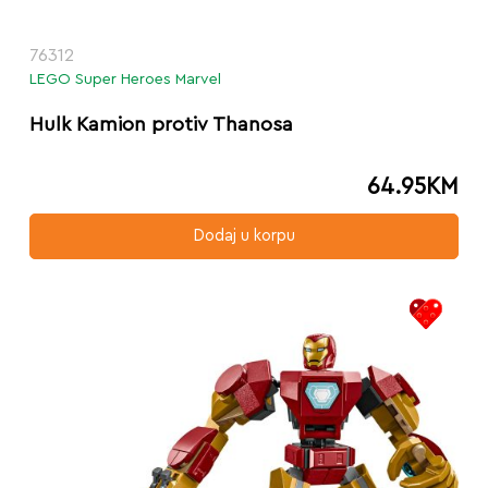
76312
LEGO Super Heroes Marvel
Hulk Kamion protiv Thanosa
64.95
KM
Dodaj u korpu