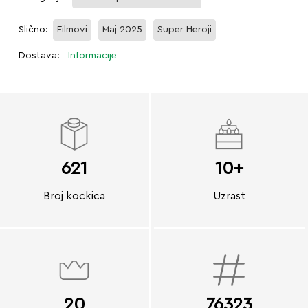
Slično:
Filmovi
Maj 2025
Super Heroji
Dostava:
Informacije
621
10+
Broj kockica
Uzrast
20
76323