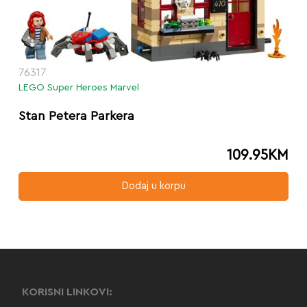
76317
LEGO Super Heroes Marvel
Stan Petera Parkera
109.95
KM
Dodaj u korpu
KORISNI LINKOVI: