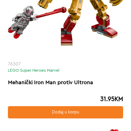
76307
LEGO Super Heroes Marvel
Mehanički Iron Man protiv Ultrona
31.95
KM
Dodaj u korpu