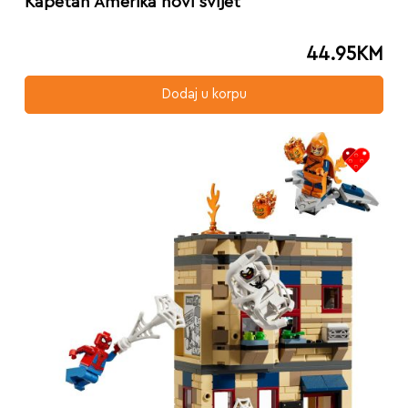
Kapetan Amerika novi svijet
44.95
KM
Dodaj u korpu