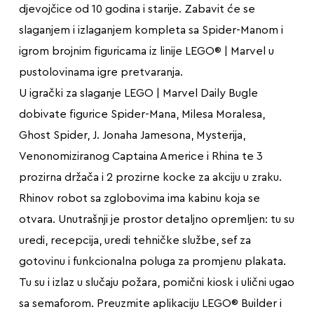
djevojčice od 10 godina i starije. Zabavit će se
slaganjem i izlaganjem kompleta sa Spider-Manom i
igrom brojnim figuricama iz linije LEGO® | Marvel u
pustolovinama igre pretvaranja.
U igrački za slaganje LEGO | Marvel Daily Bugle
dobivate figurice Spider-Mana, Milesa Moralesa,
Ghost Spider, J. Jonaha Jamesona, Mysterija,
Venonomiziranog Captaina Americe i Rhina te 3
prozirna držača i 2 prozirne kocke za akciju u zraku.
Rhinov robot sa zglobovima ima kabinu koja se
otvara. Unutrašnji je prostor detaljno opremljen: tu su
uredi, recepcija, uredi tehničke službe, sef za
gotovinu i funkcionalna poluga za promjenu plakata.
Tu su i izlaz u slučaju požara, pomični kiosk i ulični ugao
sa semaforom. Preuzmite aplikaciju LEGO® Builder i