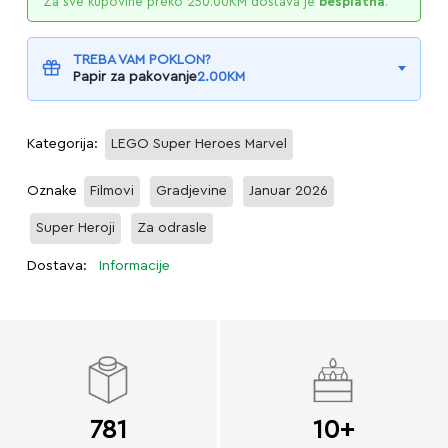
Za sve kupovine preko
250.00
KM
dostava je
besplatna
.
TREBA VAM POKLON?
Papir za pakovanje
2.00
KM
Kategorija:
LEGO Super Heroes Marvel
Oznake
Filmovi
Gradjevine
Januar 2026
Super Heroji
Za odrasle
Dostava:
Informacije
781
10+