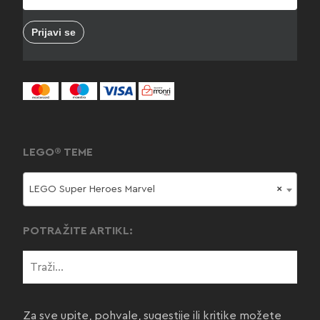
LEGO® TEME
LEGO Super Heroes Marvel
×
POTRAŽITE ARTIKL:
Za sve upite, pohvale, sugestije ili kritike možete