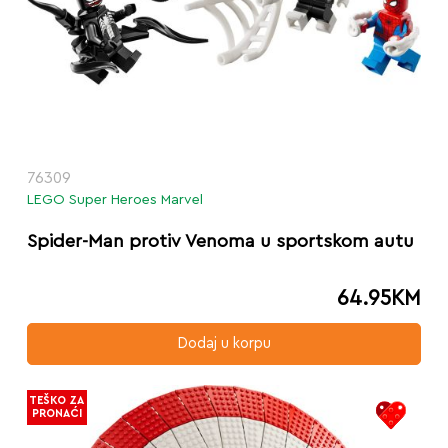
76309
LEGO Super Heroes Marvel
Spider-Man protiv Venoma u sportskom autu
64.95
KM
Dodaj u korpu
TEŠKO ZA
PRONAĆI