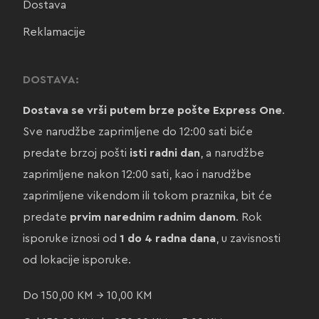
Dostava
Reklamacije
DOSTAVA:
Dostava se vrši putem brze pošte Express One
.
Sve narudžbe zaprimljene do 12:00 sati biće
predate brzoj pošti
isti radni dan
, a narudžbe
zaprimljene nakon 12:00 sati, kao i narudžbe
zaprimljene vikendom ili tokom praznika, bit će
predate
prvim narednim radnim danom
. Rok
isporuke iznosi od
1 do 4 radna dana
, u zavisnosti
od lokacije isporuke.
Do 150,00 KM → 10,00 KM