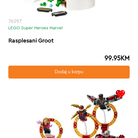
76297
LEGO Super Heroes Marvel
Rasplesani Groot
99.95
KM
Dodaj u korpu