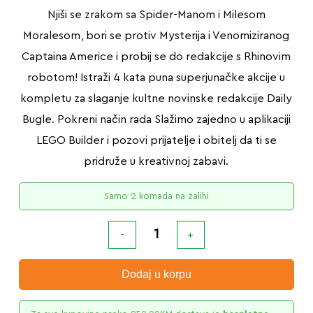
Njiši se zrakom sa Spider-Manom i Milesom
Moralesom, bori se protiv Mysterija i Venomiziranog
Captaina Americe i probij se do redakcije s Rhinovim
robotom! Istraži 4 kata puna superjunačke akcije u
kompletu za slaganje kultne novinske redakcije Daily
Bugle. Pokreni način rada Slažimo zajedno u aplikaciji
LEGO Builder i pozovi prijatelje i obitelj da ti se
pridruže u kreativnoj zabavi.
Samo 2 komada na zalihi
Dodaj u korpu