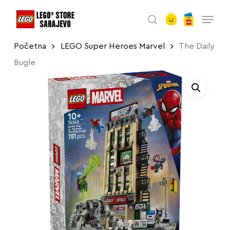
account
Skip
Menu
to
search
main
Početna
LEGO Super Heroes Marvel
The Daily
content
Bugle