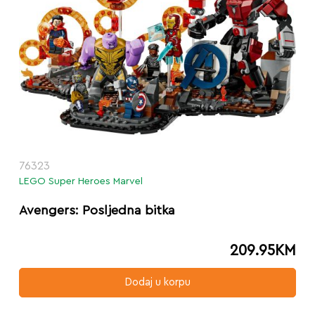
76323
LEGO Super Heroes Marvel
Avengers: Posljedna bitka
209.95
KM
Dodaj u korpu