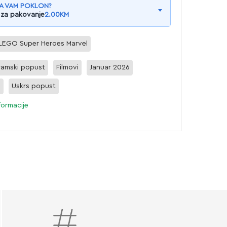
A VAM POKLON?
 za pakovanje
2.00
KM
LEGO Super Heroes Marvel
ramski popust
Filmovi
Januar 2026
i
Uskrs popust
formacije