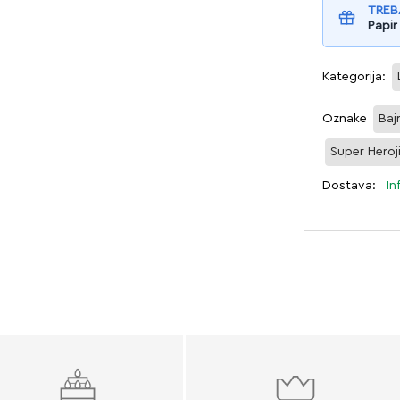
TREB
Papir
Kategorija:
Oznake
Baj
Super Heroj
Dostava:
In