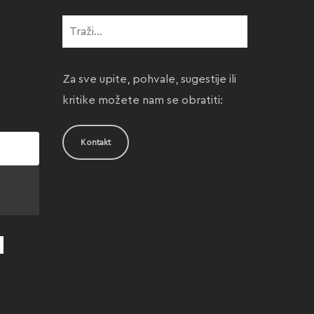
Za sve upite, pohvale, sugestije ili
kritike možete nam se obratiti:
Kontakt