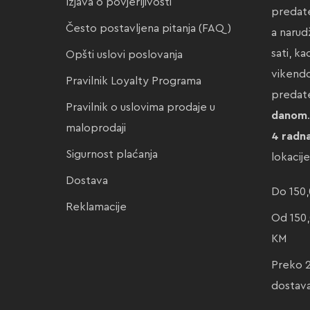
Izjava o povjerljivosti
predate
Često postavljena pitanja (FAQ)
a narud
sati, k
Opšti uslovi poslovanja
vikendo
Pravilnik Loyalty Programa
preda
Pravilnik o uslovima prodaje u
danom
maloprodaji
4 radn
Sigurnost plaćanja
lokacij
Dostava
Do 150,
Reklamacije
Od 150,
KM
Preko 
dostav