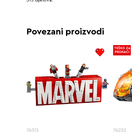
Povezani proizvodi
TEŠKO ZA
PRONAĆI
76313
76232