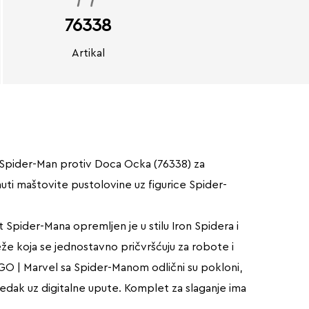
76338
Artikal
: Spider-Man protiv Doca Ocka (76338) za
nuti maštovite pustolovine uz figurice Spider-
t Spider-Mana opremljen je u stilu Iron Spidera i
e koja se jednostavno pričvršćuju za robote i
LEGO | Marvel sa Spider-Manom odlični su pokloni,
edak uz digitalne upute. Komplet za slaganje ima