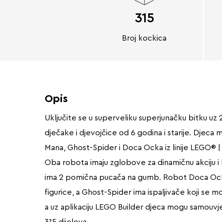
315
Broj kockica
Opis
Uključite se u superveliku superjunačku bitku u
dječake i djevojčice od 6 godina i starije. Djeca
Mana, Ghost-Spider i Doca Ocka iz linije LEGO® |
Oba robota imaju zglobove za dinamičnu akciju i ka
ima 2 pomična pucača na gumb. Robot Doca Ocka 
figurice, a Ghost-Spider ima ispaljivače koji se 
a uz aplikaciju LEGO Builder djeca mogu samouvje
315 dijelova.