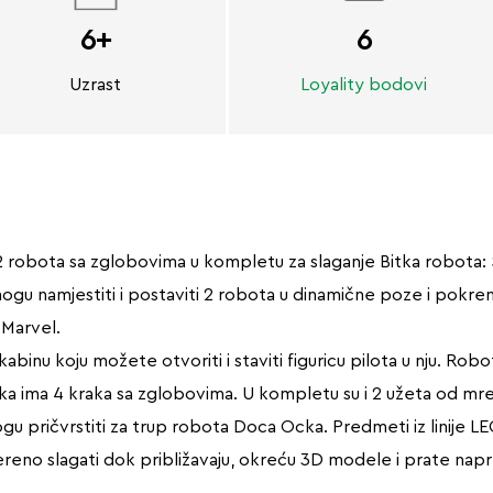
6+
6
Uzrast
Loyality bodovi
z 2 robota sa zglobovima u kompletu za slaganje Bitka robota
 mogu namjestiti i postaviti 2 robota u dinamične poze i pokre
 Marvel.
binu koju možete otvoriti i staviti figuricu pilota u nju. Robo
ima 4 kraka sa zglobovima. U kompletu su i 2 užeta od mrež
mogu pričvrstiti za trup robota Doca Ocka. Predmeti iz linije 
reno slagati dok približavaju, okreću 3D modele i prate napr