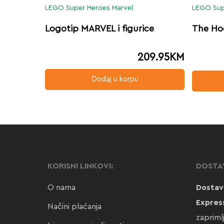
LEGO Super Heroes Marvel
LEGO Sup
Logotip MARVEL i figurice
The Ho
209.95
KM
Dodaj u korpu
KORISNI LINKOVI:
DOSTA
O nama
Dostav
Expres
Načini plaćanja
zapriml