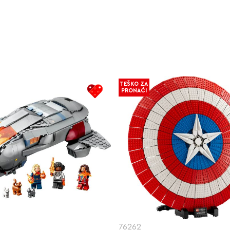
TEŠKO ZA
PRONAĆI
76262