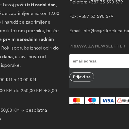
Telefon:
+387 33 590 579
 brzoj pošti
isti radni dan
,
žbe zaprimljene nakon 12:00
Fax: +387 33 590 579
ao i narudžbe zaprimljene
m ili tokom praznika, bit će
Email:
info@svijetkockica.ba
te
prvim narednim radnim
PRIJAVA ZA NEWSLETTER
. Rok isporuke iznosi od
1 do
a dana
, u zavisnosti od
e isporuke.
00 KM → 10,00 KM
00 KM do 250,00 KM → 5,00
250,00 KM → besplatna
a