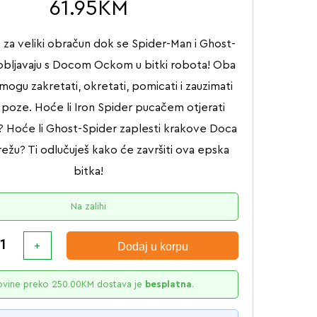
61.95
KM
 za veliki obračun dok se Spider-Man i Ghost-
obljavaju s Docom Ockom u bitki robota! Oba
mogu zakretati, okretati, pomicati i zauzimati
 poze. Hoće li Iron Spider pucačem otjerati
 Hoće li Ghost-Spider zaplesti krakove Doca
ežu? Ti odlučuješ kako će završiti ova epska
bitka!
Na zalihi
Dodaj u korpu
ovine preko
250.00
KM
dostava je
besplatna
.