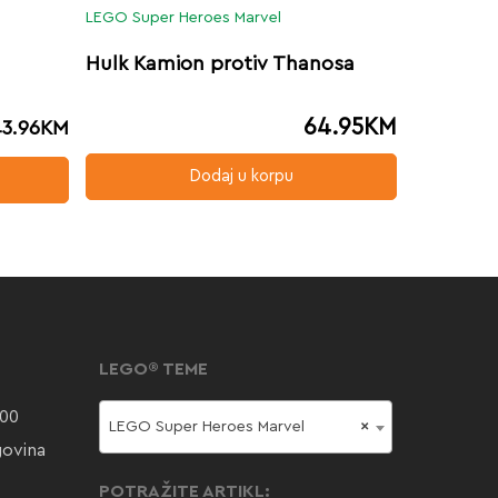
LEGO Super Heroes Marvel
Hulk Kamion protiv Thanosa
64.95
KM
43.96
KM
Dodaj u korpu
LEGO® TEME
000
LEGO Super Heroes Marvel
×
govina
POTRAŽITE ARTIKL: