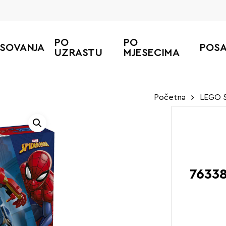
PO
PO
ESOVANJA
POS
UZRASTU
MJESECIMA
Početna
LEGO S
76338