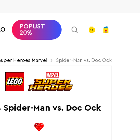
POPUST
search
account
AO
20%
uper Heroes Marvel
Spider-Man vs. Doc Ock
 Spider-Man vs. Doc Ock