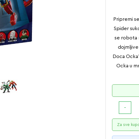
Pripremi se
Spider suk
se robota 
dojmljive
Doca Ocka?
Ocka u mr
Za sve kup