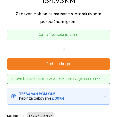
154.95
KM
Zabavan poklon za mališane s interaktivnom
porodičnom igrom
Samo 1 komada na zalihi
Dodaj u korpu
Za sve kupovine preko
250.00
KM
dostava je
besplatna
.
TREBA VAM POKLON?
Papir za pakovanje
2.00
KM
Kategorija:
LEGO DUPLO