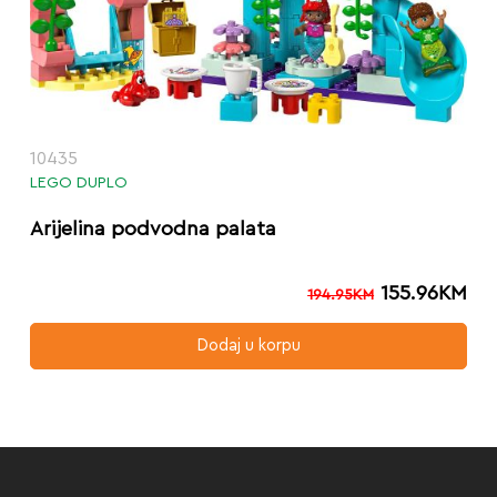
10435
LEGO DUPLO
Arijelina podvodna palata
155.96
KM
194.95
KM
Dodaj u korpu