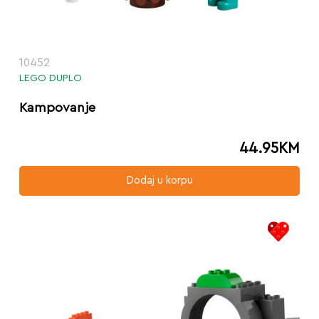
10452
LEGO DUPLO
Kampovanje
44.95
KM
Dodaj u korpu