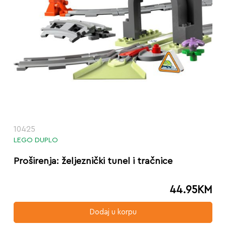
10425
LEGO DUPLO
Proširenja: željeznički tunel i tračnice
44.95
KM
Dodaj u korpu