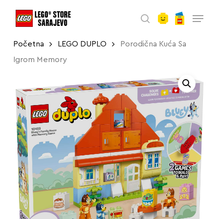
account
Skip
Menu
to
search
main
Početna
LEGO DUPLO
Porodična Kuća Sa
content
Igrom Memory