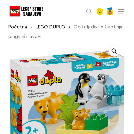
account
Skip
Menu
to
search
main
Početna
LEGO DUPLO
Obitelji divljih životinja:
content
pingvini i lavovi