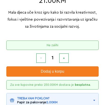
21.00
KM
Mala djeca uče kroz igru kako bi razvila kreativnost,
fokus i vještine povezivanja i razvrstavanja uz igračku
sa životinjama za socijalni razvoj.
Na zalihi
Dodaj u korpu
Za sve kupovine preko
250.00
KM
dostava je
besplatna
.
TREBA VAM POKLON?
Papir za pakovanje
2.00
KM