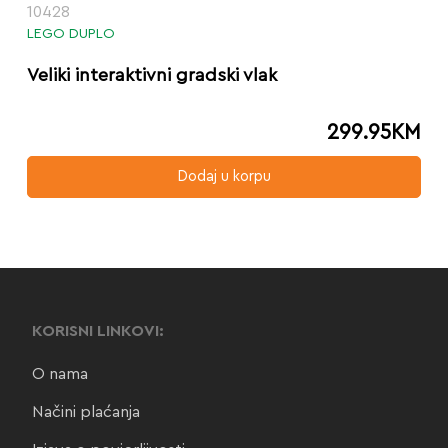
10428
LEGO DUPLO
Veliki interaktivni gradski vlak
299.95
KM
Dodaj u korpu
KORISNI LINKOVI:
O nama
Načini plaćanja