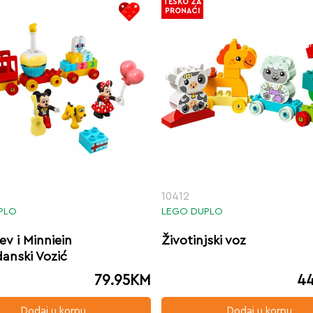
TEŠKO ZA
PRONAĆI
10412
PLO
LEGO DUPLO
ev i Minniein
Životinjski voz
anski Vozić
79.95
KM
44
Dodaj u korpu
Dodaj u korpu