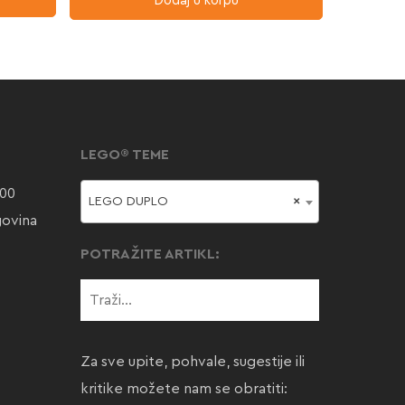
Dodaj u korpu
LEGO® TEME
000
LEGO DUPLO
×
govina
POTRAŽITE ARTIKL:
Za sve upite, pohvale, sugestije ili
kritike možete nam se obratiti: