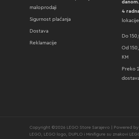
danom
maloprodaji
4 radn
Sigurnost plaćanja
lokacij
Dostava
Do 150,
Reklamacije
Od 150,
KM
Preko 
dostav
Copyright ©2026 LEGO Store Sarajevo | Powered by 
LEGO, LEGO logo, DUPLO i Minifigure su znakovi LE