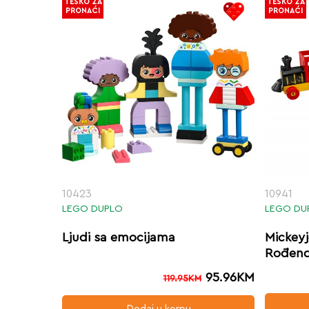
TEŠKO ZA
TEŠKO ZA
PRONAĆI
PRONAĆI
10423
10941
LEGO DUPLO
LEGO DU
Ljudi sa emocijama
Mickeyj
Rođend
95.96
KM
119.95
KM