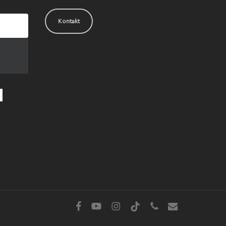
Kontakt
facebook
youtube
instagram
tiktok
phone
email