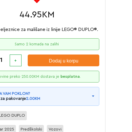
44.95
KM
željeznice za mališane iz linije LEGO® DUPLO®.
Samo 2 komada na zalihi
Dodaj u korpu
ovine preko
250.00
KM
dostava je
besplatna
.
A VAM POKLON?
 za pakovanje
2.00
KM
LEGO DUPLO
ar 2025
Predškolski
Vozovi