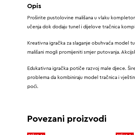
Opis
Proširite pustolovine mališana u vlaku kompletom 
učenja dok dodaju tunel i dijelove tračnica kom
Kreativna igračka za slaganje obuhvaća model tune
mališani mogli promijeniti smjer putovanja. Akcij
Edukativna igračka potiče razvoj male djece. Šire
problema da kombiniraju model tračnica i vještin
poći.
Povezani proizvodi