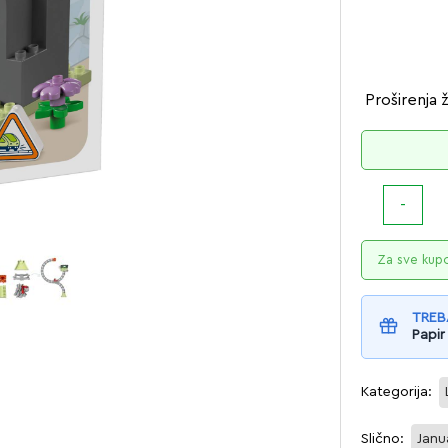
Proširenja 
Za sve kup
TREB
Papir
Kategorija:
Slično:
Janu