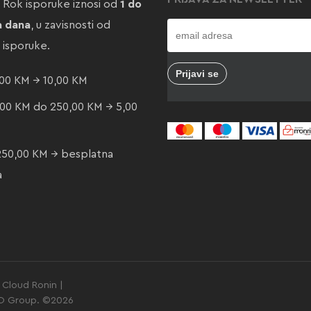
. Rok isporuke iznosi od
1 do
a dana
, u zavisnosti od
e isporuke.
00 KM → 10,00 KM
00 KM do 250,00 KM → 5,00
250,00 KM → besplatna
a
Cloud Ronin |
GO Group. ©2026