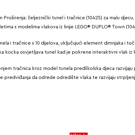
Proširenja: željeznički tunel i tračnice (10425) za malu djecu
pletima s modelima vlakova iz linije LEGO® DUPLO® Town (1042
la i tračnice s 10 dijelova, uključujući element dimnjaka i t
ska kocka osvjetljava tunel kad je pokrene interaktivni vlak i
njem tračnica kroz model tunela predškolska djeca razvijaju pr
e predviđanja da odrede odredište vlaka te razvijaju strpljen