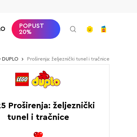
POPUST
search
account
AO
20%
 DUPLO
Proširenja: željeznički tunel i tračnice
5 Proširenja: željeznički
tunel i tračnice