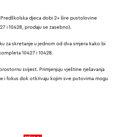
. Predškolska djeca dobi 2+ šire pustolovine
7 i 10428, prodaju se zasebno).
očku za skretanje u jednom od dva smjera kako bi
z kompleta 10427 i 10428.
ostornu svijest. Primjenjuju vještine rješavanja
je i fokus dok otkrivaju kojim sve putovima mogu