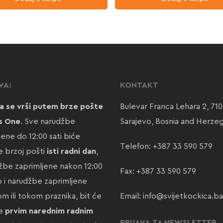
VA:
KONTAKT
a se vrši putem brze pošte
Bulevar Franca Lehara 2, 71
s One
. Sve narudžbe
Sarajevo, Bosnia and Herze
jene do 12:00 sati biće
Telefon:
+387 33 590 579
 brzoj pošti
isti radni dan
,
žbe zaprimljene nakon 12:00
Fax: +387 33 590 579
ao i narudžbe zaprimljene
m ili tokom praznika, bit će
Email:
info@svijetkockica.ba
te
prvim narednim radnim
PRIJAVA ZA NEWSLETTER