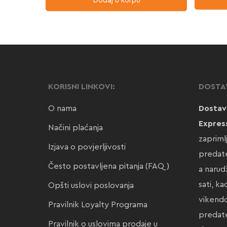
Dodaj u korpu
KORISNI LINKOVI:
DOSTA
O nama
Dostav
Expres
Načini plaćanja
zapriml
Izjava o povjerljivosti
predate
Često postavljena pitanja (FAQ)
a narud
sati, k
Opšti uslovi poslovanja
vikendo
Pravilnik Loyalty Programa
preda
Pravilnik o uslovima prodaje u