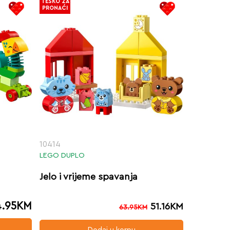
TEŠKO ZA
PRONAĆI
10414
LEGO DUPLO
Jelo i vrijeme spavanja
.95
KM
51.16
KM
63.95
KM