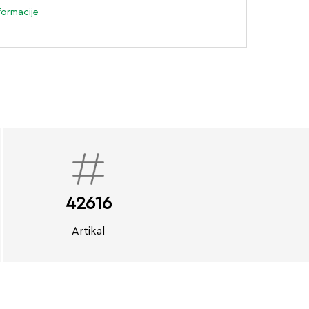
formacije
42616
Artikal