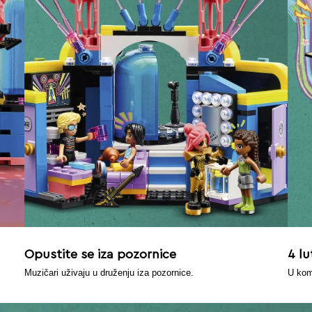
Opustite se iza pozornice
4 lu
Muzičari uživaju u druženju iza pozornice.
U kom