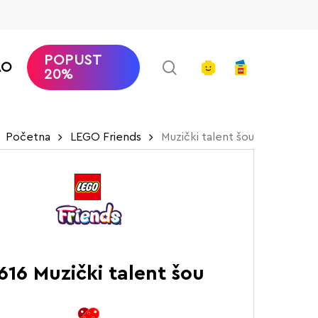
POPUST
search
account
AO
20%
Početna
LEGO Friends
Muzički talent šou
616 Muzički talent šou