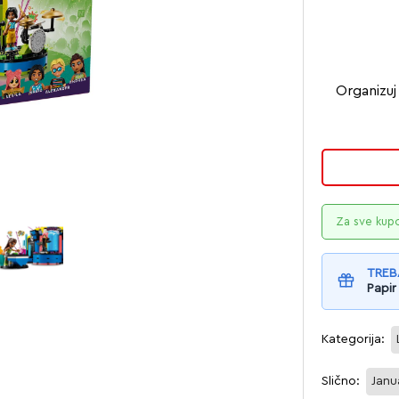
Organizu
Za sve kup
TREB
Papir
Kategorija:
Slično:
Janu