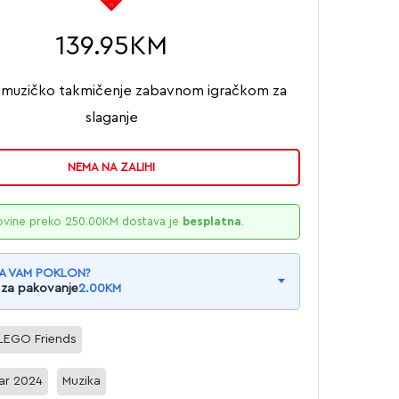
139.95
KM
j muzičko takmičenje zabavnom igračkom za
slaganje
NEMA NA ZALIHI
ovine preko
250.00
KM
dostava je
besplatna
.
A VAM POKLON?
 za pakovanje
2.00
KM
LEGO Friends
ar 2024
Muzika