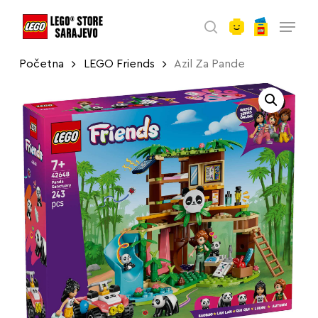
account
Skip
Menu
to
search
main
Početna
LEGO Friends
Azil Za Pande
content