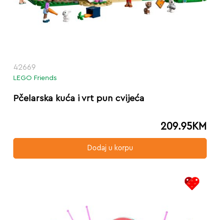
42669
LEGO Friends
Pčelarska kuća i vrt pun cvijeća
209.95
KM
Dodaj u korpu