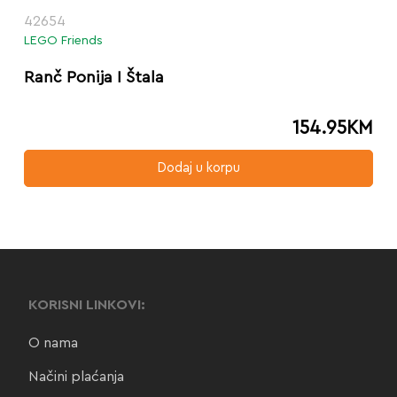
42654
LEGO Friends
Ranč Ponija I Štala
154.95
KM
Dodaj u korpu
KORISNI LINKOVI:
O nama
Načini plaćanja