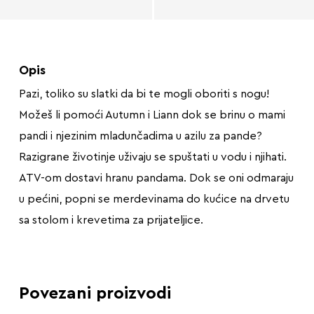
Opis
Pazi, toliko su slatki da bi te mogli oboriti s nogu!
Možeš li pomoći Autumn i Liann dok se brinu o mami
pandi i njezinim mladunčadima u azilu za pande?
Razigrane životinje uživaju se spuštati u vodu i njihati.
ATV-om dostavi hranu pandama. Dok se oni odmaraju
u pećini, popni se merdevinama do kućice na drvetu
sa stolom i krevetima za prijateljice.
Povezani proizvodi