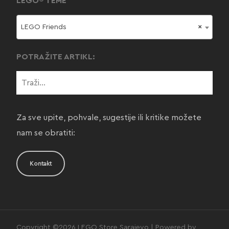
LEGO® TEME
LEGO Friends
×
POTRAŽITE ARTIKL:
Za sve upite, pohvale, sugestije ili kritike možete
nam se obratiti:
Kontakt
Copyright ©2026 LEGO Store Sarajevo | Powered by