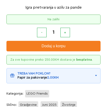
Igra pretvaranja u azilu za pande
Na zalihi
Dodaj u korpu
Za sve kupovine preko
250.00
KM
dostava je
besplatna
.
TREBA VAM POKLON?
Papir za pakovanje
2.00
KM
Kategorija:
LEGO Friends
Slično:
Gradjevine
Juni 2025
Životinje