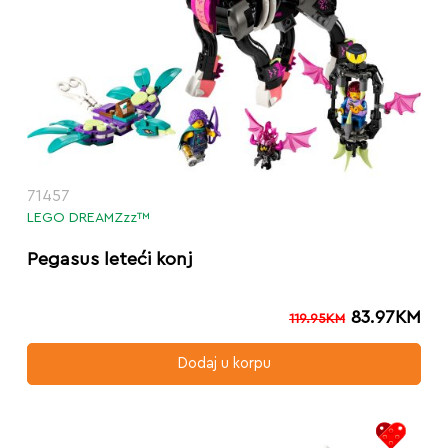
71457
LEGO DREAMZzz™
Pegasus leteći konj
83.97
KM
119.95
KM
Dodaj u korpu