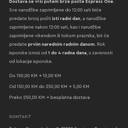
Dostava se vrši putem brze pošte Express One
.
Sve narudžbe zaprimljene do 12:00 sati biće
predate brzoj pošti
isti radni dan
, a narudžbe
zaprimljene nakon 12:00 sati, kao i narudžbe
zaprimljene vikendom ili tokom praznika, bit će
predate
prvim narednim radnim danom
. Rok
isporuke iznosi od
1 do 4 radna dana
, u zavisnosti
od lokacije isporuke.
Do 150,00 KM → 10,00 KM
Od 150,00 KM do 250,00 KM → 5,00 KM
Preko 250,00 KM → besplatna dostava
KONTAKT