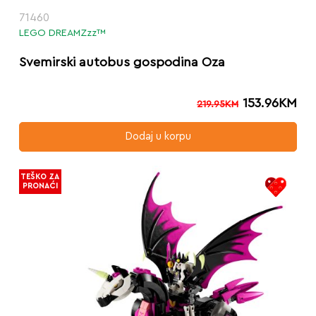
71460
LEGO DREAMZzz™
Svemirski autobus gospodina Oza
153.96
KM
219.95
KM
Dodaj u korpu
TEŠKO ZA
PRONAĆI