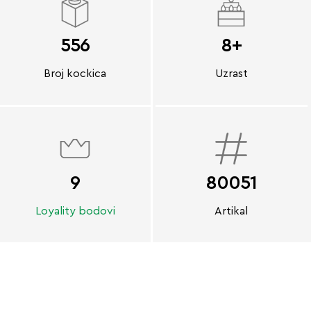
556
8+
Broj kockica
Uzrast
9
80051
Loyality bodovi
Artikal