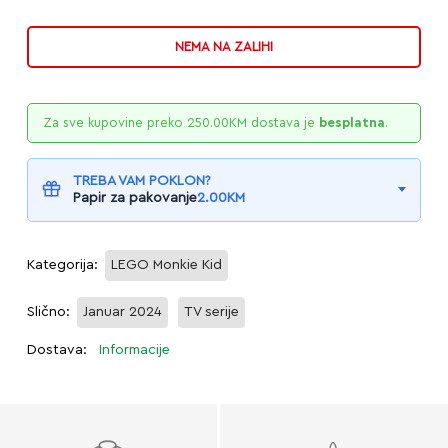
NEMA NA ZALIHI
Za sve kupovine preko
250.00
KM
dostava je
besplatna
.
TREBA VAM POKLON?
Papir za pakovanje
2.00
KM
Kategorija:
LEGO Monkie Kid
Slično:
Januar 2024
TV serije
Dostava:
Informacije