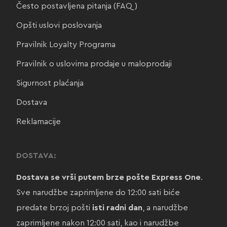
Često postavljena pitanja (FAQ)
Opšti uslovi poslovanja
Pravilnik Loyalty Programa
Pravilnik o uslovima prodaje u maloprodaji
Sigurnost plaćanja
Dostava
Reklamacije
DOSTAVA:
Dostava se vrši putem brze pošte Express One
.
Sve narudžbe zaprimljene do 12:00 sati biće
predate brzoj pošti
isti radni dan
, a narudžbe
zaprimljene nakon 12:00 sati, kao i narudžbe