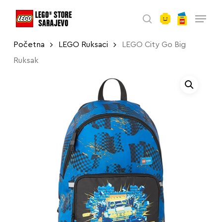
account
Skip
Menu
to
search
main
Početna
LEGO Ruksaci
LEGO City Go Big
content
Ruksak