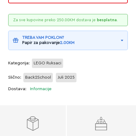
Za sve kupovine preko
250.00
KM
dostava je
besplatna
.
TREBA VAM POKLON?
Papir za pakovanje
2.00
KM
Kategorija:
LEGO Ruksaci
Slično:
Back2School
Juli 2025
Dostava:
Informacije