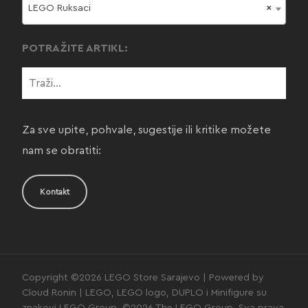
LEGO Ruksaci
×
POTRAŽITE ARTIKL:
Za sve upite, pohvale, sugestije ili kritike možete
nam se obratiti:
Kontakt
Copyright ©2026 LEGO Store Sarajevo | Powered by
Cloud Ronin | LEGO, LEGO logo, DUPLO i Minifigure su