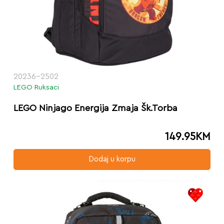
20236-2502
LEGO Ruksaci
LEGO Ninjago Energija Zmaja Šk.Torba
149.95
KM
Dodaj u korpu