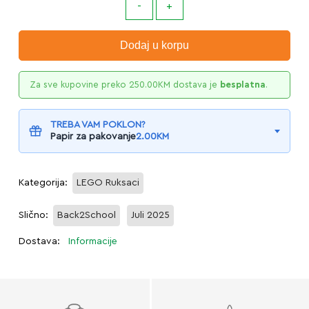
Dodaj u korpu
Za sve kupovine preko
250.00
KM
dostava je
besplatna
.
TREBA VAM POKLON?
Papir za pakovanje
2.00
KM
Kategorija:
LEGO Ruksaci
Slično:
Back2School
Juli 2025
Dostava:
Informacije