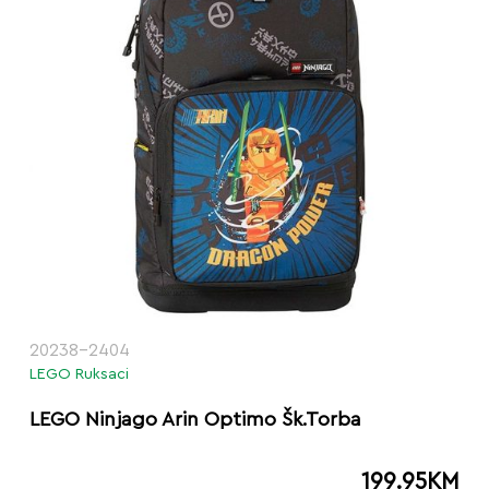
20238-2404
LEGO Ruksaci
LEGO Ninjago Arin Optimo Šk.Torba
199.95
KM