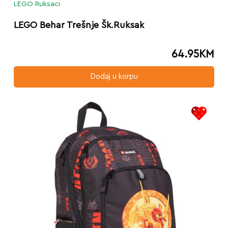
LEGO Ruksaci
LEGO Behar Trešnje Šk.Ruksak
64.95
KM
Dodaj u korpu