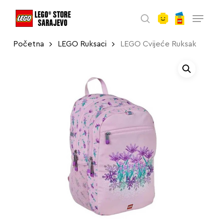
account
Skip
Menu
to
search
main
Početna
LEGO Ruksaci
LEGO Cvijeće Ruksak
content