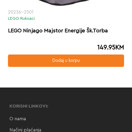
20236-2501
LEGO Ruksaci
LEGO Ninjago Majstor Energije Šk.Torba
149.95
KM
Dodaj u korpu
KORISNI LINKOVI:
O nama
Načini plaćanja