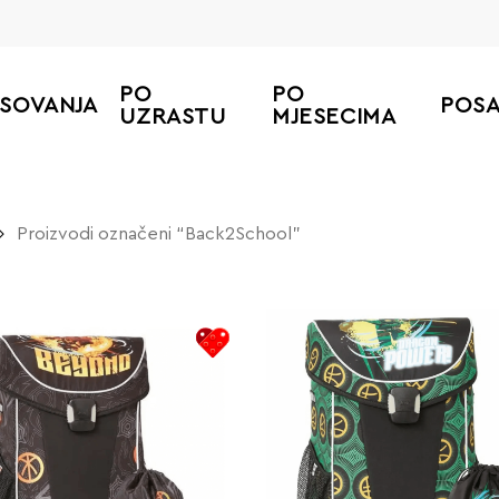
PO
PO
ESOVANJA
POS
UZRASTU
MJESECIMA
Proizvodi označeni “Back2School”