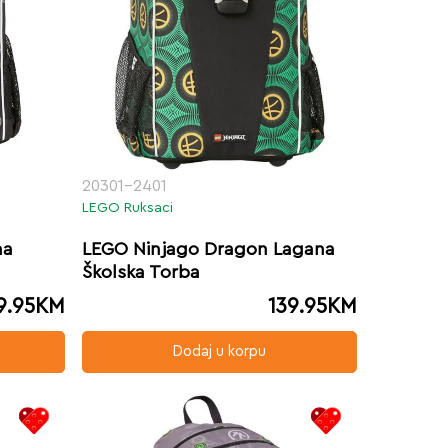
20301-2401
LEGO Ruksaci
na
LEGO Ninjago Dragon Lagana
Školska Torba
9.95
KM
139.95
KM
Dodaj u korpu