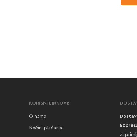
KORISNI LINKOVI:
DOSTA
O nama
Dostav
Expres
Načini plaćanja
zapriml