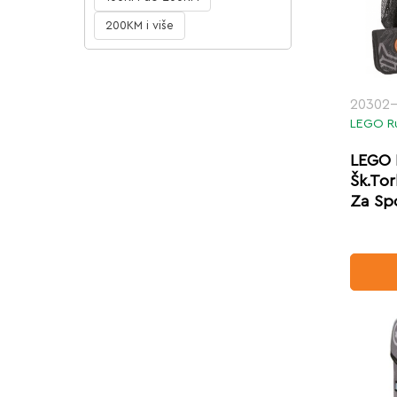
200KM i više
20302
LEGO R
LEGO 
Šk.To
Za Sp