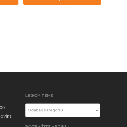
LEGO® TEME
000
Odaberi kategoriju
govina
POTRAŽITE ARTIKL: