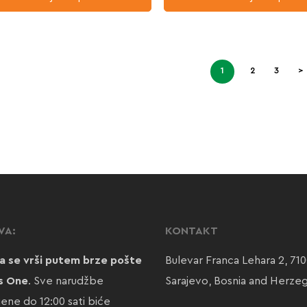
1
2
3
>
VA:
KONTAKT
a se vrši putem brze pošte
Bulevar Franca Lehara 2, 71
s One
. Sve narudžbe
Sarajevo, Bosnia and Herze
jene do 12:00 sati biće