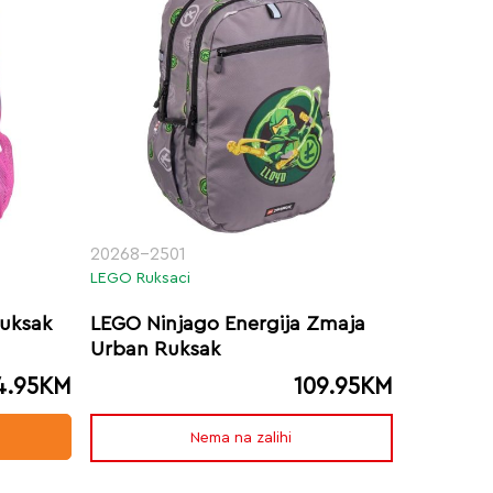
20268-2501
LEGO Ruksaci
Ruksak
LEGO Ninjago Energija Zmaja
Urban Ruksak
4.95
KM
109.95
KM
Nema na zalihi