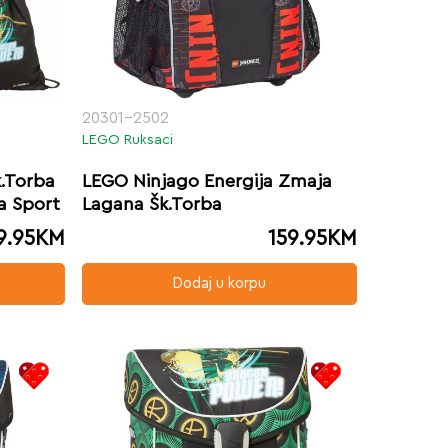
20301-2502
LEGO Ruksaci
.Torba
LEGO Ninjago Energija Zmaja
a Sport
Lagana Šk.Torba
9.95
KM
159.95
KM
Dodaj u korpu