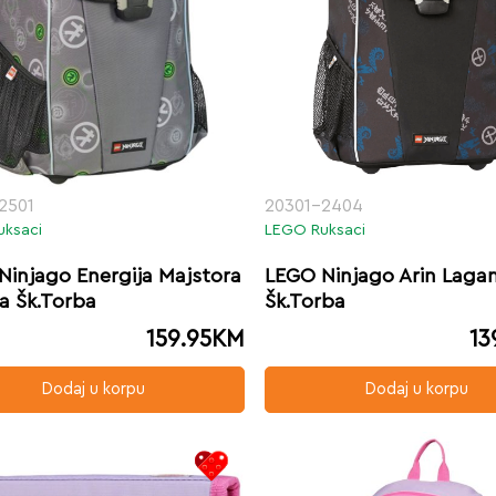
2501
20301-2404
uksaci
LEGO Ruksaci
Ninjago Energija Majstora
LEGO Ninjago Arin Laga
a Šk.Torba
Šk.Torba
159.95
KM
13
Dodaj u korpu
Dodaj u korpu