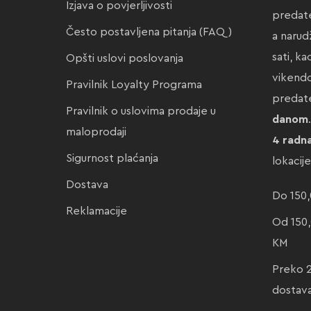
Izjava o povjerljivosti
predate
Često postavljena pitanja (FAQ)
a narud
sati, k
Opšti uslovi poslovanja
vikendo
Pravilnik Loyalty Programa
preda
Pravilnik o uslovima prodaje u
danom
maloprodaji
4 radn
Sigurnost plaćanja
lokacij
Dostava
Do 150,
Reklamacije
Od 150,
KM
Preko 
dostav