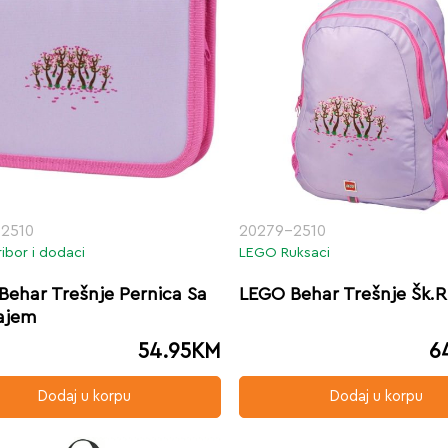
2510
20279-2510
ibor i dodaci
LEGO Ruksaci
Behar Trešnje Pernica Sa
LEGO Behar Trešnje Šk.
ajem
54.95
KM
6
Dodaj u korpu
Dodaj u korpu