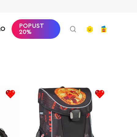
POPUST
search
account
AO
20%