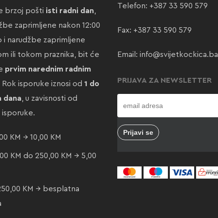
Telefon:
+387 33 590 579
 brzoj pošti
isti radni dan
,
žbe zaprimljene nakon 12:00
Fax: +387 33 590 579
ao i narudžbe zaprimljene
m ili tokom praznika, bit će
Email:
info@svijetkockica.ba
te
prvim narednim radnim
PRIJAVA ZA NEWSLETTER
. Rok isporuke iznosi od
1 do
a dana
, u zavisnosti od
e isporuke.
00 KM → 10,00 KM
00 KM do 250,00 KM → 5,00
250,00 KM → besplatna
a