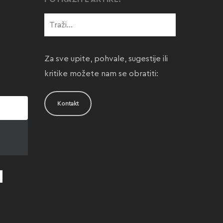
Za sve upite, pohvale, sugestije ili
kritike možete nam se obratiti:
Kontakt