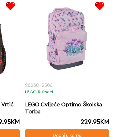
20238-2506
LEGO Ruksaci
Vrtić
LEGO Cvijeće Optimo Školska
Torba
9.95
KM
229.95
KM
Dodaj u korpu