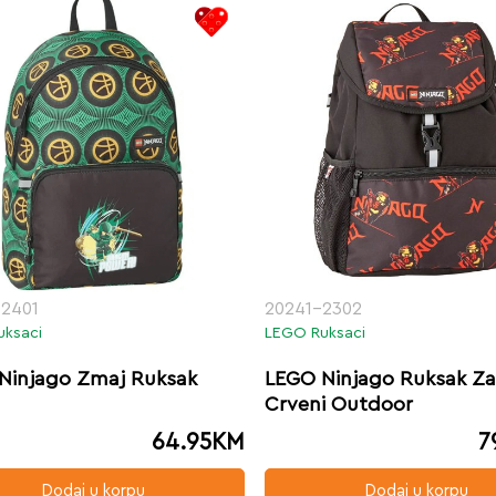
2401
20241-2302
uksaci
LEGO Ruksaci
Ninjago Zmaj Ruksak
LEGO Ninjago Ruksak Za 
Crveni Outdoor
64.95
KM
7
Dodaj u korpu
Dodaj u korpu