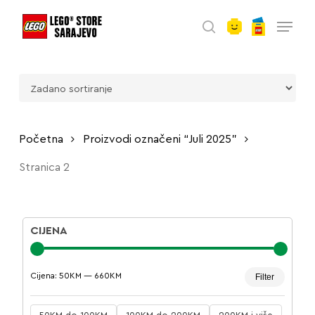
account
Skip
Menu
to
search
main
content
Početna
Proizvodi označeni “Juli 2025”
Stranica 2
CIJENA
Minima
Maksim
Cijena:
50KM
—
660KM
Filter
cijena
cijena