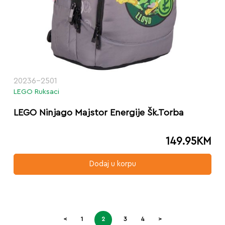
20236-2501
LEGO Ruksaci
LEGO Ninjago Majstor Energije Šk.Torba
149.95
KM
Dodaj u korpu
<
1
2
3
4
>