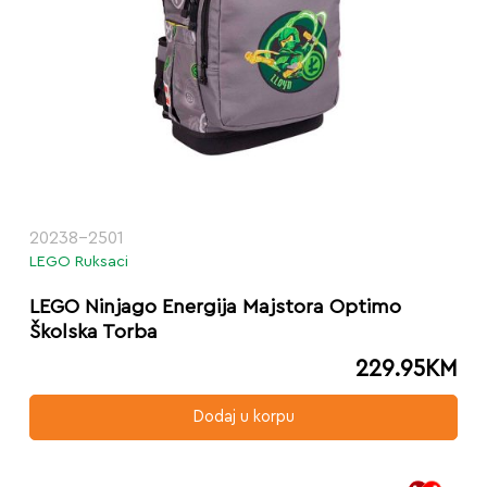
20238-2501
LEGO Ruksaci
LEGO Ninjago Energija Majstora Optimo
Školska Torba
229.95
KM
Dodaj u korpu