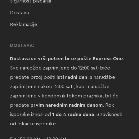
Sigurnost plaćanja
Dostava
Reklamacije
DOSTAVA:
Dostava se vrši putem brze pošte Express One
.
Sve narudžbe zaprimljene do 12:00 sati biće
predate brzoj pošti
isti radni dan
, a narudžbe
zaprimljene nakon 12:00 sati, kao i narudžbe
zaprimljene vikendom ili tokom praznika, bit će
predate
prvim narednim radnim danom
. Rok
isporuke iznosi od
1 do 4 radna dana
, u zavisnosti
od lokacije isporuke.