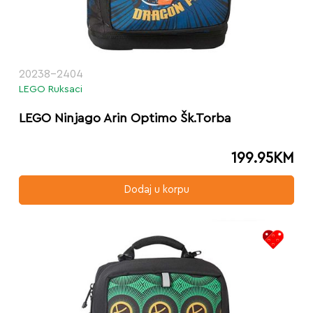
20238-2404
LEGO Ruksaci
LEGO Ninjago Arin Optimo Šk.Torba
199.95
KM
Dodaj u korpu