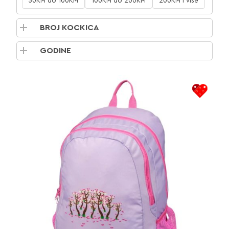
50KM do 100KM
100KM do 200KM
200KM i više
BROJ KOCKICA
GODINE