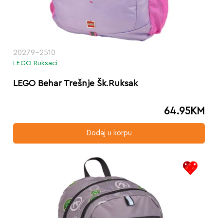
20279-2510
LEGO Ruksaci
LEGO Behar Trešnje Šk.Ruksak
64.95
KM
Dodaj u korpu