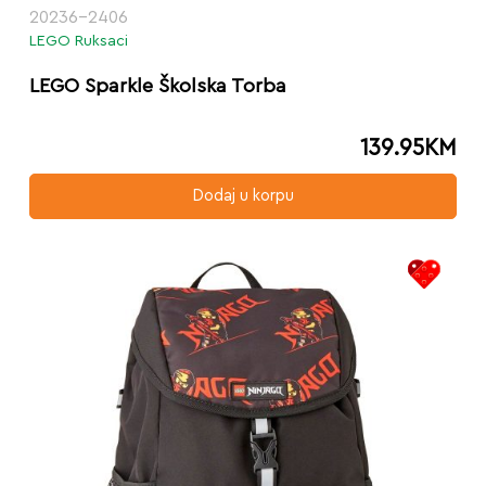
20236-2406
LEGO Ruksaci
LEGO Sparkle Školska Torba
139.95
KM
Dodaj u korpu