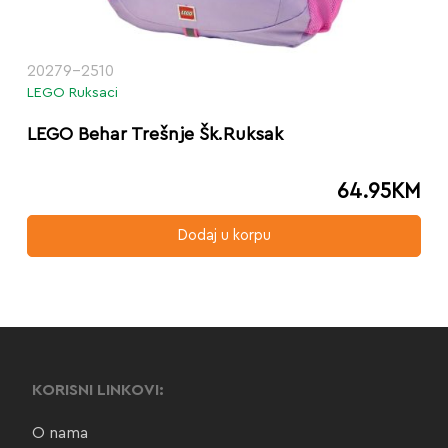
20279-2510
LEGO Ruksaci
LEGO Behar Trešnje Šk.Ruksak
64.95
KM
Dodaj u korpu
KORISNI LINKOVI:
O nama