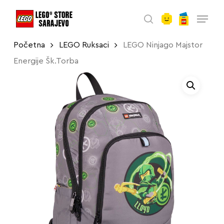
account
Skip
Menu
to
search
main
Početna
LEGO Ruksaci
LEGO Ninjago Majstor
content
Energije Šk.Torba