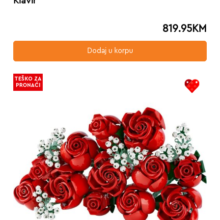
Klavir
819.95
KM
Dodaj u korpu
TEŠKO ZA
PRONAĆI