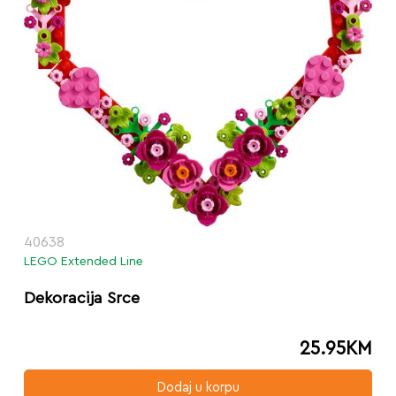
40638
LEGO Extended Line
Dekoracija Srce
25.95
KM
Dodaj u korpu