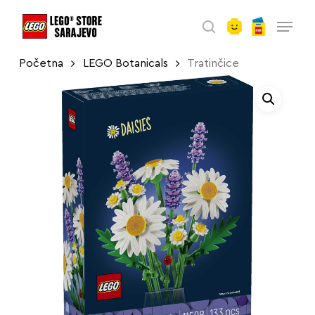
account
Skip
Menu
to
search
main
Početna
LEGO Botanicals
Tratinčice
content