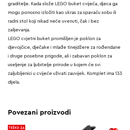
graditelje. Kada slože LEGO buket cvijeća, djeca ga
mogu ponosno izložiti kao ukras za spavaću sobu ili
radni stol koji nikad neće uvenuti, čak i bez
zalijevanja.
LEGO cvjetni buket promišljen je poklon za
djevojčice, dječake i mlađe tinejdžere za rođendane
i druge posebne prigode, ali i zabavan poklon za
useljenje za ljubitelje prirode u kojem će svi
zaljubljenici u cvijeće uživati zauvijek. Komplet ima 133
dijela.
Povezani proizvodi
TEŠKO ZA