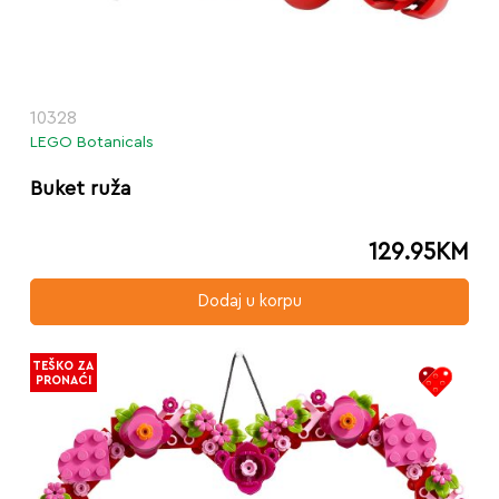
10328
LEGO Botanicals
Buket ruža
129.95
KM
Dodaj u korpu
TEŠKO ZA
PRONAĆI