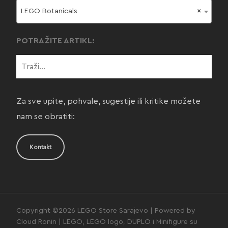
LEGO Botanicals
×
POTRAŽITE ARTIKL:
Za sve upite, pohvale, sugestije ili kritike možete
nam se obratiti:
Kontakt
Copyright ©2026 LEGO Store Sarajevo | Powered by
Cloud Ronin | LEGO, LEGO logo, DUPLO i Minifigure su