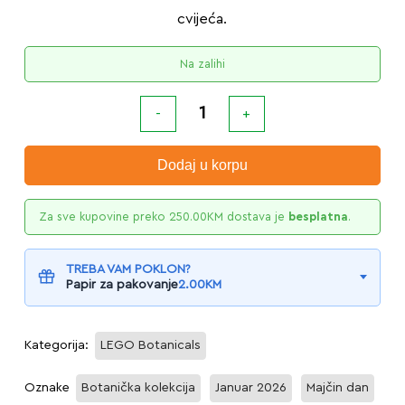
cvijeća.
Na zalihi
Dodaj u korpu
Za sve kupovine preko
250.00
KM
dostava je
besplatna
.
TREBA VAM POKLON?
Papir za pakovanje
2.00
KM
Kategorija:
LEGO Botanicals
Oznake
Botanička kolekcija
Januar 2026
Majčin dan