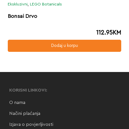
Ekskluzivni
,
LEGO Botanicals
Bonsai Drvo
112.95
KM
Dodaj u korpu
KORISNI LINKOVI:
O nama
Načini plaćanja
Izjava o povjerljivosti