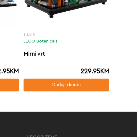
10315
LEGO Botanicals
Mirni vrt
2.95
KM
229.95
KM
Dodaj u korpu