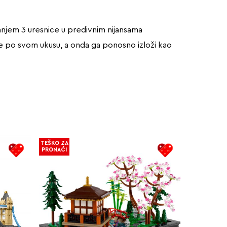
njem 3 uresnice u predivnim nijansama
jeće po svom ukusu, a onda ga ponosno izloži kao
TEŠKO ZA
PRONAĆI