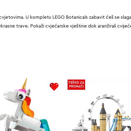
vjetovima. U kompletu LEGO Botanicals zabavit ćeš se slaga
ne ukrasne trave. Pokaži cvjećarske vještine dok aranžiraš cvi
TEŠKO ZA
PRONAĆI