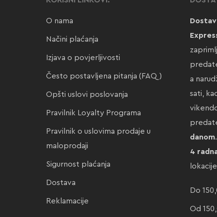
KORISNI LINKOVI:
DOSTA
O nama
Dostav
Expres
Načini plaćanja
zapriml
Izjava o povjerljivosti
predate
Često postavljena pitanja (FAQ)
a narud
sati, k
Opšti uslovi poslovanja
vikendo
Pravilnik Loyalty Programa
preda
Pravilnik o uslovima prodaje u
danom
maloprodaji
4 radn
Sigurnost plaćanja
lokacij
Dostava
Do 150,
Reklamacije
Od 150,