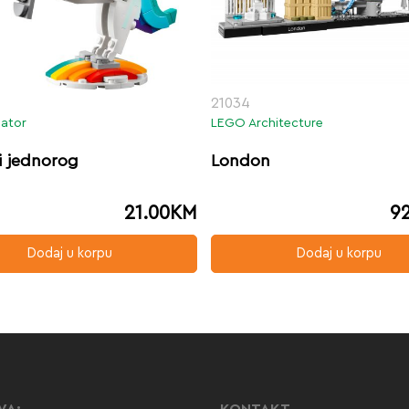
21034
ator
LEGO Architecture
i jednorog
London
21.00
KM
9
Dodaj u korpu
Dodaj u korpu