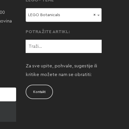
LEGO® TEME
000
LEGO Botanicals
×
govina
POTRAŽITE ARTIKL:
Za sve upite, pohvale, sugestije ili
kritike možete nam se obratiti:
Kontakt