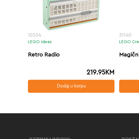
10334
31140
LEGO Ideas
LEGO Cre
Retro Radio
Magičn
219.95
KM
Dodaj u korpu