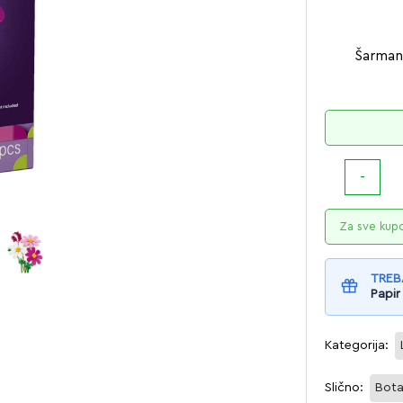
Šarmant
Za sve kup
TREB
Papir
Kategorija:
Slično:
Bota