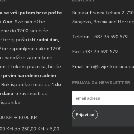
VA:
KONTAKT
a se vrši putem brze pošte
Bulevar Franca Lehara 2, 71
s One
. Sve narudžbe
Sarajevo, Bosnia and Herze
jene do 12:00 sati biće
Telefon:
+387 33 590 579
 brzoj pošti
isti radni dan
,
žbe zaprimljene nakon 12:00
Fax: +387 33 590 579
ao i narudžbe zaprimljene
m ili tokom praznika, bit će
Email:
info@svijetkockica.ba
te
prvim narednim radnim
PRIJAVA ZA NEWSLETTER
. Rok isporuke iznosi od
1 do
a dana
, u zavisnosti od
e isporuke.
00 KM → 10,00 KM
00 KM do 250,00 KM → 5,00