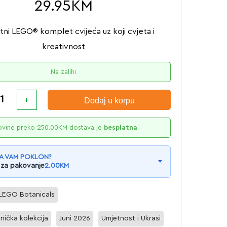
29.95
KM
ni LEGO® komplet cvijeća uz koji cvjeta i
kreativnost
Na zalihi
Dodaj u korpu
ovine preko
250.00
KM
dostava je
besplatna
.
A VAM POKLON?
 za pakovanje
2.00
KM
LEGO Botanicals
nička kolekcija
Juni 2026
Umjetnost i Ukrasi