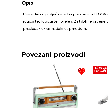
Opis
Unesi dašak proljeća u sobu prekrasnim LEGO® c
ružičaste, ljubičaste i bijele s 2 stabljike crve
presladak ukras nadahnut prirodom.
Povezani proizvodi
TEŠKO ZA
PRONAĆI