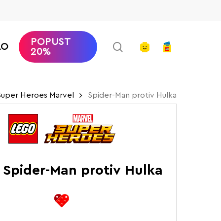
POPUST
search
account
AO
20%
uper Heroes Marvel
Spider-Man protiv Hulka
 Spider-Man protiv Hulka