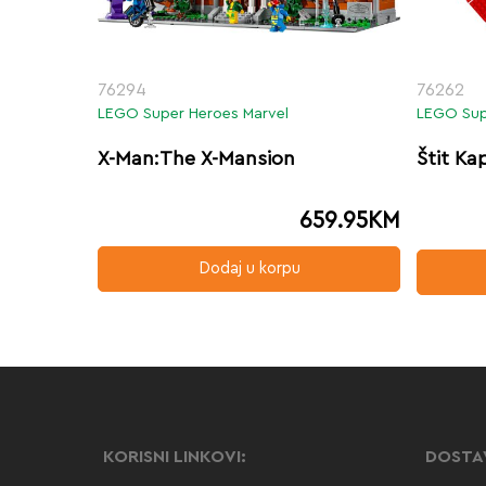
76294
76262
LEGO Super Heroes Marvel
LEGO Sup
X-Man:The X-Mansion
Štit Ka
659.95
KM
Dodaj u korpu
KORISNI LINKOVI:
DOSTA