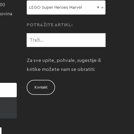
000
LEGO Super Heroes Marvel
×
govina
POTRAŽITE ARTIKL:
Za sve upite, pohvale, sugestije ili
kritike možete nam se obratiti:
Kontakt