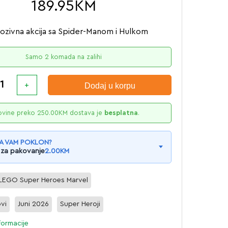
189.95
KM
ozivna akcija sa Spider-Manom i Hulkom
Samo 2 komada na zalihi
Dodaj u korpu
ovine preko
250.00
KM
dostava je
besplatna
.
A VAM POKLON?
 za pakovanje
2.00
KM
LEGO Super Heroes Marvel
ovi
Juni 2026
Super Heroji
formacije