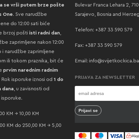
a se vrši putem brze pošte
Bulevar Franca Lehara 2, 71
s One
. Sve narudžbe
Sarajevo, Bosnia and Herze
jene do 12:00 sati biće
Telefon:
+387 33 590 579
 brzoj pošti
isti radni dan
,
žbe zaprimljene nakon 12:00
Fax: +387 33 590 579
ao i narudžbe zaprimljene
m ili tokom praznika, bit će
Email:
info@svijetkockica.ba
te
prvim narednim radnim
PRIJAVA ZA NEWSLETTER
. Rok isporuke iznosi od
1 do
a dana
, u zavisnosti od
e isporuke.
00 KM → 10,00 KM
00 KM do 250,00 KM → 5,00