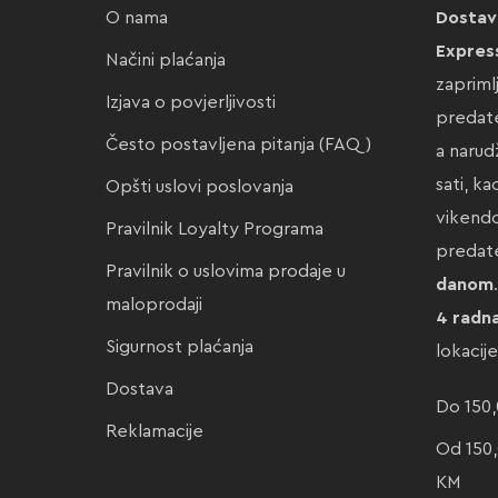
O nama
Dostav
Expres
Načini plaćanja
zapriml
Izjava o povjerljivosti
predate
Često postavljena pitanja (FAQ)
a narud
sati, k
Opšti uslovi poslovanja
vikendo
Pravilnik Loyalty Programa
preda
Pravilnik o uslovima prodaje u
danom
maloprodaji
4 radn
Sigurnost plaćanja
lokacij
Dostava
Do 150,
Reklamacije
Od 150,
KM