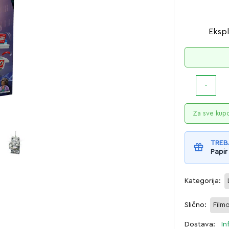
Ekspl
Za sve kup
TREB
Papir
Kategorija:
Slično:
Film
Dostava:
In