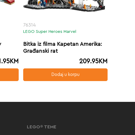
76314
LEGO Super Heroes Marvel
v
Bitka iz filma Kapetan Amerika:
Građanski rat
1.95
KM
209.95
KM
Dodaj u korpu
LEGO® TEME