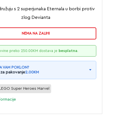
ružuju s 2 superjunaka Eternala u borbi protiv
zlog Devianta
NEMA NA ZALIHI
ovine preko
250.00
KM
dostava je
besplatna
.
A VAM POKLON?
 za pakovanje
2.00
KM
LEGO Super Heroes Marvel
formacije