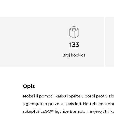
133
Broj kockica
Opis
Možeš li pomoći Ikarisu i Sprite u borbi protiv z
izgledaju kao prave, a Ikaris leti. No tebi će t
sakupljaš LEGO® figurice Eternala, nevjerojatni k