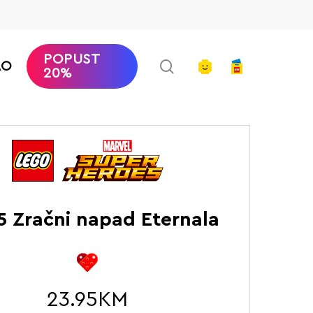
POPUST
search
account
AO
20%
 Super Heroes Marvel
Zračni napad Eternala
5 Zračni napad Eternala
23.95
KM