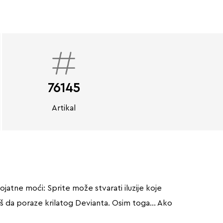
76145
Artikal
jatne moći: Sprite može stvarati iluzije koje
neš da poraze krilatog Devianta. Osim toga… Ako