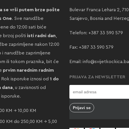
a se vrši putem brze pošte
Bulevar Franca Lehara 2, 71
s One
. Sve narudžbe
Sarajevo, Bosnia and Herze
jene do 12:00 sati biće
Telefon:
+387 33 590 579
 brzoj pošti
isti radni dan
,
žbe zaprimljene nakon 12:00
Fax: +387 33 590 579
ao i narudžbe zaprimljene
m ili tokom praznika, bit će
Email:
info@svijetkockica.ba
te
prvim narednim radnim
PRIJAVA ZA NEWSLETTER
. Rok isporuke iznosi od
1 do
a dana
, u zavisnosti od
e isporuke.
00 KM → 10,00 KM
00 KM do 250,00 KM → 5,00