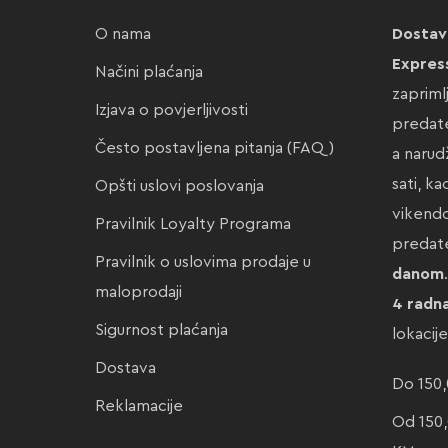
O nama
Dostav
Expres
Načini plaćanja
zapriml
Izjava o povjerljivosti
predate
Često postavljena pitanja (FAQ)
a narud
sati, k
Opšti uslovi poslovanja
vikendo
Pravilnik Loyalty Programa
preda
Pravilnik o uslovima prodaje u
danom
maloprodaji
4 radn
Sigurnost plaćanja
lokacij
Dostava
Do 150,
Reklamacije
Od 150,