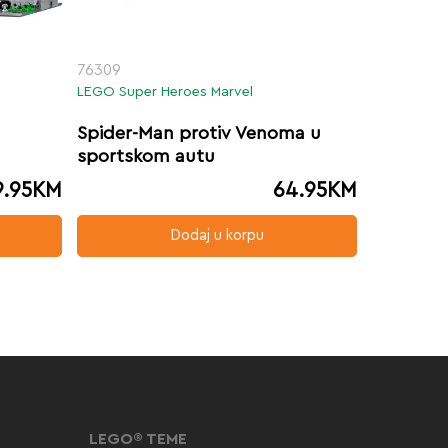
76309
LEGO Super Heroes Marvel
Spider-Man protiv Venoma u
sportskom autu
9.95
KM
64.95
KM
Dodaj u korpu
LEGO® TEME