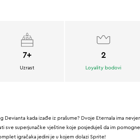
7+
2
Uzrast
Loyality bodovi
log Devianta kada izađe iz prašume? Dvoje Eternala ima nevjero
rebati sve superjunačke vještine koje posjeduješ da im pomog
omplet igračaka jedini je u kojem dolazi Sprite!