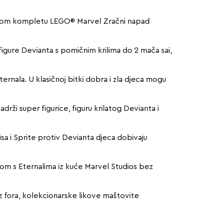
jatnom kompletu LEGO® Marvel Zračni napad
figure Devianta s pomičnim krilima do 2 mača sai,
ternala. U klasičnoj bitki dobra i zla djeca mogu
rži super figurice, figuru krilatog Devianta i
sa i Sprite protiv Devianta djeca dobivaju
etom s Eternalima iz kuće Marvel Studios bez
Uz fora, kolekcionarske likove maštovite