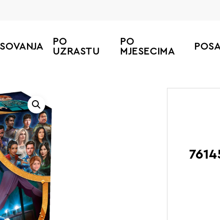
PO
PO
ESOVANJA
POS
UZRASTU
MJESECIMA
Početna
LEGO
7614