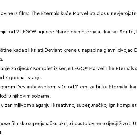
olovine iz filma The Eternals kuće Marvel Studios u nevjero
u: od 2 LEGO® figurice Marvelovih Eternala, Ikarisa i Sprite, 
štine kada zli krilati Deviant krene u napad na glavni dvojac E
a.
ganje za djecu? Komplet iz serije LEGO® Marvel The Eternals sad
 7 godina i stariju.
igurom Devianta visokom više od 11 cm, za bitku Eternala Ikari
zloži u njihovim sobama.
 u zanimljivom slaganju i kreativnoj superjunačkoj igri kompl
ose filmsku superjunačku akciju i pustolovine u dječji život! 
i.