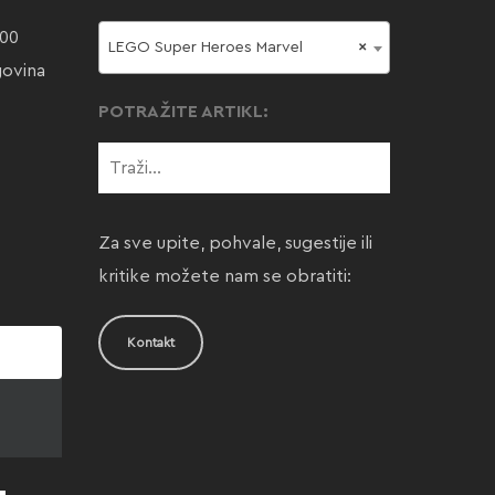
000
LEGO Super Heroes Marvel
×
govina
POTRAŽITE ARTIKL:
Za sve upite, pohvale, sugestije ili
kritike možete nam se obratiti:
Kontakt