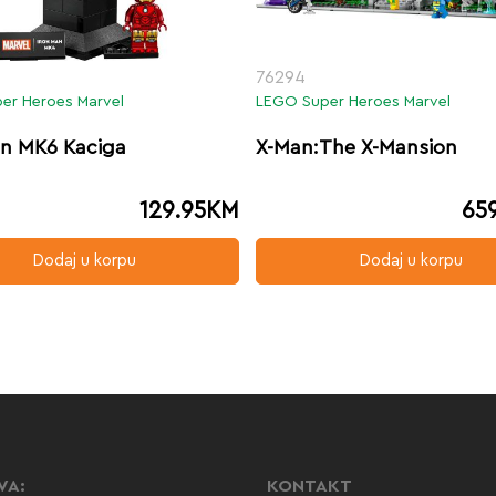
76294
er Heroes Marvel
LEGO Super Heroes Marvel
an MK6 Kaciga
X-Man:The X-Mansion
129.95
KM
65
Dodaj u korpu
Dodaj u korpu
VA:
KONTAKT