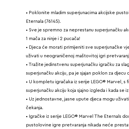
• Poklonite mladim superjunacima akcijske pust
Eternala (76145).
• Sve je spremno za neprestanu superjunačku akcij
1 mača za ninje i 2 pucača!
• Djeca će morati primijeniti sve superjunačke vje
uživati u neograničenoj maštovitoj igri pretvaranj
• Tražite jedinstvenu superjunačku igračku za sla
superjunačku akciju, pa je sjajan poklon za djecu od
• U kompletu igračaka iz serije LEGO® Marvel, s f
superjunačku akciju koja sjajno izgleda i kada se i
• Uz jednostavne, jasne upute djeca mogu uživati
čekanja.
• Igračke iz serije LEGO® Marvel The Eternals don
pustolovine igre pretvaranja nikada neće prestat