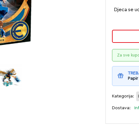
Djeca se ud
Za sve kup
TREB
Papir
Kategorija:
Dostava:
In