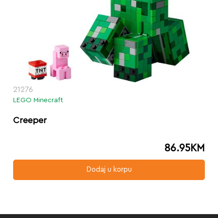
21276
LEGO Minecraft
Creeper
86.95
KM
Dodaj u korpu