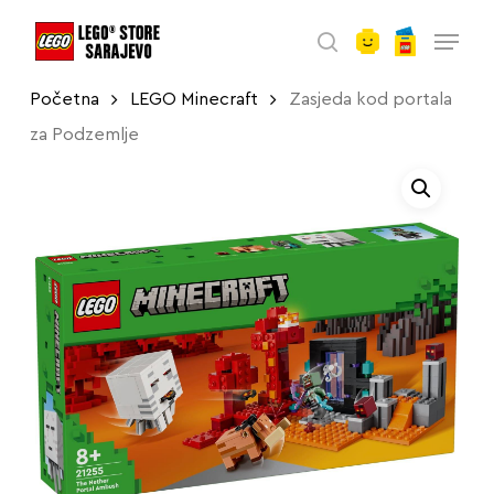
account
Skip
Menu
to
search
main
Početna
LEGO Minecraft
Zasjeda kod portala
content
za Podzemlje