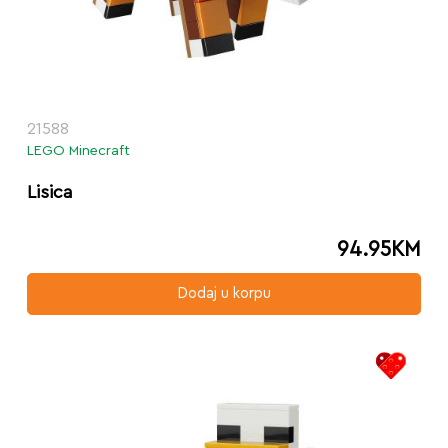
21588
LEGO Minecraft
Lisica
94.95
KM
Dodaj u korpu