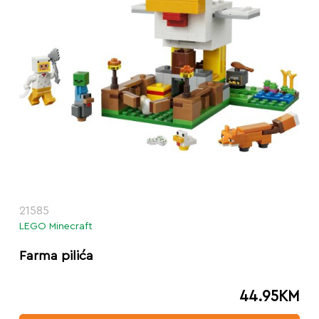
21585
LEGO Minecraft
Farma pilića
44.95
KM