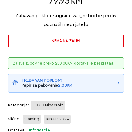
79.95
KM
Zabavan poklon za igrače za igru borbe protiv
poznatih neprijatelja
NEMA NA ZALIHI
Za sve kupovine preko
250.00
KM
dostava je
besplatna
.
TREBA VAM POKLON?
Papir za pakovanje
2.00
KM
Kategorija:
LEGO Minecraft
Slično:
Gaming
Januar 2024
Dostava:
Informacije