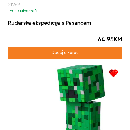
21269
LEGO Minecraft
Rudarska ekspedicija s Pasancem
64.95
KM
Dodaj u korpu