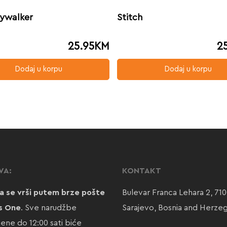
kywalker
Stitch
25.95
KM
2
Dodaj u korpu
Dodaj u korpu
VA:
KONTAKT
a se vrši putem brze pošte
Bulevar Franca Lehara 2, 71
s One
. Sve narudžbe
Sarajevo, Bosnia and Herze
jene do 12:00 sati biće