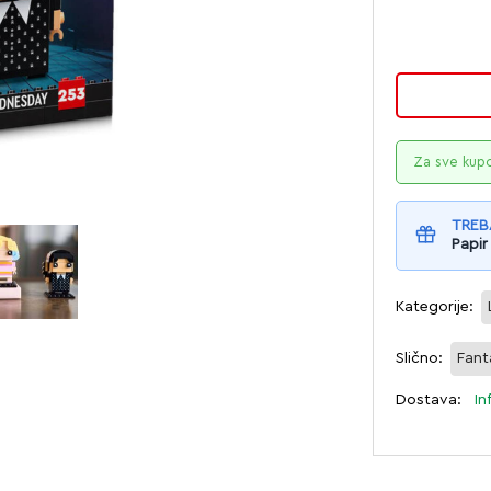
Za sve kup
TREB
Papir
Kategorije:
Slično:
Fant
Dostava:
In