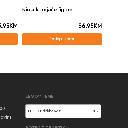
Ninja kornjače figure
5.95
KM
86.95
KM
Dodaj u korpu
LEGO® TEME
000
LEGO Brickheadz
×
govina
POTRAŽITE ARTIKL: