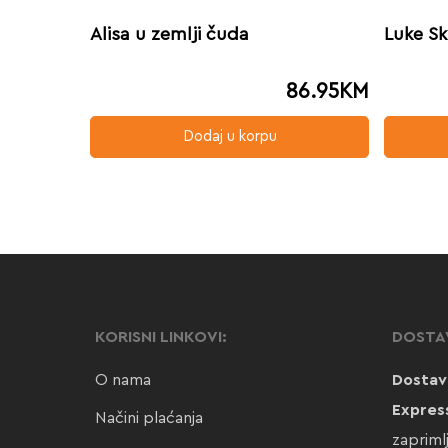
Alisa u zemlji čuda
Luke S
86.95
KM
Dodaj u korpu
KORISNI LINKOVI:
DOSTA
O nama
Dostav
Expres
Načini plaćanja
zapriml