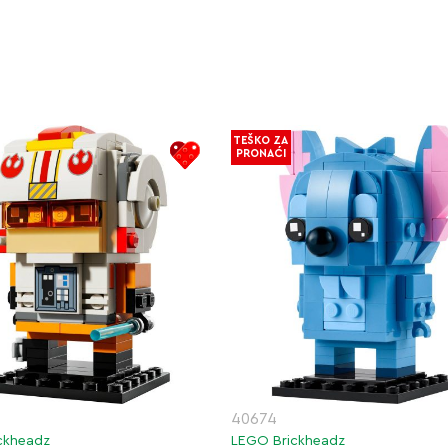
TEŠKO ZA
PRONAĆI
40674
ckheadz
LEGO Brickheadz