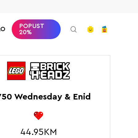
POPUST
search
account
AO
20%
četna
LEGO Brickheadz
Wednesday & Enid
750 Wednesday & Enid
44.95
KM