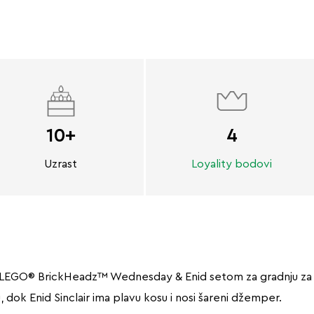
10+
4
Uzrast
Loyality bodovi
LEGO® BrickHeadz™ Wednesday & Enid setom za gradnju za dje
 dok Enid Sinclair ima plavu kosu i nosi šareni džemper.