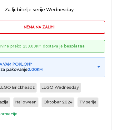
Za ljubitelje serije Wednesday
NEMA NA ZALIHI
ovine preko
250.00
KM
dostava je
besplatna
.
A VAM POKLON?
 za pakovanje
2.00
KM
LEGO Brickheadz
LEGO Wednesday
azija
Halloween
Oktobar 2024
TV serije
formacije