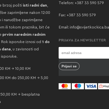
Telefon:
+387 33 590 579
 brzoj pošti
isti radni dan
,
žbe zaprimljene nakon 12:00
Fax: +387 33 590 579
ao i narudžbe zaprimljene
m ili tokom praznika, bit će
Email:
info@svijetkockica.ba
te
prvim narednim radnim
PRIJAVA ZA NEWSLETTER
. Rok isporuke iznosi od
1 do
a dana
, u zavisnosti od
e isporuke.
00 KM → 10,00 KM
00 KM do 250,00 KM → 5,00
250,00 KM → besplatna
a