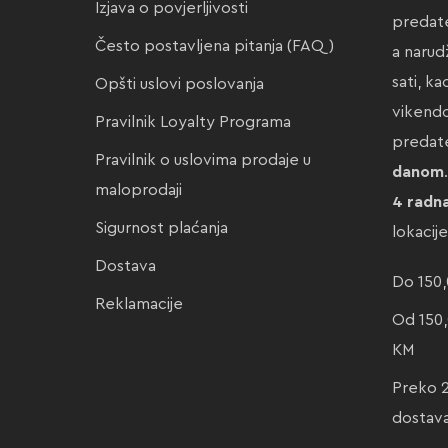
Izjava o povjerljivosti
predate
Često postavljena pitanja (FAQ)
a narud
sati, k
Opšti uslovi poslovanja
vikendo
Pravilnik Loyalty Programa
preda
Pravilnik o uslovima prodaje u
danom
maloprodaji
4 radn
Sigurnost plaćanja
lokacij
Dostava
Do 150,
Reklamacije
Od 150,
KM
Preko 
dostav