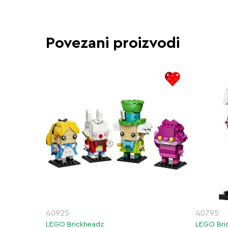
Povezani proizvodi
40925
40795
LEGO Brickheadz
LEGO Bri