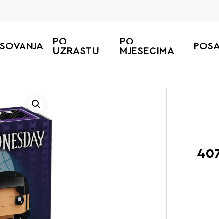
PO
PO
ESOVANJA
POS
UZRASTU
MJESECIMA
Po
40