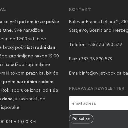
VA:
KONTAKT
a se vrši putem brze pošte
Bulevar Franca Lehara 2, 71
s One
. Sve narudžbe
Sarajevo, Bosnia and Herze
jene do 12:00 sati biće
Telefon:
+387 33 590 579
 brzoj pošti
isti radni dan
,
žbe zaprimljene nakon 12:00
Fax: +387 33 590 579
ao i narudžbe zaprimljene
m ili tokom praznika, bit će
Email:
info@svijetkockica.ba
te
prvim narednim radnim
PRIJAVA ZA NEWSLETTER
. Rok isporuke iznosi od
1 do
a dana
, u zavisnosti od
e isporuke.
00 KM → 10,00 KM