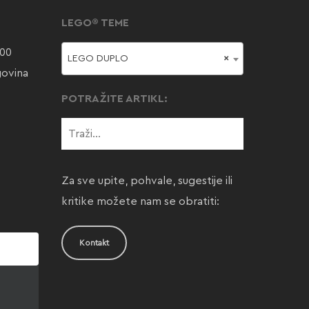
LEGO® TEME
000
LEGO DUPLO
×
govina
POTRAŽITE ARTIKL:
Za sve upite, pohvale, sugestije ili
kritike možete nam se obratiti:
Kontakt