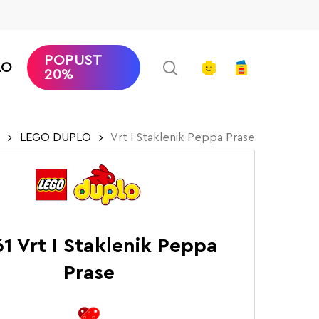
POPUST
search
account
AO
20%
LEGO DUPLO
Vrt I Staklenik Peppa Prase
1 Vrt I Staklenik Peppa
Prase