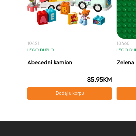
10421
10460
LEGO DUPLO
LEGO DU
Abecedni kamion
Zelena
85.95
KM
Dodaj u korpu