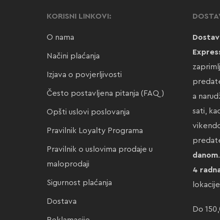
KORISNI LINKOVI:
DOSTA
O nama
Dostav
Expres
Načini plaćanja
zapriml
Izjava o povjerljivosti
predate
Često postavljena pitanja (FAQ)
a narud
sati, k
Opšti uslovi poslovanja
vikendo
Pravilnik Loyalty Programa
preda
Pravilnik o uslovima prodaje u
danom
maloprodaji
4 radn
Sigurnost plaćanja
lokacij
Dostava
Do 150,