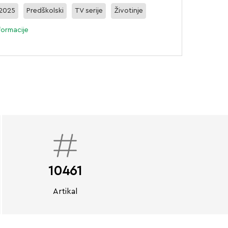
 2025
Predškolski
TV serije
Životinje
formacije
10461
Artikal