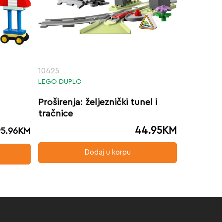
10425
LEGO DUPLO
Proširenja: željeznički tunel i
tračnice
44.95
KM
95.96
KM
Dodaj u korpu