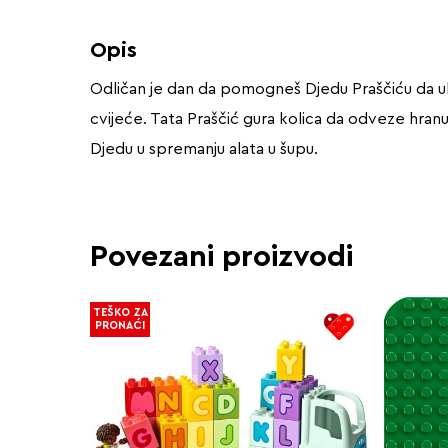
Opis
Odličan je dan da pomogneš Djedu Praščiću da ub
cvijeće. Tata Praščić gura kolica da odveze hran
Djedu u spremanju alata u šupu.
Povezani proizvodi
TEŠKO ZA
PRONAĆI