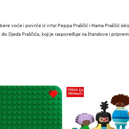
ere voće i povrće iz vrta! Peppa Praščić i Mama Praščić isk
u do Djeda Praščića, koji je raspoređuje na štandove i pripre
TEŠKO ZA
PRONAĆI