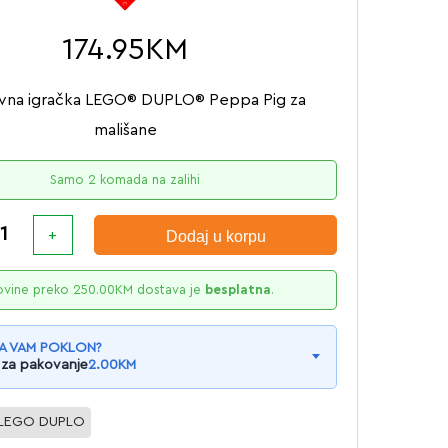
174.95
KM
ivna igračka LEGO® DUPLO® Peppa Pig za
mališane
Samo 2 komada na zalihi
Dodaj u korpu
ovine preko
250.00
KM
dostava je
besplatna
.
A VAM POKLON?
 za pakovanje
2.00
KM
LEGO DUPLO