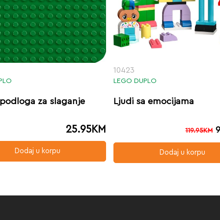
10423
PLO
LEGO DUPLO
 podloga za slaganje
Ljudi sa emocijama
25.95
KM
119.95
KM
Dodaj u korpu
Dodaj u korpu