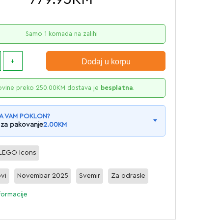
Samo 1 komada na zalihi
Dodaj u korpu
ovine preko
250.00
KM
dostava je
besplatna
.
A VAM POKLON?
 za pakovanje
2.00
KM
LEGO Icons
ovi
Novembar 2025
Svemir
Za odrasle
formacije