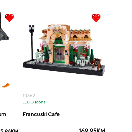
10362
LEGO Icons
lom
Francuski Cafe
169.95
KM
75.96
KM