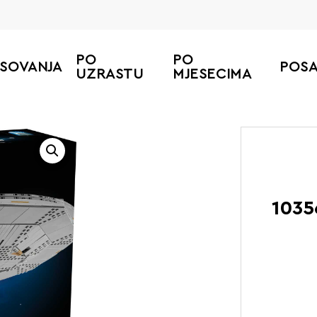
PO
PO
ESOVANJA
POS
UZRASTU
MJESECIMA
Početn
1035