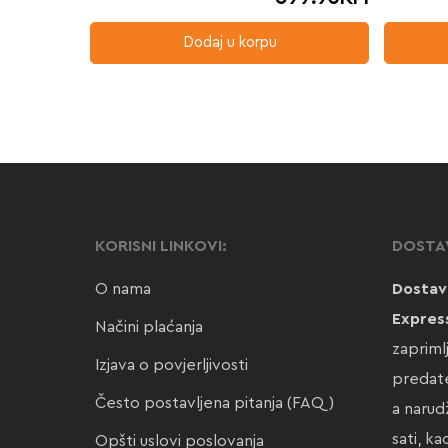
Dodaj u korpu
KORISNI LINKOVI:
DOSTA
O nama
Dostav
Expres
Načini plaćanja
zapriml
Izjava o povjerljivosti
predate
Često postavljena pitanja (FAQ)
a narud
sati, k
Opšti uslovi poslovanja