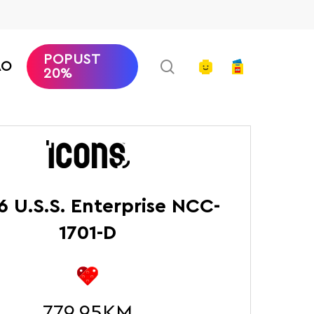
POPUST
search
account
AO
20%
a
LEGO Icons
U.S.S. Enterprise NCC-1701-D
6 U.S.S. Enterprise NCC-
1701-D
779.95
KM