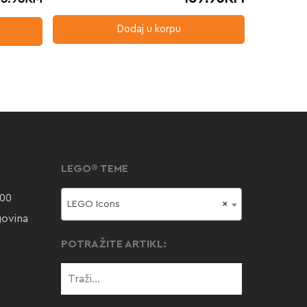
Dodaj u korpu
LEGO® TEME
000
LEGO Icons
×
govina
POTRAŽITE ARTIKL: