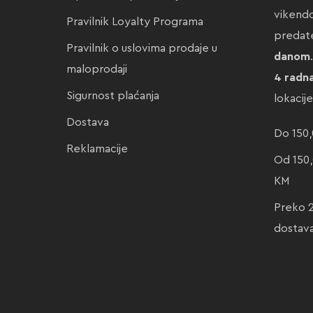
vikendo
Pravilnik Loyalty Programa
preda
Pravilnik o uslovima prodaje u
danom
maloprodaji
4 radn
Sigurnost plaćanja
lokacij
Dostava
Do 150,
Reklamacije
Od 150,
KM
Preko 
dostav