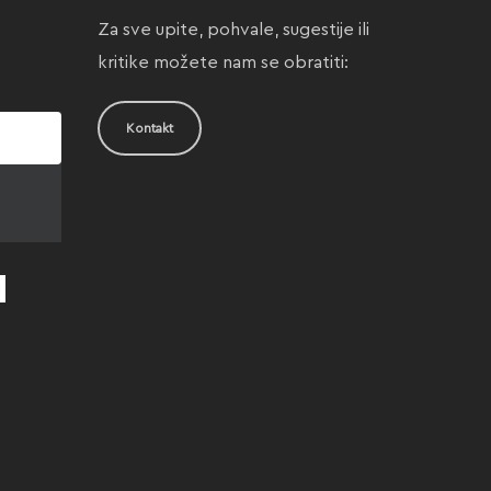
Za sve upite, pohvale, sugestije ili
kritike možete nam se obratiti:
Kontakt