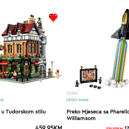
10391
ns
LEGO Icons
 u Tudorskom stilu
Preko Mjeseca sa Pharel
Williamsom
459.95
KM
1