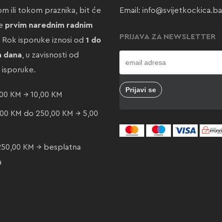
m ili tokom praznika, bit će
Email:
info@svijetkockica.ba
te
prvim narednim radnim
PRIJAVA ZA NEWSLETTER
. Rok isporuke iznosi od
1 do
a dana
, u zavisnosti od
e isporuke.
00 KM → 10,00 KM
00 KM do 250,00 KM → 5,00
250,00 KM → besplatna
a