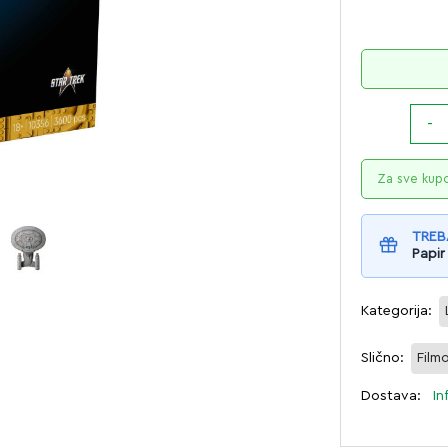
Za sve kup
TREB
Papir
Kategorija:
Slično:
Film
Dostava:
In