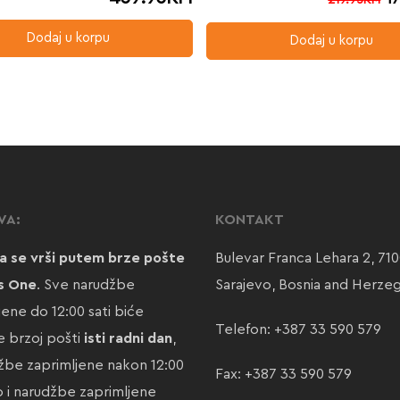
219.95
KM
Dodaj u korpu
Dodaj u korpu
VA:
KONTAKT
a se vrši putem brze pošte
Bulevar Franca Lehara 2, 71
s One
. Sve narudžbe
Sarajevo, Bosnia and Herze
jene do 12:00 sati biće
Telefon:
+387 33 590 579
 brzoj pošti
isti radni dan
,
žbe zaprimljene nakon 12:00
Fax: +387 33 590 579
ao i narudžbe zaprimljene