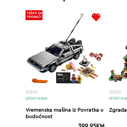
TEŠKO ZA
PRONAĆI
10300
10350
LEGO Icons
LEGO Ico
Vremenska mašina iz Povratka u
Zgrada
budućnost
399.95
KM