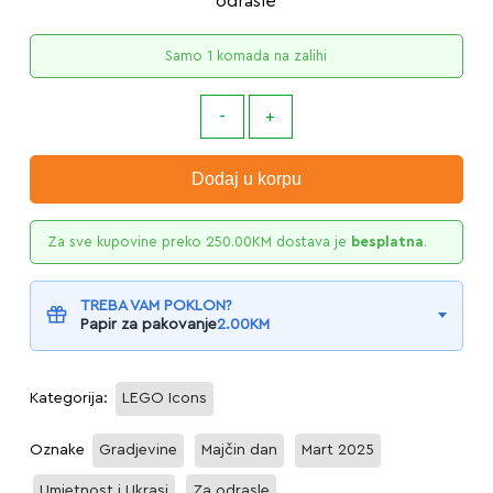
odrasle
Samo 1 komada na zalihi
Dodaj u korpu
Za sve kupovine preko
250.00
KM
dostava je
besplatna
.
TREBA VAM POKLON?
Papir za pakovanje
2.00
KM
Kategorija:
LEGO Icons
Oznake
Gradjevine
Majčin dan
Mart 2025
Umjetnost i Ukrasi
Za odrasle