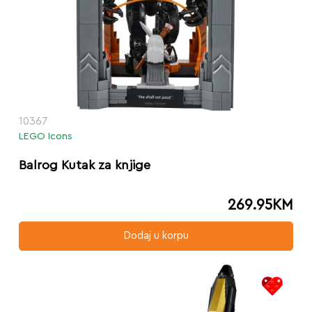
10367
LEGO Icons
Balrog Kutak za knjige
269.95
KM
Dodaj u korpu