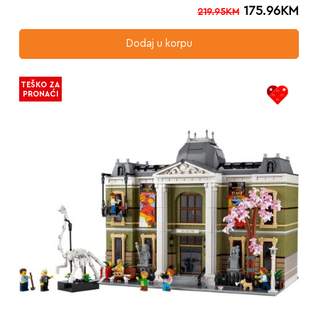
175.96
KM
219.95
KM
Dodaj u korpu
TEŠKO ZA
PRONAĆI