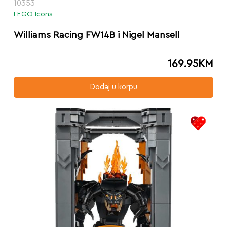
10353
LEGO Icons
Williams Racing FW14B i Nigel Mansell
169.95
KM
Dodaj u korpu