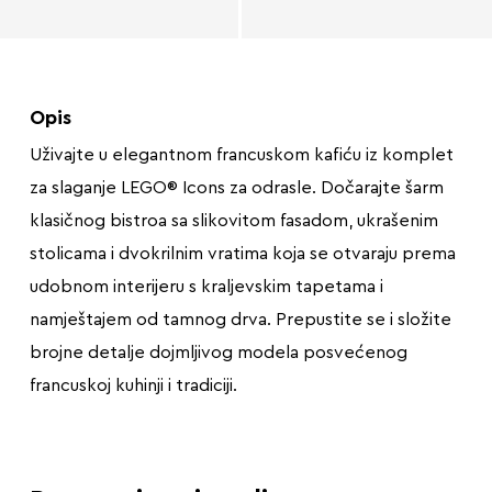
Opis
Uživajte u elegantnom francuskom kafiću iz komplet
za slaganje LEGO® Icons za odrasle. Dočarajte šarm
klasičnog bistroa sa slikovitom fasadom, ukrašenim
stolicama i dvokrilnim vratima koja se otvaraju prema
udobnom interijeru s kraljevskim tapetama i
namještajem od tamnog drva. Prepustite se i složite
brojne detalje dojmljivog modela posvećenog
francuskoj kuhinji i tradiciji.