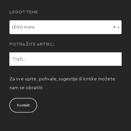
LEGO® TEME
LEGO Icons
×
POTRAŽITE ARTIKL:
Za sve upite, pohvale, sugestije ili kritike možete
nam se obratiti:
Kontakt