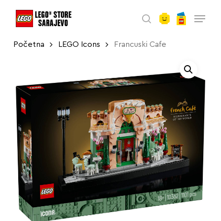
account
Skip
Menu
to
search
main
Početna
LEGO Icons
Francuski Cafe
content