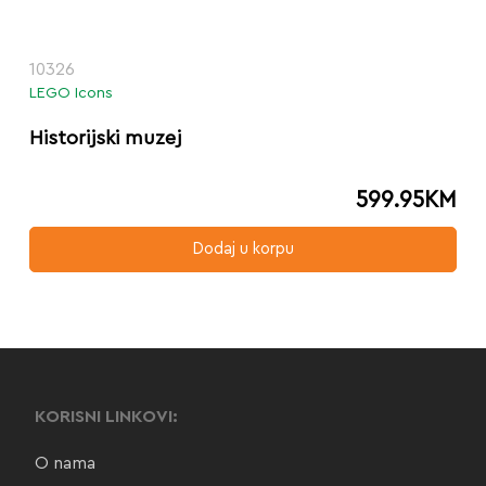
10326
LEGO Icons
Historijski muzej
599.95
KM
Dodaj u korpu
KORISNI LINKOVI:
O nama